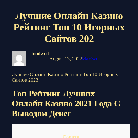
Лучшие Онлайн Казино
Рейтинг Топ 10 Игорных
Сайтов 202
foodworl
August 13, 2022
Mostbet
Лучшие Онлайн Казино Рейтинг Топ 10 Игорных
Сайтов 2023
Топ Рейтинг Лучших
Онлайн Казино 2021 Года С
Выводом Денег
Content