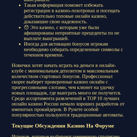
Такая информация поможет избежать
регистрации в казино-лохотронах и посещать
действительно топовые онлайн казино,
доказавшие свою надежность.
😯 Это казино, с которым уже были
афишированы неприятные прецеденты по не
выплате выигрышей.
Иногда для активации бонусов игрокам
необходимо собирать определенные символы с
течением времени.
Новички хотят начать играть на деньги в онлайн-
клубе с минимальным депозитом и максимальным
количеством стартовых бонусов. Профессионал
скорее выберет проверенные казино онлайн с
прогрессивными слотами, чем клюнет на удочку
новых площадок, где выиграть много не получится.
Среди ассортимента развлечений в TOP 10 лучших
онлайн казино России немало хороших разработок от
именитых провайдеров. В Рунете особой
популярностью пользуются традиционные автоматы.
Текущие Обсуждения Казино На Форуме
Игроков, которые выбирают умеренную стратегию