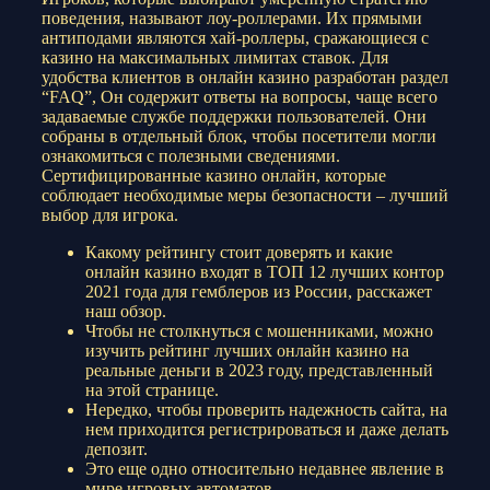
поведения, называют лоу-роллерами. Их прямыми
антиподами являются хай-роллеры, сражающиеся с
казино на максимальных лимитах ставок. Для
удобства клиентов в онлайн казино разработан раздел
“FAQ”, Он содержит ответы на вопросы, чаще всего
задаваемые службе поддержки пользователей. Они
собраны в отдельный блок, чтобы посетители могли
ознакомиться с полезными сведениями.
Сертифицированные казино онлайн, которые
соблюдает необходимые меры безопасности – лучший
выбор для игрока.
Какому рейтингу стоит доверять и какие
онлайн казино входят в ТОП 12 лучших контор
2021 года для гемблеров из России, расскажет
наш обзор.
Чтобы не столкнуться с мошенниками, можно
изучить рейтинг лучших онлайн казино на
реальные деньги в 2023 году, представленный
на этой странице.
Нередко, чтобы проверить надежность сайта, на
нем приходится регистрироваться и даже делать
депозит.
Это еще одно относительно недавнее явление в
мире игровых автоматов.