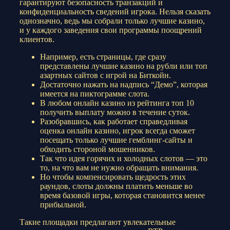
гарантируют безопасность транзакций и
конфиденциальность сведений игрока. Нельзя сказать
однозначно, ведь мы собрали только лучшие казино,
и у каждого заведения свои программы поощрений
клиентов.
Например, есть страницы, где сразу
представлены лучшие казино на рубли или топ
азартных сайтов с игрой на Биткойн.
Достаточно нажать на надпись “Демо”, которая
имеется на пиктограмме слота.
В любом онлайн казино из рейтинга топ 10
получить выплату можно в течение суток.
Разобравшись, как работает справедливая
оценка онлайн казино, игрок всегда сможет
посещать только лучшие гемблинг-сайты и
обходить стороной мошенников.
Так что идея горячих и холодных слотов — это
то, на что вам не нужно обращать внимания.
Но чтобы компенсировать щедрость этих
раундов, слоты должны платить меньше во
время базовой игры, которая становится менее
прибыльной.
Такие площадки предлагают увлекательные