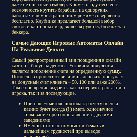
даже не опытный гемблер. Кроме того, у него есть
возможность крутить барабаны на одноруких
бандитах в демонстрационном режиме совершенно
бесплатно. Клубника предлагает большой выбор
слотов и карточных игр, включая рулетку, блэкджек и
баккара.
Самые Дающие Игровые Автоматы Онлайн
На Реальные Деньги
Самый распространенный вид поощрения в онлайн
казино – бонус на депозит. Условием получения
является пополнение счета на определенную сумму.
После чего процент от величины депозита поступает
на бонусный счет клиента – 50, 100 или даже 200%.
Такое поощрение выдается как за первую транзакцию
игрока, так и за последующие.
При нашем методе подхода к расчету оценка
казино будет всегда (! ) иметь однозначное
толкование при сопоставлении с другими
заведениями.
Именно этот шаг помогает избежать в
дальнейшем трудностей при выводе
выигрышей.