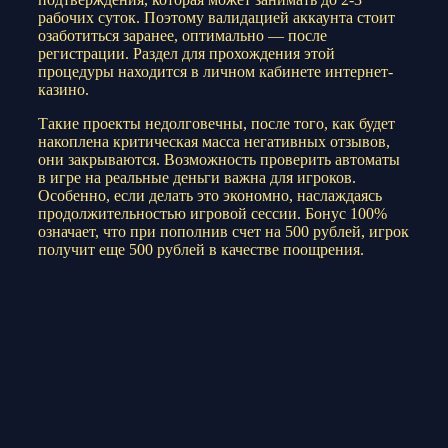
рабочих суток. Поэтому валидацией аккаунта стоит
озаботиться заранее, оптимально — после
регистрации. Раздел для прохождения этой
процедуры находится в личном кабинете интернет-
казино.
Такие проекты недолговечны, после того, как будет
накоплена критическая масса негативных отзывов,
они закрываются. Возможность проверить автоматы
в игре на реальные деньги важна для игроков.
Особенно, если делать это экономно, наслаждаясь
продолжительностью игровой сессии. Бонус 100%
означает, что при пополнив счет на 500 рублей, игрок
получит еще 500 рублей в качестве поощрения.