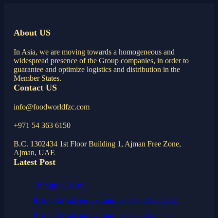
About US
In Asia, we are moving towards a homogeneous and
widespread presence of the Group companies, in order to
guarantee and optimize logistics and distribution in the
Member States.
Contact US
info@foodworldfzc.com
+971 54 363 6150
B.C. 1302434 1st Floor Building 1, Ajman Free Zone,
Ajman, UAE
Latest Post
a16z generative ai
Віза в Китай для українців повний гід 2026
Віза в Китай для українців повний гід по