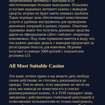
лицензионные автоматы с высоким RTP,
обеспечивающие большие выигрыши. Пользуясь
услугами надежных интернет казино с выводом
средств, игроки не будет иметь никаких проблем.
Такие игровые залы обеспечивают качественные
услуги и удобные инструменты для проведения
денежных операций в разных странах. Опытные
лудоманы знают что получить денежные средства
даром на официальном сайте гэмблинг оператора
невозможно. Под этим термином имеется в виду, что
топ казино дающие деньги с выводом предлагают за
регистрацию бонусы для новичков. Игроман
получает условные 5000 рублей с показателем
ролловер x25.
All Most Suitable Casino
Это ваше личное право и вы можете дать свободу
своим действиям, не стесняясь докапываться до
правды. Тем не менее, если заведение не чисто на
руку, мы никогда не поместим его в списки
рекомендованных казино. А в ТОП попадают лишь
заведения с действительно стабильной репутацией и
позволяющие пользователям не только выигрывать,