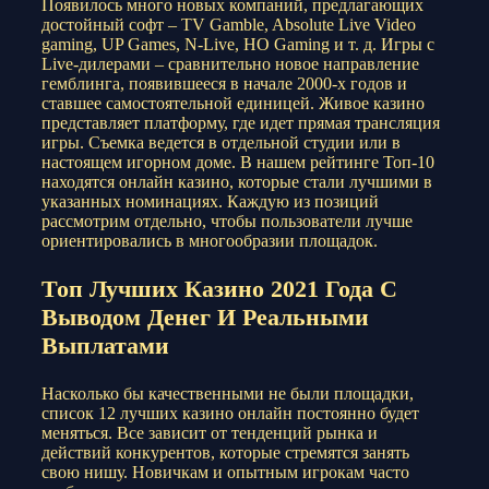
Появилось много новых компаний, предлагающих
достойный софт – TV Gamble, Absolute Live Video
gaming, UP Games, N-Live, HO Gaming и т. д. Игры с
Live-дилерами – сравнительно новое направление
гемблинга, появившееся в начале 2000-х годов и
ставшее самостоятельной единицей. Живое казино
представляет платформу, где идет прямая трансляция
игры. Съемка ведется в отдельной студии или в
настоящем игорном доме. В нашем рейтинге Топ-10
находятся онлайн казино, которые стали лучшими в
указанных номинациях. Каждую из позиций
рассмотрим отдельно, чтобы пользователи лучше
ориентировались в многообразии площадок.
Топ Лучших Казино 2021 Года С
Выводом Денег И Реальными
Выплатами
Насколько бы качественными не были площадки,
список 12 лучших казино онлайн постоянно будет
меняться. Все зависит от тенденций рынка и
действий конкурентов, которые стремятся занять
свою нишу. Новичкам и опытным игрокам часто