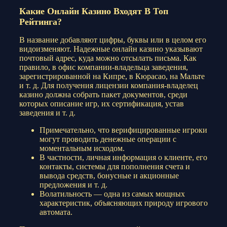
Какие Онлайн Казино Входят В Топ
Рейтинга?
В название добавляют цифры, буквы или в целом его
видоизменяют. Надежные онлайн казино указывают
почтовый адрес, куда можно отсылать письма. Как
правило, в офис компании-владельца заведения,
зарегистрированной на Кипре, в Кюрасао, на Мальте
и т. д. Для получения лицензии компания-владелец
казино должна собрать пакет документов, среди
которых описание игр, их сертификация, устав
заведения и т. д.
Примечательно, что верифицированные игроки
могут проводить денежные операции с
моментальным исходом.
В частности, личная информация о клиенте, его
контакты, системы для пополнения счета и
вывода средств, бонусные и акционные
предложения и т. д.
Волатильность — одна из самых мощных
характеристик, объясняющих природу игрового
автомата.