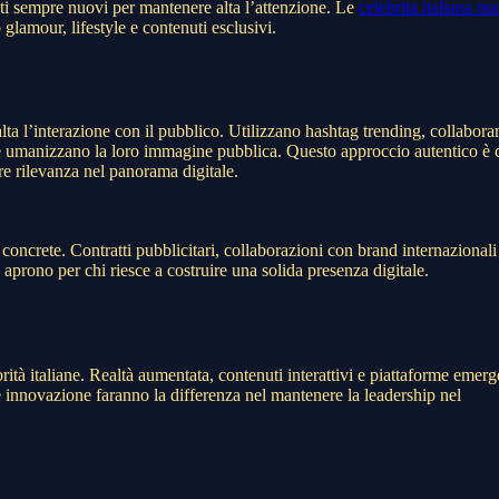
ati sempre nuovi per mantenere alta l’attenzione. Le
celebrita italiana nu
lamour, lifestyle e contenuti esclusivi.
alta l’interazione con il pubblico. Utilizzano hashtag trending, collabora
 umanizzano la loro immagine pubblica. Questo approccio autentico è 
re rilevanza nel panorama digitale.
concrete. Contratti pubblicitari, collaborazioni con brand internazionali
i aprono per chi riesce a costruire una solida presenza digitale.
tà italiane. Realtà aumentata, contenuti interattivi e piattaforme emerg
e innovazione faranno la differenza nel mantenere la leadership nel