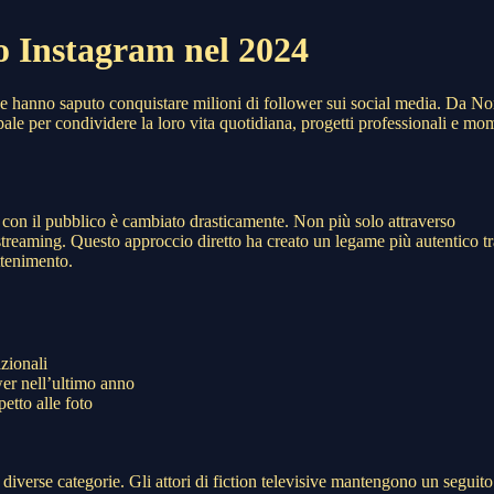
o Instagram nel 2024
che hanno saputo conquistare milioni di follower sui social media. Da No
pale per condividere la loro vita quotidiana, progetti professionali e mo
no con il pubblico è cambiato drasticamente. Non più solo attraverso
e streaming. Questo approccio diretto ha creato un legame più autentico tr
ttenimento.
azionali
wer nell’ultimo anno
etto alle foto
in diverse categorie. Gli attori di fiction televisive mantengono un seguito