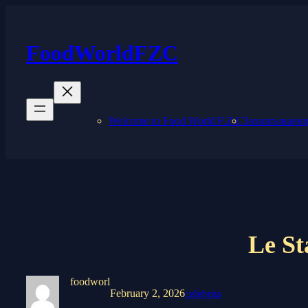
Skip
to
content
FoodWorldFZC
Welcome to Food World F.Z.C
Захватывающи
Le St
foodworl
February 2, 2026
celebrita