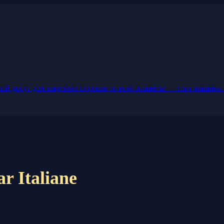
й досуг для азартных игроков со всей планеты — слот-машина 
ar Italiane