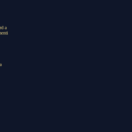
rd a
menti
a