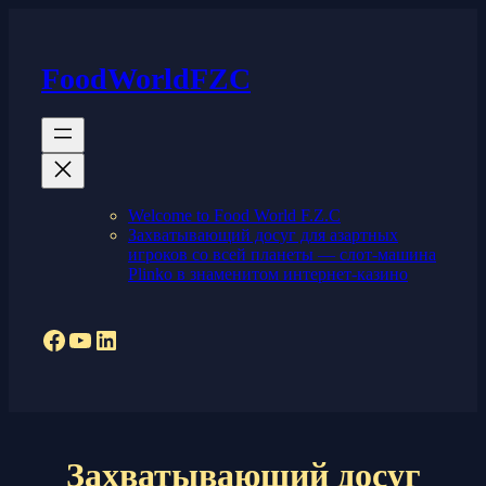
Skip
to
content
FoodWorldFZC
Welcome to Food World F.Z.C
Захватывающий досуг для азартных
игроков со всей планеты — слот-машина
Plinko в знаменитом интернет-казино
Facebook
YouTube
LinkedIn
Захватывающий досуг