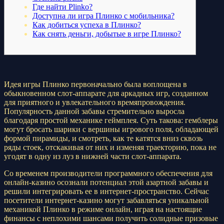
Где найти Plinko?
Доступна ли игра Плинко с мобильника?
Как добиться успеха в Плинко?
Как снять деньги, добытые в игре Плинко?
Идея игры Плинко первоначально была воплощена в
обыкновенном слот-аппарате для аркадных игр, созданном
для приятного и увлекательного времяпровождения.
Популярность данной забавы стремительно выросла
благодаря простой механике геймплея. Суть такова: гемблеры
могут бросать шарики с вершины игрового поля, обладающей
формой пирамиды, и смотреть, как те катятся вниз сквозь
ряды стоек, отскакивая от них и изменяя траекторию, пока не
угодят в одну из луз в нижней части слот-аппарата.
Со временем производители программного обеспечения для
онлайн-казино осознали потенциал этой азартной забавы и
решили интегрировать ее в интернет-пространство. Сейчас
посетители интернет-казино могут забавляться уникальной
механикой Плинко в режиме онлайн, играя на настоящие
финансы с неплохими шансами получить солидные призовые