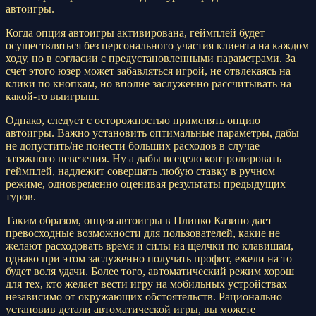
автоигры.
Когда опция автоигры активирована, геймплей будет
осуществляться без персонального участия клиента на каждом
ходу, но в согласии с предустановленными параметрами. За
счет этого юзер может забавляться игрой, не отвлекаясь на
клики по кнопкам, но вполне заслуженно рассчитывать на
какой-то выигрыш.
Однако, следует с осторожностью применять опцию
автоигры. Важно установить оптимальные параметры, дабы
не допустить/не понести больших расходов в случае
затяжного невезения. Ну а дабы всецело контролировать
геймплей, надлежит совершать любую ставку в ручном
режиме, одновременно оценивая результаты предыдущих
туров.
Таким образом, опция автоигры в Плинко Казино дает
превосходные возможности для пользователей, какие не
желают расходовать время и силы на щелчки по клавишам,
однако при этом заслуженно получать профит, ежели на то
будет воля удачи. Более того, автоматический режим хорош
для тех, кто желает вести игру на мобильных устройствах
независимо от окружающих обстоятельств. Рационально
установив детали автоматической игры, вы можете