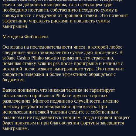
ежели вы добились выигрыша, то в следующем туре
необходимо поставить собственную исходную сумму в
совокупности с выручкой от прошлой ставки. Это позволит
эффективно управлять рисками и повышать суммы
выигрышей.
Методика Фибоначчи
Основана на последовательности чисел, в которой любое
следующее число эквивалентно сумме двух последних. В
забаве Casino Plinko можно применять эту стратегию,
повышая ставку всякий раз после проигрыша и начиная с
исходной после всякого выигрышного тура. Это позволит
сократить издержки и более эффективно обращаться с
бюджетом.
Важно понимать, что никакая тактика не гарантирует
обязательную прибыль в Plinko и других азартных
развлечениях. Многое подчинено случайности, именно
поэтому результаты невозможно предсказать. При
использовании всякой тактики следите за собственным
балансом и не поддавайтесь эмоциям, тогда игровой процесс
будет приятным и при благоволении фортуны завершится
выигрышем.