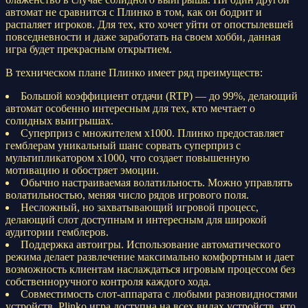
автомат не сравнится с Плинко в том, как он бодрит и
распаляет игроков. Для тех, кто хочет уйти от опостылевшей
повседневности и даже заработать на своем хобби, данная
игра будет прекрасным открытием.
В техническом плане Плинко имеет ряд преимуществ:
Большой коэффициент отдачи (RTP) — до 99%, делающий
автомат особенно интересным для тех, кто мечтает о
солидных выигрышах.
Суперприз с множителем х1000. Плинко предоставляет
гемблерам уникальный шанс сорвать суперприз с
мультипликатором х1000, что создает повышенную
мотивацию и обостряет эмоции.
Обычно настраиваемая волатильность. Можно управлять
волатильностью, меняя число рядов игрового поля.
Несложный, но захватывающий игровой процесс,
делающий слот доступным и интересным для широкой
аудитории гемблеров.
Поддержка автоигры. Использование автоматического
режима делает развлечение максимально комфортным и дает
возможность клиентам наслаждаться игровым процессом без
собственноручного контроля каждого хода.
Совместимость слот-аппарата с любыми разновидностями
устройств. Plinko игра доступна на всех видах устройств, что