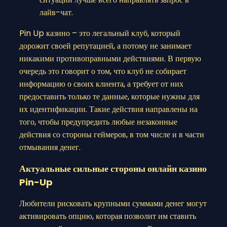
лайв-чат.
Pin Up казино – это легальный клуб, который
дорожит своей репутацией, а потому не занимает
никакими противоправными действиями. В первую
очередь это говорит о том, что клуб не собирает
информацию о своих клиента, а требует от них
предоставить только те данные, которые нужны для
их идентификации. Такие действия направлены на
того, чтобы предупредить любые незаконные
действия со стороны геймеров, в том числе и в части
отмывания денег.
Актуальные сильные стороны онлайн казино
Pin-Up
Любители рисковать крупными суммами денег могут
активировать опцию, которая позволит им ставить