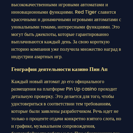
высококачественными игровыми автоматами и
инновационными функциями. Red Tiger славится
красочными и динамичными игровыми автоматами с
уникальными темами, интересными функциями. Это
могут быть джекпоты, которые гарантированно
выплачиваются каждый день. За свою короткую
историю компания уже получила множество наград в
индустрии азартных игр.
География деятельности казино Пин Ап
Каждый новый автомат до его официального
размещения на платформе Pin Up casino проходит
детальную проверку. Это делается для того, чтобы
удостовериться в соответствии тем требованиям,
которые были заявлены разработчиком. Речь идет не
только о проценте отдачи конкретно взятого слота, но
и графике, музыкальном сопровождения,