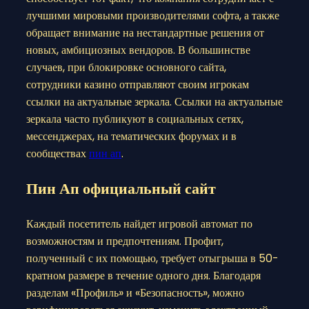
лучшими мировыми производителями софта, а также
обращает внимание на нестандартные решения от
новых, амбициозных вендоров. В большинстве
случаев, при блокировке основного сайта,
сотрудники казино отправляют своим игрокам
ссылки на актуальные зеркала. Ссылки на актуальные
зеркала часто публикуют в социальных сетях,
мессенджерах, на тематических форумах и в
сообществах
пин ап
.
Пин Ап официальный сайт
Каждый посетитель найдет игровой автомат по
возможностям и предпочтениям. Профит,
полученный с их помощью, требует отыгрыша в 50-
кратном размере в течение одного дня. Благодаря
разделам «Профиль» и «Безопасность», можно