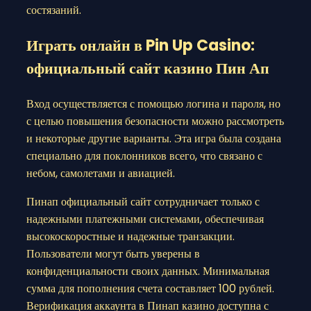
состязаний.
Играть онлайн в Pin Up Casino:
официальный сайт казино Пин Ап
Вход осуществляется с помощью логина и пароля, но
с целью повышения безопасности можно рассмотреть
и некоторые другие варианты. Эта игра была создана
специально для поклонников всего, что связано с
небом, самолетами и авиацией.
Пинап официальный сайт сотрудничает только с
надежными платежными системами, обеспечивая
высокоскоростные и надежные транзакции.
Пользователи могут быть уверены в
конфиденциальности своих данных. Минимальная
сумма для пополнения счета составляет 100 рублей.
Верификация аккаунта в Пинап казино доступна с