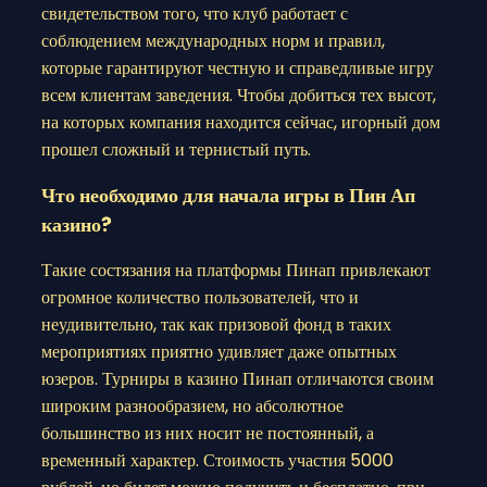
свидетельством того, что клуб работает с
соблюдением международных норм и правил,
которые гарантируют честную и справедливые игру
всем клиентам заведения. Чтобы добиться тех высот,
на которых компания находится сейчас, игорный дом
прошел сложный и тернистый путь.
Что необходимо для начала игры в Пин Ап
казино?
Такие состязания на платформы Пинап привлекают
огромное количество пользователей, что и
неудивительно, так как призовой фонд в таких
мероприятиях приятно удивляет даже опытных
юзеров. Турниры в казино Пинап отличаются своим
широким разнообразием, но абсолютное
большинство из них носит не постоянный, а
временный характер. Стоимость участия 5000