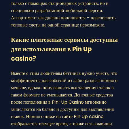
только с помощью стационарных устройств, но и
специально разработанной мобильной версии.
Ассортимент ежедневно пополняется – перечислить
топовые слоты на одной странице невозможно.
Какие платежные сервисы доступны
для использования в Pin Up
casino?
Вместе с этим любителям беттинга нужно учесть, что
коэффициенты для событий из лайв-раздела немного
меньше, однако популярность выставления ставок в
таком формате не уменьшается. Денежные средства
после пополнения в Pin-Up Casino мгновенно
зачисляются на баланс и доступны для выставления
ставок. Немного ниже на сайте Pin Up casino
отображается текущее время, а также есть клавиши