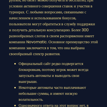
рублей, но билет можно получить и бесплатно, при
условии активного совершения ставок и участия в
турнирах. С любыми вопросами, связанными с
начислением и использованием бонусов,
пользователи могут обратиться в службу поддержки
и получить детальную консультацию. Более 300
разнообразных слотов в своем распоряжении имеет
компании Novomatic. Основное преимущество этой
компании заключается в том, что она выбрана
своеобразный спектр развития.
Официальный сайт редко подвергается
блокировкам, поэтому игрок может всегда
запускать автоматы и выводить свои
выигрыши.
Некоторые автоматы часто выплачивают
небольшие суммы, и имеют низкую
волатильность.
Однозначного ответа на этот вопрос нет, в