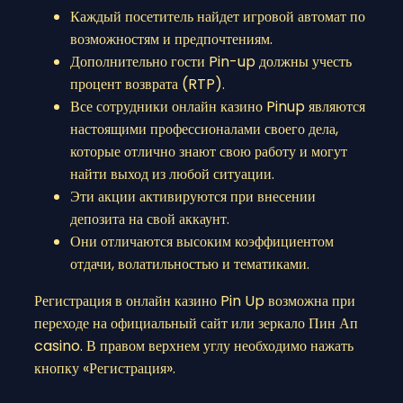
Каждый посетитель найдет игровой автомат по
возможностям и предпочтениям.
Дополнительно гости Pin-up должны учесть
процент возврата (RTP).
Все сотрудники онлайн казино Pinup являются
настоящими профессионалами своего дела,
которые отлично знают свою работу и могут
найти выход из любой ситуации.
Эти акции активируются при внесении
депозита на свой аккаунт.
Они отличаются высоким коэффициентом
отдачи, волатильностью и тематиками.
Регистрация в онлайн казино Pin Up возможна при
переходе на официальный сайт или зеркало Пин Ап
casino. В правом верхнем углу необходимо нажать
кнопку «Регистрация».