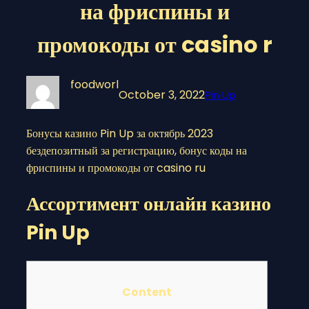
на фриспины и
промокоды от casino r
foodworl
October 3, 2022
Pin Up
Бонусы казино Pin Up за октябрь 2023
бездепозитный за регистрацию, бонус коды на
фриспины и промокоды от casino ru
Ассортимент онлайн казино
Pin Up
Content