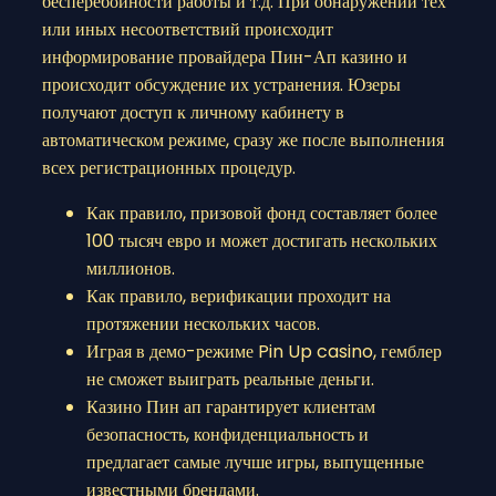
бесперебойности работы и т.д. При обнаружении тех
или иных несоответствий происходит
информирование провайдера Пин-Ап казино и
происходит обсуждение их устранения. Юзеры
получают доступ к личному кабинету в
автоматическом режиме, сразу же после выполнения
всех регистрационных процедур.
Как правило, призовой фонд составляет более
100 тысяч евро и может достигать нескольких
миллионов.
Как правило, верификации проходит на
протяжении нескольких часов.
Играя в демо-режиме Pin Up casino, гемблер
не сможет выиграть реальные деньги.
Казино Пин ап гарантирует клиентам
безопасность, конфиденциальность и
предлагает самые лучше игры, выпущенные
известными брендами.