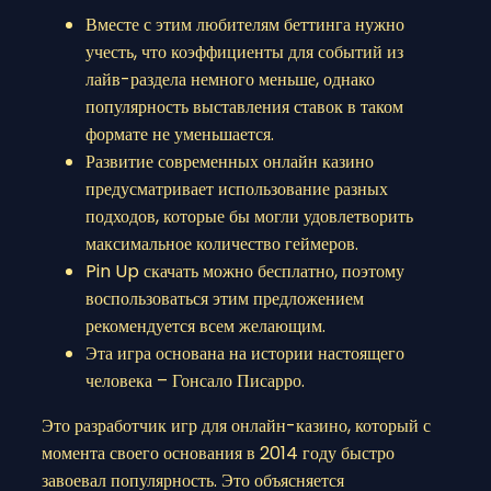
Вместе с этим любителям беттинга нужно
учесть, что коэффициенты для событий из
лайв-раздела немного меньше, однако
популярность выставления ставок в таком
формате не уменьшается.
Развитие современных онлайн казино
предусматривает использование разных
подходов, которые бы могли удовлетворить
максимальное количество геймеров.
Pin Up скачать можно бесплатно, поэтому
воспользоваться этим предложением
рекомендуется всем желающим.
Эта игра основана на истории настоящего
человека – Гонсало Писарро.
Это разработчик игр для онлайн-казино, который с
момента своего основания в 2014 году быстро
завоевал популярность. Это объясняется