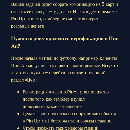
Вашей задачей будет собрать комбинацию из 5 карт и
сделать ее выше, чем у дилера. Играя в демо-режиме
Pin Up casino, гемблер не сможет выиграть
реальные деньги.
Нужно игроку проходить верификацию в Пин
Ап?
После начала матчей по футболу, например, клиенты
Пин Ап могут делать ставки в лайв-режиме. Все, что
для этого нужно – перейти в соответствующий
раздел «Live».
Регистрация в казино Pin-Up выполняется
после того, как гемблер изучил
пользовательское соглашение.
Делать свои прогнозы на спортивные события
в Pin Up bet бетторы стали совсем недавно.
Чтобы избежать таких недоразумений,