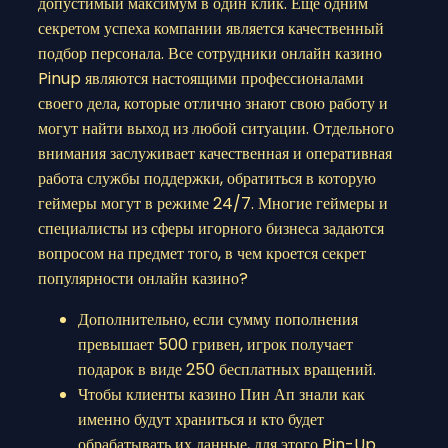
допустимый максимум в один клик. Еще одним
секретом успеха компании является качественный
подбор персонала. Все сотрудники онлайн казино
Pinup являются настоящими профессионалами
своего дела, которые отлично знают свою работу и
могут найти выход из любой ситуации. Отдельного
внимания заслуживает качественная и оперативная
работа службы поддержки, обратиться в которую
геймеры могут в режиме 24/7. Многие геймеры и
специалисты из сферы игорного бизнеса задаются
вопросом на предмет того, в чем кроется секрет
популярности онлайн казино?
Дополнительно, если сумму пополнения
превышает 500 гривен, игрок получает
подарок в виде 250 бесплатных вращений.
Чтобы клиенты казино Пин Ап знали как
именно будут храниться и кто будет
обрабатывать их данные, для этого Pin-Up