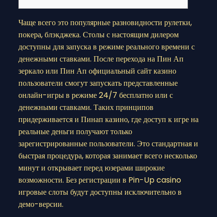
Чаще всего это популярные разновидности рулетки,
покера, блэкджека. Столы с настоящим дилером
доступны для запуска в режиме реального времени с
денежными ставками. После перехода на Пин Ап
зеркало или Пин Ап официальный сайт казино
пользователи смогут запускать представленные
онлайн-игры в режиме 24/7 бесплатно или с
денежными ставками. Таких принципов
придерживается и Пинап казино, где доступ к игре на
реальные деньги получают только
зарегистрированные пользователи. Это стандартная и
быстрая процедура, которая занимает всего несколько
минут и открывает перед юзерами широкие
возможности. Без регистрации в Pin-Up casino
игровые слоты будут доступны исключительно в
демо-версии.