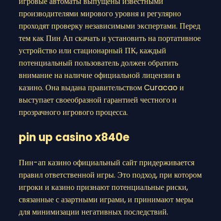
игровые автоматы выпущены известными
производителями мирового уровня и регулярно
проходят проверку независимыми экспертами. Перед
тем как Пин Ап скачать и установить на портативное
устройство или стационарный ПК, каждый
потенциальный пользователь должен обратить
внимание на наличие официальной лицензии в
казино. Она выдана правительством Curacao и
выступает своеобразной гарантией честного и
прозрачного игрового процесса.
pin up casino x840e
Пин-ап казино официальный сайт придерживается
правил ответственной игры. Это подход, при котором
игроки и казино признают потенциальные риски,
связанные с азартными играми, и принимают меры
для минимизации негативных последствий.