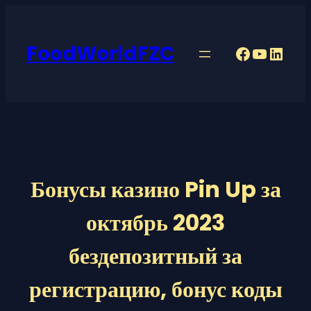
Skip
to
FoodWorldFZC
content
Faceboo
YouTu
Linke
Бонусы казино Pin Up за
октябрь 2023
бездепозитный за
регистрацию, бонус коды