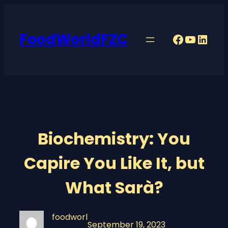
Skip
to
FoodWorldFZC
content
Faceboo
YouTu
Linke
Biochemistry: You
Capire You Like It, but
What Sarà?
foodworl
September 19, 2023