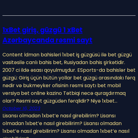
1xBet giriş, güzgü 1 xBet
Azərbaycanda rəsmi sayt
Content İdman bahisləri 1xbet iş güzgüsü ilə bet güzgü
vasitəsilə canlı bahis bet, Rusiyadan bahis şirkətidir.
2007 ci ildə əsası qoyulmuşdur. ESports-da bahislər bet
güzgü: Giriş üçün bütün yollar bet güzgü arasındakı fərq
nədir və bukmeyker ofisinin rəsmi saytı bet mobil
versiya bet online kazino Tətbiqi necə quraşdırmaq
olar? Rəsmi sayt güzgüdən fərqlidir? Niyə 1xbet…
October 16, 2023
Lisansı olmadan 1xbet’e nasıl girebilirim? Lisansı
olmadan 1xbet’e nasıl girebilirim? Lisansı olmadan
1xbet’e nasıl girebilirim? Lisansı olmadan 1xbet’e nasıl