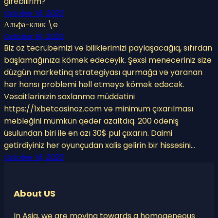
girebilirim?
October 16, 2023
Альфа-клик \e
October 16, 2023
Biz öz təcrübəmizi və biliklərimizi paylaşacağıq, sıfırdan
başlamağınıza kömək edəcəyik. Şəxsi meneceriniz sizə
düzgün marketinq strategiyası qurmağa və yaranan
hər hansı problemi həll etməyə kömək edəcək.
Vəsaitlərinizin saxlanma müddətini
https://1xbetcasinoz.com və minimum çıxarılması
məbləğini mümkün qədər azaltdıq. 200 ödəniş
üsulundan biri ilə ən azı 30$ pul çıxarın. Daimi
gətirdiyiniz hər oyunçudan xalis gəlirin bir hissəsini…
October 16, 2023
About US
In Asia, we are moving towards a homogeneous