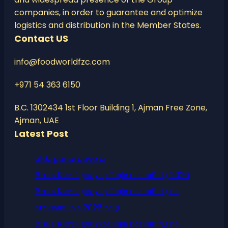
companies, in order to guarantee and optimize
logistics and distribution in the Member States.
Contact US
info@foodworldfzc.com
+971 54 363 6150
B.C. 1302434 1st Floor Building 1, Ajman Free Zone,
Ajman, UAE
Latest Post
a16z generative ai
Віза в Китай для українців повний гід 2026
Віза в Китай для українців повний гід по
отриманню в 2026 році
Віза в Китай для українців повний гід по