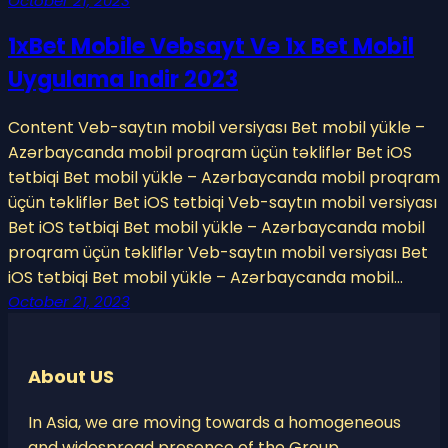
October 21, 2023
1xBet Mobile Vebsayt Və 1x Bet Mobil
Uygulama Indir 2023
Content Veb-saytın mobil versiyası Bet mobil yükle –
Azərbaycanda mobil proqram üçün təkliflər Bet iOS
tətbiqi Bet mobil yükle – Azərbaycanda mobil proqram
üçün təkliflər Bet iOS tətbiqi Veb-saytın mobil versiyası
Bet iOS tətbiqi Bet mobil yükle – Azərbaycanda mobil
proqram üçün təkliflər Veb-saytın mobil versiyası Bet
iOS tətbiqi Bet mobil yükle – Azərbaycanda mobil…
October 21, 2023
About US
In Asia, we are moving towards a homogeneous
and widespread presence of the Group