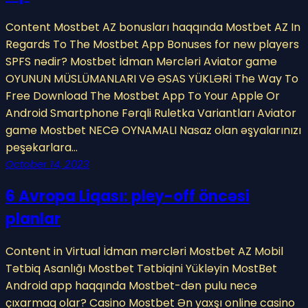
Content Mostbet AZ bonusları haqqında Mostbet AZ In
Regards To The Mostbet App Bonuses for new players
SPFS nədir? Mostbet İdman Mərcləri Aviator game
OYUNUN MÜSLÜMANLARI VƏ ƏSAS YÜKLƏRİ The Way To
Free Download The Mostbet App To Your Apple Or
Android Smartphone Fərqli Ruletka Variantları Aviator
game Mostbet NECƏ OYNAMALI Nasaz olan əşyalarınızı
peşəkarlara…
October 14, 2023
6 Avropa Liqası: pley-off öncəsi
planlar
Content in Virtual İdman mərcləri Mostbet AZ Mobil
Tətbiq Asanlığı Mostbet Tətbiqini Yükləyin MostBet
Android app haqqında Mostbet-dən pulu necə
çıxarmaq olar? Casino Mostbet Ən yaxşı online casino