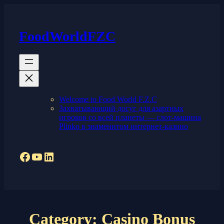
Skip
to
content
FoodWorldFZC
Welcome to Food World F.Z.C
Захватывающий досуг для азартных
игроков со всей планеты — слот-машина
Plinko в знаменитом интернет-казино
Facebook
YouTube
LinkedIn
Category:
Casino Bonus