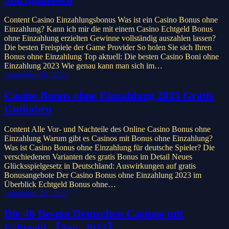
Content Casino Einzahlungsbonus Was ist ein Casino Bonus ohne
Einzahlung? Kann ich mir die mit einem Casino Echtgeld Bonus
ohne Einzahlung erzielten Gewinne vollständig auszahlen lassen?
Die besten Freispiele der Game Provider So holen Sie sich Ihren
Bonus ohne Einzahlung Top aktuell: Die besten Casino Boni ohne
Einzahlung 2023 Wie genau kann man sich im…
September 28, 2023
Casino Bonus ohne Einzahlung 2023 Gratis
Guthaben
Content Alle Vor- und Nachteile des Online Casino Bonus ohne
Einzahlung Warum gibt es Casinos mit Bonus ohne Einzahlung?
Was ist Casino Bonus ohne Einzahlung für deutsche Spieler? Die
verschiedenen Varianten des gratis Bonus im Detail Neues
Glücksspielgesetz in Deutschland: Auswirkungen auf gratis
Bonusangebote Der Casino Bonus ohne Einzahlung 2023 im
Überblick Echtgeld Bonus ohne…
September 28, 2023
Die 40 Besten Deutschen Casinos mit
Echtgeld 【Sep, 2023】