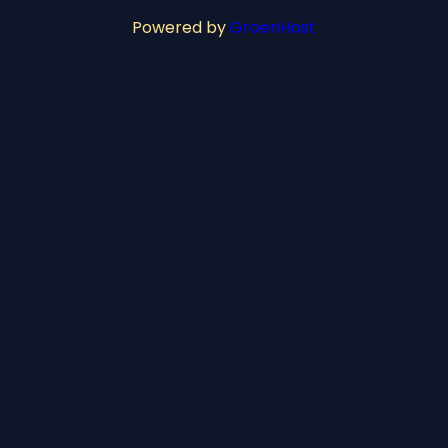
Powered by
GroenHost