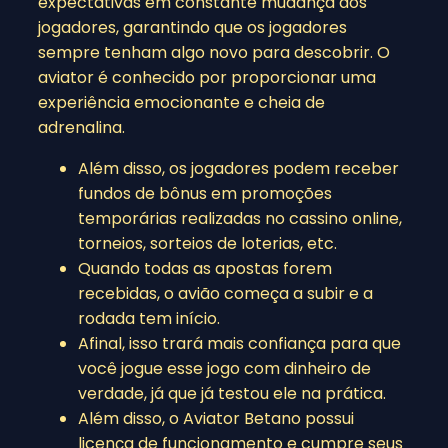
expectativas em constante mudança dos
jogadores, garantindo que os jogadores
sempre tenham algo novo para descobrir. O
aviator é conhecido por proporcionar uma
experiência emocionante e cheia de
adrenalina.
Além disso, os jogadores podem receber
fundos de bônus em promoções
temporárias realizadas no cassino online,
torneios, sorteios de loterias, etc.
Quando todas as apostas forem
recebidas, o avião começa a subir e a
rodada tem início.
Afinal, isso trará mais confiança para que
você jogue esse jogo com dinheiro de
verdade, já que já testou ele na prática.
Além disso, o Aviator Betano possui
licença de funcionamento e cumpre seus