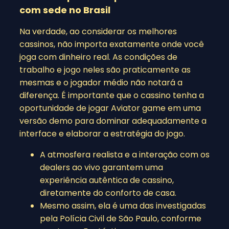
com sede no Brasil
Na verdade, ao considerar os melhores
cassinos, não importa exatamente onde você
joga com dinheiro real. As condições de
trabalho e jogo neles são praticamente as
mesmas e o jogador médio não notará a
diferença. É importante que o cassino tenha a
oportunidade de jogar Aviator game em uma
versão demo para dominar adequadamente a
interface e elaborar a estratégia do jogo.
A atmosfera realista e a interação com os
dealers ao vivo garantem uma
experiência autêntica de cassino,
diretamente do conforto de casa.
Mesmo assim, ela é uma das investigadas
pela Polícia Civil de São Paulo, conforme