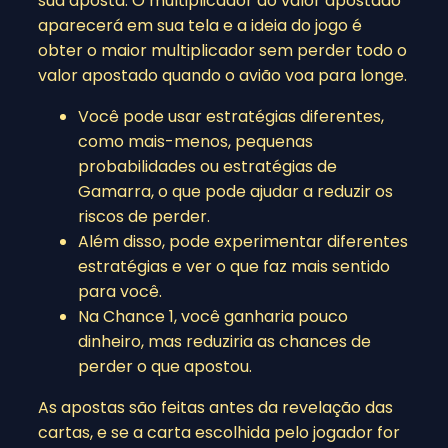
sua aposta. O multiplicador do valor apostado
aparecerá em sua tela e a ideia do jogo é
obter o maior multiplicador sem perder todo o
valor apostado quando o avião voa para longe.
Você pode usar estratégias diferentes,
como mais-menos, pequenas
probabilidades ou estratégias de
Gamarra, o que pode ajudar a reduzir os
riscos de perder.
Além disso, pode experimentar diferentes
estratégias e ver o que faz mais sentido
para você.
Na Chance 1, você ganharia pouco
dinheiro, mas reduziria as chances de
perder o que apostou.
As apostas são feitas antes da revelação das
cartas, e se a carta escolhida pelo jogador for