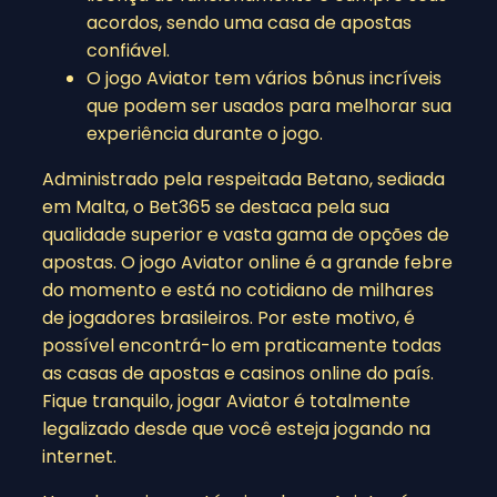
acordos, sendo uma casa de apostas
confiável.
O jogo Aviator tem vários bônus incríveis
que podem ser usados para melhorar sua
experiência durante o jogo.
Administrado pela respeitada Betano, sediada
em Malta, o Bet365 se destaca pela sua
qualidade superior e vasta gama de opções de
apostas. O jogo Aviator online é a grande febre
do momento e está no cotidiano de milhares
de jogadores brasileiros. Por este motivo, é
possível encontrá-lo em praticamente todas
as casas de apostas e casinos online do país.
Fique tranquilo, jogar Aviator é totalmente
legalizado desde que você esteja jogando na
internet.