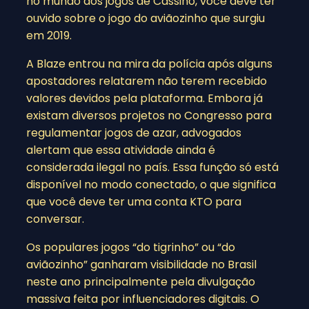
no mundo dos jogos de Cassino, você deve ter
ouvido sobre o jogo do aviãozinho que surgiu
em 2019.
A Blaze entrou na mira da polícia após alguns
apostadores relatarem não terem recebido
valores devidos pela plataforma. Embora já
existam diversos projetos no Congresso para
regulamentar jogos de azar, advogados
alertam que essa atividade ainda é
considerada ilegal no país. Essa função só está
disponível no modo conectado, o que significa
que você deve ter uma conta KTO para
conversar.
Os populares jogos “do tigrinho” ou “do
aviãozinho” ganharam visibilidade no Brasil
neste ano principalmente pela divulgação
massiva feita por influenciadores digitais. O