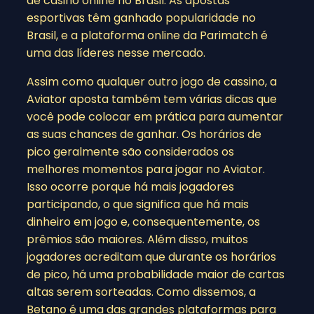
de casino online no Brasil. As apostas
esportivas têm ganhado popularidade no
Brasil, e a plataforma online da Parimatch é
uma das líderes nesse mercado.
Assim como qualquer outro jogo de cassino, a
Aviator aposta também tem várias dicas que
você pode colocar em prática para aumentar
as suas chances de ganhar. Os horários de
pico geralmente são considerados os
melhores momentos para jogar no Aviator.
Isso ocorre porque há mais jogadores
participando, o que significa que há mais
dinheiro em jogo e, consequentemente, os
prêmios são maiores. Além disso, muitos
jogadores acreditam que durante os horários
de pico, há uma probabilidade maior de cartas
altas serem sorteadas. Como dissemos, a
Betano é uma das grandes plataformas para