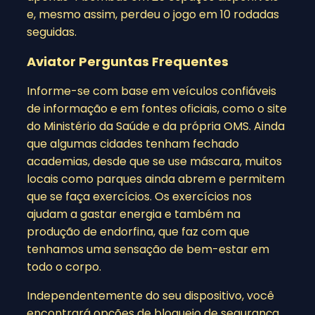
e, mesmo assim, perdeu o jogo em 10 rodadas
seguidas.
Aviator Perguntas Frequentes
Informe-se com base em veículos confiáveis
de informação e em fontes oficiais, como o site
do Ministério da Saúde e da própria OMS. Ainda
que algumas cidades tenham fechado
academias, desde que se use máscara, muitos
locais como parques ainda abrem e permitem
que se faça exercícios. Os exercícios nos
ajudam a gastar energia e também na
produção de endorfina, que faz com que
tenhamos uma sensação de bem-estar em
todo o corpo.
Independentemente do seu dispositivo, você
encontrará opções de bloqueio de segurança