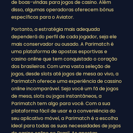
de boas-vindas para jogos de casino. Além
disso, algumas operadoras oferecem bônus
específicos para o Aviator.
Portanto, a estratégia mais adequada
dependerá do perfil de cada jogador, seja ele
mais conservador ou ousado. A Parimatch é
uma plataforma de apostas esportivas e
casino online que tem conquistado o coração
dos brasileiros. Com uma vasta seleção de
jogos, desde slots até jogos de mesa ao vivo, a
Parimatch oferece uma experiência de cassino
online incomparável. Seja você um fã de jogos
de mesa, slots ou jogos instantâneos, a
Parimatch tem algo para você. Com a sua
plataforma fácil de usar e a conveniência do
seu aplicativo móvel, a Parimatch é a escolha
ideal para todas as suas necessidades de jogos