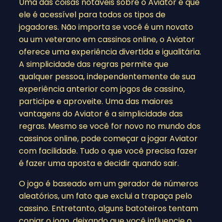
Uma das coisas notáveis sobre o Aviator é que
ele é acessível para todos os tipos de
jogadores. Não importa se você é um novato
ou um veterano em cassinos online, o Aviator
oferece uma experiência divertida e igualitária.
A simplicidade das regras permite que
qualquer pessoa, independentemente de sua
experiência anterior com jogos de cassino,
participe e aproveite. Uma das maiores
vantagens do Aviator é a simplicidade das
regras. Mesmo se você for novo no mundo dos
cassinos online, pode começar a jogar Aviator
com facilidade. Tudo o que você precisa fazer
é fazer uma aposta e decidir quando sair.
O jogo é baseado em um gerador de números
aleatórios, um fato que exclui a trapaça pelo
cassino. Entretanto, alguns batoteiros tentam
copiar o jogo, deixando que você influencie o