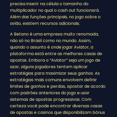
precisa inserir na célula o tamanho do
multiplicador no qual o cash out funcionará.
Além das funções principais, no jogo sobre o
avião, existem recursos adicionais.
A Betano é uma empresa muito renomada,
não só no Brasil como no mundo. Assim,
quando o assunto é onde jogar Aviator, a
plataforma está entre as melhores casas de
apostas. Embora o “Aviator” seja um jogo de
azar, alguns jogadores tentam aplicar
estratégias para maximizar seus ganhos. As
estratégias mais comuns envolvem definir
limites de ganhos e perdas, apostar de acordo
com padrões anteriores do jogo e usar
sistemas de apostas progressivas. Com
certeza você pode encontrar diversas casas
de apostas e casinos que disponibilizam bônus