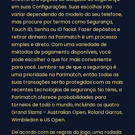
em suas Configurações. Suas escolhas irão
variar dependendo do modelo do seu telefone,
mas procure por termos como Segurança,
Touch ID, Senha ou ID facial. Fazer depósitos e
retirar dinheiro na Parimatch é um processo
simples e direto. Com uma variedade de
métodos de pagamento disponíveis, você
pode escolher o que for mais conveniente
para você. Lembre-se de que a segurança é
uma prioridade na Parimatch, então todas as
suas transações serão protegidas com as mais
recentes tecnologias de segurança. No tênis, a
Parimatch oferece probabilidades para
torneios de todo o mundo, incluindo os quatro
Grand Slams – Australian Open, Roland Garros,
Wimbledon e US Open.
De acordo com as regras do jogo, uma rodada