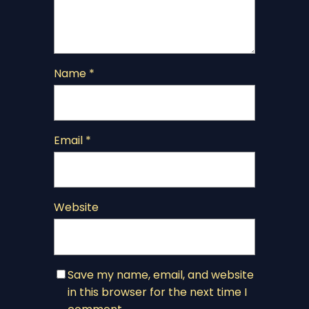
Name
*
Email
*
Website
Save my name, email, and website
in this browser for the next time I