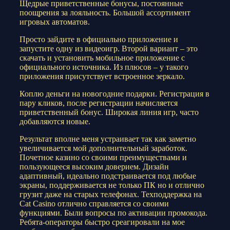
Щедрые приветственные бонусы, постоянные
поощрения за лояльность. Большой ассортимент
игровых автоматов.
Просто зайдите в официально приложение и
запустите одну из видеоигр. Второй вариант – это
скачать и установить мобильное приложение с
официального источника. Из плюсов – у такого
приложения присутствует встроенное зеркало.
Коплю деньги на новогодние подарки. Регистрация в
пару кликов, после регистрации начисляется
приветственный бонус. Широкая линия игр, часто
добавляются новые.
Результат вполне меня устраивает так как заметно
увеличивается мой дополнительный заработок.
Почетное казино со своими преимуществами и
пользующееся высоким доверием. Дизайн
адаптивный, идеально подстраивается под любые
экраны, поддерживается не только ПК но и отлично
грузит даже на старых телефонах. Техподдержка на
Cat Casino отлично справляется со своими
функциями. Были вопросы по активации промокода.
Ребята-операторы быстро среагировали на мое