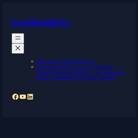
Skip
to
content
FoodWorldFZC
Welcome to Food World F.Z.C
Захватывающий досуг для азартных
игроков со всей планеты — слот-машина
Plinko в знаменитом интернет-казино
Facebook
YouTube
LinkedIn