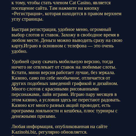
к тому, чтобы стать членом Cat Casino, является
посещение сайта. Там нажмите на кнопку
«Регистрация», которая находится в правом верхнем
углу страницы.
Быстрая регистрация, удобное меню, огромный
выбор слотов и ставок. Захожу в свободное время в
любом месте. Деньги можно выводить сразу на свою
карту.Играю в основном с телефона — это очень
удобно.
Удобней сразу скачать мобильную версию, тогда
ничего не отвлекает от ставок на любимые слоты.
Кстати, мини версия работает лучше, без зеркала.
Казино, само по себе необычное, отличается от
других подобных заведений графикой и дизайном.
Много слотов с красивыми рисованными
персонажами, лайв играми. Играю пару месяцев в
этом казино, а условия здесь не перестают радовать.
Казино кэт много разных акций проводит, есть
программа лояльности и кешбека, плюс турниры с
денежными призами.
Любая информация, опубликованная на сайте
Kazinohi.biz, регулярно обновляется.