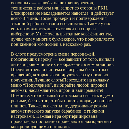
основных — жалобы наших конкурентов,
технические работы или запрет со стороны РКН.
Блокировка не накладывается навсегда, и действует
всего 3-4 дня. После проверки и подтверждения
законной работы казино его снимают. Также у нас
есть возможность делать ставки на спорт и
киберспорт. У нас очень выгодные коэффициенты,
лучше чем у многих букмекеров, что подкрепляется
пониженной комиссией в несколько раз.
В слоте предусмотрена смена персонажей,
помогающих игроку — всё зависит от того, выпали
ли на игровом поле их изображения в комбинацию.
Предусмотрена и система выигрыша бесплатных
вращений, которые активируются сразу после их
получения. Лучшие слотыПереходите на вкладку
меню “Популярные”, выбирайте любой игровой
автомат, наслаждайтесь игрой и выигрывайте!
Помните, что в каждый слот можно сыграть в демо
режиме, бесплатно, чтобы понять, подходит он вам
или нет. Также, все слоты поддерживают режим
автоматического запуска барабанов, с гибкими
настроками. Каждая игра сертифицирована,
провайдеры постоянно проверяются надзорными и
контролирующими органами.