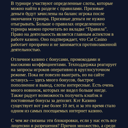
В турнире участвуют определенные слоты, которые
можно найти в разделе с правилами. Призовые
деньги будут зачислены на баланс игрока после
окончания турнира. Призовые деньги не нужно
отыгрывать. Больше о правилах определенного
турнира можно прочитать во вкладке “Правила”.
Право на деятельность является главным аспектом в
работе казино. Оно подтверждает, что Cat Casino
работает прозрачно и не занимается противозаконной
деятельностью.
Отличное казино с бонусами, промокодами и
высокими коэффициентами. Техподдержка реагирует
на запросы игроков оперативно в круглосуточном
режиме. Пока не повезло выиграть, но на сайте
останусь — здесь много бонусов, быстрое
пополнение и вывод, слоты интересные. Есть очень
много новинок, которых не видел больше нигде.
Также радует возможность получить кэшбэк и
постоянные бонусы за депозит. Кэт Казино
существует вот уже более 10 лет, и за это время стало
одним из самых посещаемых интернет казино.
С чем же связаны эти блокировки, если у нас есть все
лицензии и разрешения? Причин множество, а среди