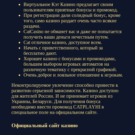
Виртуальное Кэт Казино предлагает своим
пользователям приятные бонусы и промокод.
При регистрации дали солидный бонус, кроме
того, само казино раздает очень часто всякие
раздачи.
CatCasino не обманет вас и даже не попытается
получить ваши деньги нечестным путем.
Cat отличное казино, доступное всем.
Начать с приветственного, который за
бесплатно дают.
Хорошее казино с бонусами и промокодами,
большим выбором игровых автоматов на
различную тематику с прекрасной графикой.
Очень доброе и лояльное отношение к игрокам.
Неконтролируемое увлечение способно привести к
развитию серьезной зависимости. Казино доступно
для жителей России. И не принимает игроков из
Украины, Беларуси. Для получения бонуса
необходимо ввести промокод CATPLAYHI в
специальное поле на официальном сайте.
Официальный сайт казино