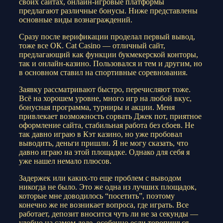
своих сайтах, онлайн-игровые платформы
предлагают различные бонусы. Ниже представлены
основные виды вознаграждений.
Сразу после верификации проделал первый вывод,
тоже все ОК. Cat Casino — отличный сайт,
предлагающий как функции букмекерской конторы,
так и онлайн-казино. Пользовался и тем и другим, но
в основном ставил на спортивные соревнования.
Заявку рассматривают быстро, перечисляют тоже.
Всё на хорошем уровне, много игр на любой вкус,
бонусная программа, турниры и акции. Меня
привлекает возможность сорвать Джек пот, приятное
оформление сайта, стабильная работа без сбоев. Не
так давно играю в Кэт казино, но уже пробовал
выводить, деньги пришли. Я не могу сказать, что
давно играю на этой площадке. Однако для себя я
уже нашел немало плюсов.
Задержек или каких-то еще проблем с выводом
никогда не было. Это же одна из лучших площадок,
которые мне доводилось “посетить”, поэтому
конечно же не возникает вопроса, где играть. Все
работает, депозит вносится чуть ли не за секунды —
удобно на самом деле, особенно если торопишься.