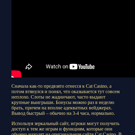
Сначала как-то предвзято отнесся к Cat Casino, а
потом втянулся и понял, что оказывается тут совсем
неплохо. Слоты не жадничают, часто выдают
крупные выигрыши. Бонусы можно раз в неделю
брать, причем на вполне адекватных вейджерах.
Вывод быстрый – обычно на 3-4 часа, нормально.
Используя зеркальный сайт, игроки могут получить
доступ к тем же играм и функциям, которые они
обычно находят на оригинальном сайте Cat Casino. В