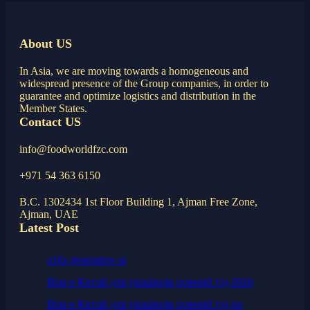
About US
In Asia, we are moving towards a homogeneous and
widespread presence of the Group companies, in order to
guarantee and optimize logistics and distribution in the
Member States.
Contact US
info@foodworldfzc.com
+971 54 363 6150
B.C. 1302434 1st Floor Building 1, Ajman Free Zone,
Ajman, UAE
Latest Post
a16z generative ai
Віза в Китай для українців повний гід 2026
Віза в Китай для українців повний гід по