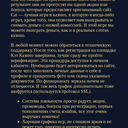
результате они не пропустят ни одной акции или
бонуса, которые предоставляет оригинальный сайт.
Cat — лучшая игра в казино, в которую я когда-либо
играл, кроме того, она позволяет нам выигрывать и
снимать деньги с низкой комиссией. В этой игре вы
можете выиграть деньги, как и в реальных слотах
казино.
В любой момент можно обратиться в техническую
поддержку. После того, как регистрация на площадке
Кэт Казино завершена, лучше сразу же пройти
верификацию. Эта процедура доступна в личном
кабинете. Необходимо будет авторизоваться на сайте,
после чего заполнить личные данные о себе в
профиле и прикрепить фото или сканы указанных
документов. По функционалу зеркала ничем не
отличаются. И там весь трафик дополнительно тоже
шифруется (используется протокол SSL).
Система лояльности просто радует, акции,
промокоды, бонусы при регистрации, первых
пополнениях счета, кэшбэк, все этог очень
выручает новичка!
Хорошая графика игр, не слишком яркая и не
режет глаз, приятно и интересно играть.