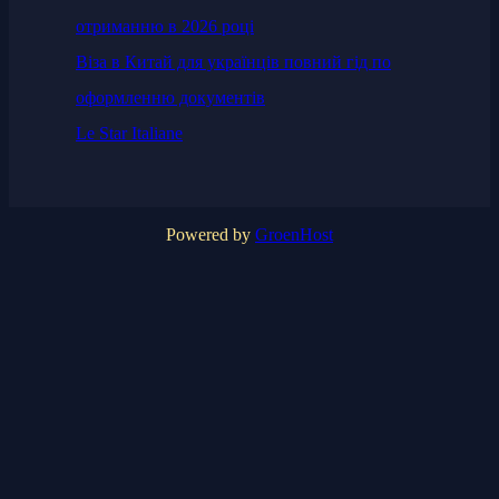
отриманню в 2026 році
Віза в Китай для українців повний гід по
оформленню документів
Le Star Italiane
Powered by
GroenHost