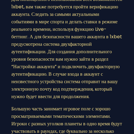
1xbet, вам также потребуется пройти верификацию
аккаунта. Следить за самыми актуальными
событиями в мире спорта и делать ставки в режиме
реального времени, используя функцию Live-
беттинг. А для безопасности вашего аккаунта в 1xbet
предусмотрена система двухфакторной
аутентификации. Для создания дополнительного
уровня безопасности вам нужно зайти в раздел
“Настройки аккаунта” и подключить двухфакторную
аутентификацию. В случае входа в аккаунт с
неизвестного устройства система отправит на вашу
электронную почту код подтверждения, который
нужно будет ввести для продолжения.
Большую часть занимает игровое поле с хорошо
просматриваемыми тематическими элементами.
Игроки с разных уголков планеты в одно время будут
участвовать в раундах, где буквально за несколько