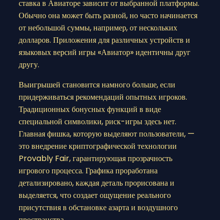
ставка в Авиаторе зависит от выбранной платформы.
Обычно она может быть разной, но часто начинается
от небольшой суммы, например, от нескольких
долларов. Приложения для различных устройств и
языковых версий игры «Авиатор» идентичны друг
другу.
Выигрышей становится намного больше, если
придерживаться рекомендаций опытных игроков.
Традиционных бонусных функций в виде
специальной символики, риск-игры здесь нет.
Главная фишка, которую выделяют пользователи, —
это внедрение криптографической технологии
Provably Fair, гарантирующая прозрачность
игрового процесса. Графика проработана
детализировано, каждая деталь прорисована и
выделяется, что создает ощущение реального
присутствия в обстановке азарта и воздушного
пространства.