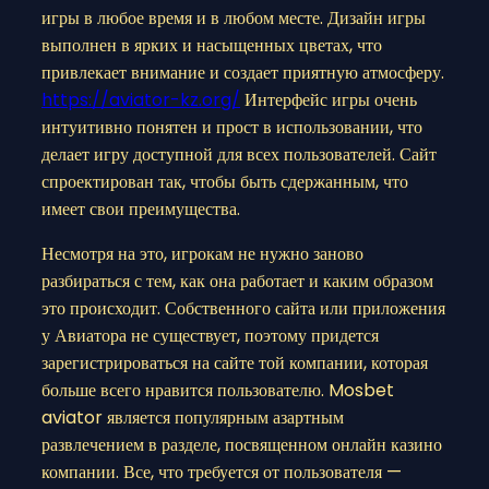
игры в любое время и в любом месте. Дизайн игры
выполнен в ярких и насыщенных цветах, что
привлекает внимание и создает приятную атмосферу.
https://aviator-kz.org/
Интерфейс игры очень
интуитивно понятен и прост в использовании, что
делает игру доступной для всех пользователей. Сайт
спроектирован так, чтобы быть сдержанным, что
имеет свои преимущества.
Несмотря на это, игрокам не нужно заново
разбираться с тем, как она работает и каким образом
это происходит. Собственного сайта или приложения
у Авиатора не существует, поэтому придется
зарегистрироваться на сайте той компании, которая
больше всего нравится пользователю. Mosbet
aviator является популярным азартным
развлечением в разделе, посвященном онлайн казино
компании. Все, что требуется от пользователя —