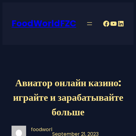
Skip
to
FoodWorldFZC
content
Faceboo
YouTu
Linke
Авиатор онлайн казино:
играйте и зарабатывайте
больше
foodworl
September 21, 2023