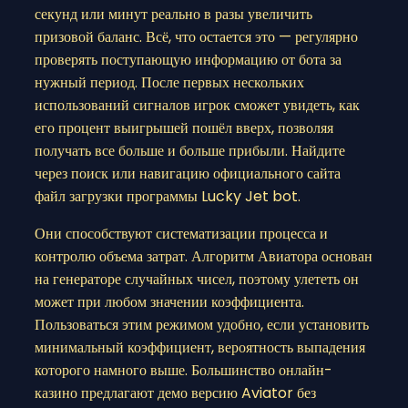
секунд или минут реально в разы увеличить
призовой баланс. Всё, что остается это — регулярно
проверять поступающую информацию от бота за
нужный период. После первых нескольких
использований сигналов игрок сможет увидеть, как
его процент выигрышей пошёл вверх, позволяя
получать все больше и больше прибыли. Найдите
через поиск или навигацию официального сайта
файл загрузки программы Lucky Jet bot.
Они способствуют систематизации процесса и
контролю объема затрат. Алгоритм Авиатора основан
на генераторе случайных чисел, поэтому улететь он
может при любом значении коэффициента.
Пользоваться этим режимом удобно, если установить
минимальный коэффициент, вероятность выпадения
которого намного выше. Большинство онлайн-
казино предлагают демо версию Aviator без