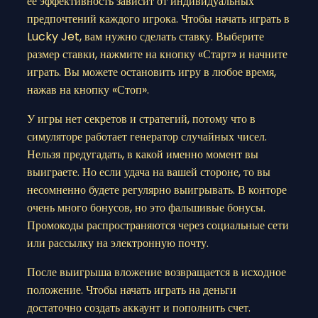
ее эффективность зависит от индивидуальных
предпочтений каждого игрока. Чтобы начать играть в
Lucky Jet, вам нужно сделать ставку. Выберите
размер ставки, нажмите на кнопку «Старт» и начните
играть. Вы можете остановить игру в любое время,
нажав на кнопку «Стоп».
У игры нет секретов и стратегий, потому что в
симуляторе работает генератор случайных чисел.
Нельзя предугадать, в какой именно момент вы
выиграете. Но если удача на вашей стороне, то вы
несомненно будете регулярно выигрывать. В конторе
очень много бонусов, но это фальшивые бонусы.
Промокоды распространяются через социальные сети
или рассылку на электронную почту.
После выигрыша вложение возвращается в исходное
положение. Чтобы начать играть на деньги
достаточно создать аккаунт и пополнить счет.