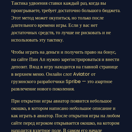
Тактика удвоения ставки каждый раз, когда вы
проигрываете, требует достаточно большого бюджета.
Этот метод может окупиться, но только после
длительного времени игры. Если у вас нет
достаточных средств, то лучше не рисковать и не
использовать эту тактику.
Чтобы играть на деньги и получить право на бонус,
на сайте Пин Ап нужно зарегистрироваться и внести
депозит. Вход в игру находится на главной странице
в верхнем меню. Онлайн слот Aviator от
грузинского разработчики Spribe — это азартное
развлечение нового поколения.
При открытии игры авиатор появится небольшое
окошко, в котором написано небольшое описание и
как играть в авиатор. После открытия игры на любом
сайте перед игроком открывается окошко, на котором
находится взлетное поле. В самом его начале