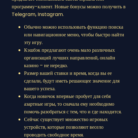
программу-клиент. Новые бонусы можно получить в
Telegram, Instagram.
Обычно можно использовать функцию поиска
или навигационное меню, чтобы быстро найти
эту игру.
Кэшбэк предлагают очень мало различных
организаций лучших направлений, онлайн
казино – не нередко.
Размер вашей ставки и время, когда вы ее
сделали, будут иметь решающее значение для
вашего успеха.
Когда новичок впервые пробует для себя
азартные игры, то сначала ему необходимо
помочь разобраться с тем, что и где находится.
Сейчас существует множество игровых
устройств, которые позволяют весело
проводить свободное время.