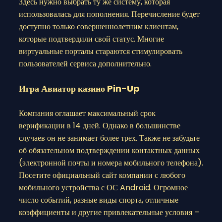
Здесь нужно выбрать ту же систему, которая
использовалась для пополнения. Перечисление будет
доступно только совершеннолетним клиентам,
которые подтвердили свой статус. Многие
виртуальные порталы стараются стимулировать
пользователей сервиса дополнительно.
Игра Авиатор казино Pin-Up
Компания оглашает максимальный срок
верификации в 14 дней. Однако в большинстве
случаев он не занимает более трех. Также не забудьте
об обязательном подтверждении контактных данных
(электронной почты и номера мобильного телефона).
Посетите официальный сайт компании с любого
мобильного устройства с ОС Android. Огромное
число событий, разные виды спорта, отличные
коэффициенты и другие привлекательные условия –