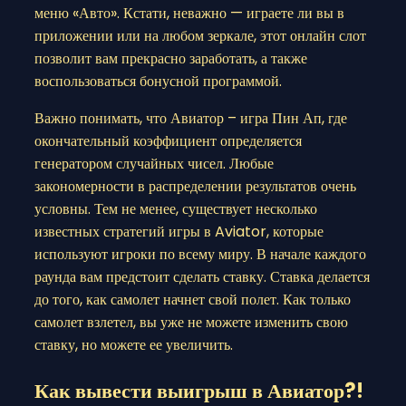
меню «Авто». Кстати, неважно — играете ли вы в
приложении или на любом зеркале, этот онлайн слот
позволит вам прекрасно заработать, а также
воспользоваться бонусной программой.
Важно понимать, что Авиатор – игра Пин Ап, где
окончательный коэффициент определяется
генератором случайных чисел. Любые
закономерности в распределении результатов очень
условны. Тем не менее, существует несколько
известных стратегий игры в Aviator, которые
используют игроки по всему миру. В начале каждого
раунда вам предстоит сделать ставку. Ставка делается
до того, как самолет начнет свой полет. Как только
самолет взлетел, вы уже не можете изменить свою
ставку, но можете ее увеличить.
Как вывести выигрыш в Авиатор?!