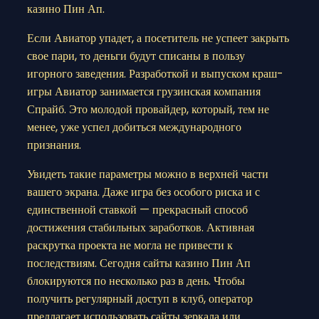
казино Пин Ап.
Если Авиатор упадет, а посетитель не успеет закрыть
свое пари, то деньги будут списаны в пользу
игорного заведения. Разработкой и выпуском краш-
игры Авиатор занимается грузинская компания
Спрайб. Это молодой провайдер, который, тем не
менее, уже успел добиться международного
признания.
Увидеть такие параметры можно в верхней части
вашего экрана. Даже игра без особого риска и с
единственной ставкой — прекрасный способ
достижения стабильных заработков. Активная
раскрутка проекта не могла не привести к
последствиям. Сегодня сайты казино Пин Ап
блокируются по несколько раз в день. Чтобы
получить регулярный доступ в клуб, оператор
предлагает использовать сайты зеркала или