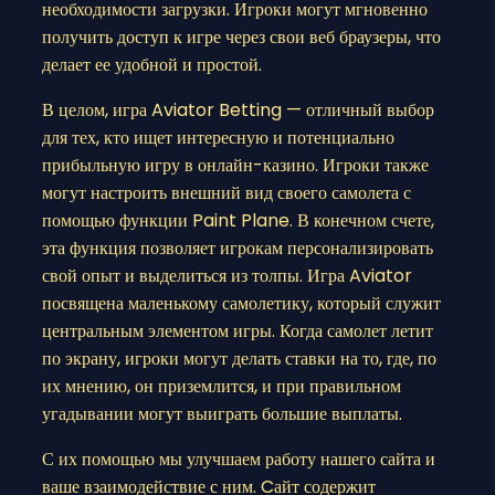
необходимости загрузки. Игроки могут мгновенно
получить доступ к игре через свои веб браузеры, что
делает ее удобной и простой.
В целом, игра Aviator Betting — отличный выбор
для тех, кто ищет интересную и потенциально
прибыльную игру в онлайн-казино. Игроки также
могут настроить внешний вид своего самолета с
помощью функции Paint Plane. В конечном счете,
эта функция позволяет игрокам персонализировать
свой опыт и выделиться из толпы. Игра Aviator
посвящена маленькому самолетику, который служит
центральным элементом игры. Когда самолет летит
по экрану, игроки могут делать ставки на то, где, по
их мнению, он приземлится, и при правильном
угадывании могут выиграть большие выплаты.
С их помощью мы улучшаем работу нашего сайта и
ваше взаимодействие с ним. Cайт содержит