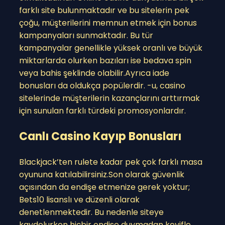
farklı site bulunmaktadır ve bu sitelerin pek
çoğu, müşterilerini memnun etmek için bonus
kampanyaları sunmaktadır. Bu tür
kampanyalar genellikle yüksek oranlı ve büyük
miktarlarda olurken bazıları ise bedava spin
veya bahis şeklinde olabilir.Ayrıca iade
bonusları da oldukça popülerdir. -u, casino
sitelerinde müşterilerin kazançlarını arttırmak
için sunulan farklı türdeki promosyonlardır.
Canlı Casino Kayıp Bonusları
Blackjack’ten rulete kadar pek çok farklı masa
oyununa katılabilirsiniz.Son olarak güvenlik
açısından da endişe etmenize gerek yoktur;
Bets10 lisanslı ve düzenli olarak
denetlenmektedir. Bu nedenle siteye
kaydolurken hiçbir endişe duymadan keyifle