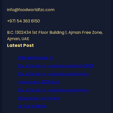
info@foodworldfzc.com
+971 54 363 6150
B.C. 1302434 1st Floor Building 1, Ajman Free Zone,
Ajman, UAE
Latest Post
a16z generative ai
Віза в Китай для українців повний гід 2026
Віза в Китай для українців повний гід по
отриманню в 2026 році
Віза в Китай для українців повний гід по
оформленню документів
Le Star Italiane