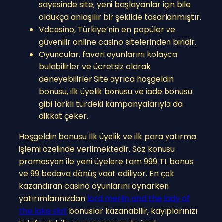
sayesinde site, yeni başlayanlar için bile
oldukça anlaşılır bir şekilde tasarlanmıştır.
Vdcasino, Türkiye’nin en popüler ve
güvenilir online casino sitelerinden biridir.
Oyuncular, favori oyunlarını kolayca
bulabilirler ve ücretsiz olarak
deneyebilirler.Site ayrıca hoşgeldin
bonusu, ilk üyelik bonusu ve iade bonusu
gibi farklı türdeki kampanyalarıyla da
dikkat çeker.
Hoşgeldin bonusu İlk üyelik ve ilk para yatırma
işlemi özelinde verilmektedir. Söz konusu
promosyon ile yeni üyelere tam 999 TL bonus
ve 99 bedava dönüş vaat ediliyor. En çok
kazandıran casino oyunlarını oynarken
yatırımlarınızdan
lord merlin and the lady of
the lake slot
bonuslar kazanabilir, kayıplarınızı