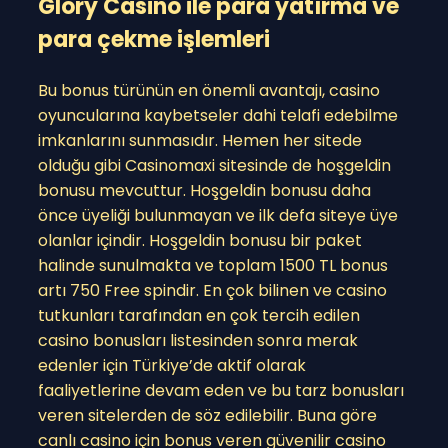
Glory Casino ile para yatırma ve
para çekme işlemleri
Bu bonus türünün en önemli avantajı, casino
oyuncularına kaybetseler dahi telafi edebilme
imkanlarını sunmasıdır. Hemen her sitede
olduğu gibi Casinomaxi sitesinde de hoşgeldin
bonusu mevcuttur. Hoşgeldin bonusu daha
önce üyeliği bulunmayan ve ilk defa siteye üye
olanlar içindir. Hoşgeldin bonusu bir paket
halinde sunulmakta ve toplam 1500 TL bonus
artı 750 Free spindir. En çok bilinen ve casino
tutkunları tarafından en çok tercih edilen
casino bonusları listesinden sonra merak
edenler için Türkiye’de aktif olarak
faaliyetlerine devam eden ve bu tarz bonusları
veren sitelerden de söz edilebilir. Buna göre
canlı casino için bonus veren güvenilir casino