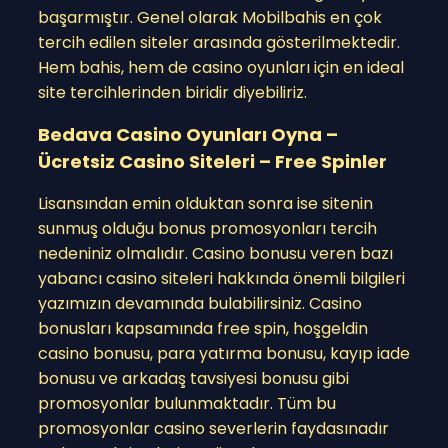
başarmıştır. Genel olarak Mobilbahis en çok
tercih edilen siteler arasında gösterilmektedir.
Hem bahis, hem de casino oyunları için en ideal
site tercihlerinden biridir diyebiliriz.
Bedava Casino Oyunları Oyna –
Ücretsiz Casino Siteleri – Free Spinler
Lisansından emin olduktan sonra ise sitenin
sunmuş olduğu bonus promosyonları tercih
nedeniniz olmalıdır. Casino bonusu veren bazı
yabancı casino siteleri hakkında önemli bilgileri
yazımızın devamında bulabilirsiniz. Casino
bonusları kapsamında free spin, hoşgeldin
casino bonusu, para yatırma bonusu, kayıp iade
bonusu ve arkadaş tavsiyesi bonusu gibi
promosyonlar bulunmaktadır. Tüm bu
promosyonlar casino severlerin faydasınadır