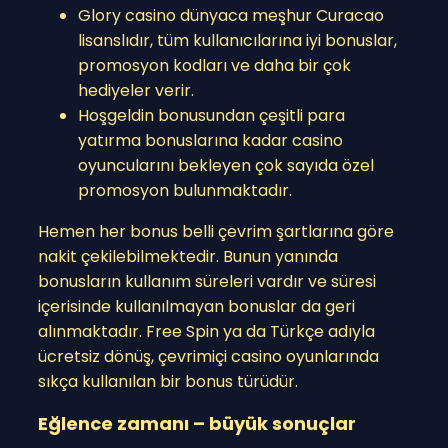
Glory casino dünyaca meşhur Curacao
lisanslıdır, tüm kullanıcılarına iyi bonuslar,
promosyon kodları ve daha bir çok
hediyeler verir.
Hoşgeldin bonusundan çeşitli para
yatırma bonuslarına kadar casino
oyuncularını bekleyen çok sayıda özel
promosyon bulunmaktadır.
Hemen her bonus belli çevrim şartlarına göre
nakit çekilebilmektedir. Bunun yanında
bonusların kullanım süreleri vardır ve süresi
içerisinde kullanılmayan bonuslar da geri
alınmaktadır. Free Spin ya da Türkçe adıyla
ücretsiz dönüş, çevrimiçi casino oyunlarında
sıkça kullanılan bir bonus türüdür.
Eğlence zamanı – büyük sonuçlar