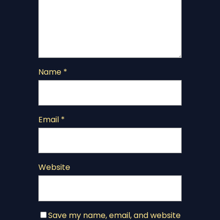
Name
*
Email
*
Website
Save my name, email, and website