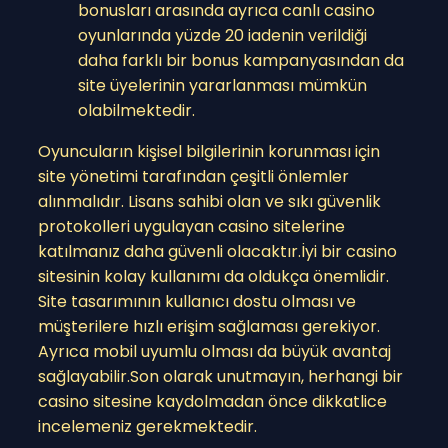
bonusları arasında ayrıca canlı casino
oyunlarında yüzde 20 iadenin verildiği
daha farklı bir bonus kampanyasından da
site üyelerinin yararlanması mümkün
olabilmektedir.
Oyuncuların kişisel bilgilerinin korunması için
site yönetimi tarafından çeşitli önlemler
alınmalıdır. Lisans sahibi olan ve sıkı güvenlik
protokolleri uygulayan casino sitelerine
katılmanız daha güvenli olacaktır.İyi bir casino
sitesinin kolay kullanımı da oldukça önemlidir.
Site tasarımının kullanıcı dostu olması ve
müşterilere hızlı erişim sağlaması gerekiyor.
Ayrıca mobil uyumlu olması da büyük avantaj
sağlayabilir.Son olarak unutmayın, herhangi bir
casino sitesine kaydolmadan önce dikkatlice
incelemeniz gerekmektedir.