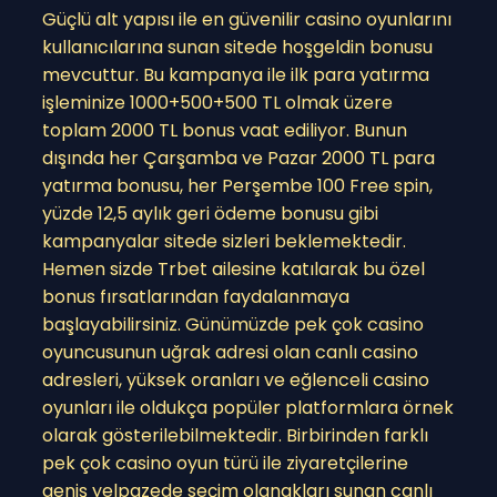
Güçlü alt yapısı ile en güvenilir casino oyunlarını
kullanıcılarına sunan sitede hoşgeldin bonusu
mevcuttur. Bu kampanya ile ilk para yatırma
işleminize 1000+500+500 TL olmak üzere
toplam 2000 TL bonus vaat ediliyor. Bunun
dışında her Çarşamba ve Pazar 2000 TL para
yatırma bonusu, her Perşembe 100 Free spin,
yüzde 12,5 aylık geri ödeme bonusu gibi
kampanyalar sitede sizleri beklemektedir.
Hemen sizde Trbet ailesine katılarak bu özel
bonus fırsatlarından faydalanmaya
başlayabilirsiniz. Günümüzde pek çok casino
oyuncusunun uğrak adresi olan canlı casino
adresleri, yüksek oranları ve eğlenceli casino
oyunları ile oldukça popüler platformlara örnek
olarak gösterilebilmektedir. Birbirinden farklı
pek çok casino oyun türü ile ziyaretçilerine
geniş yelpazede seçim olanakları sunan canlı