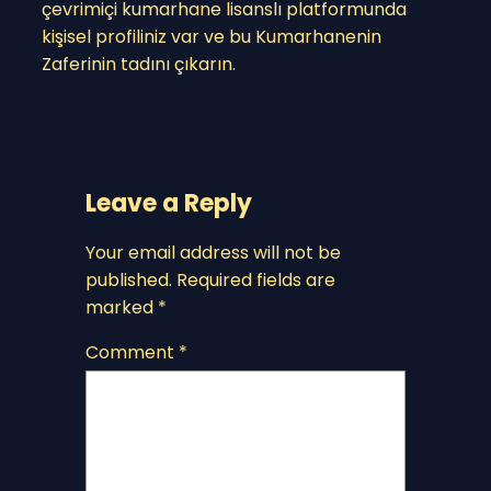
çevrimiçi kumarhane lisanslı platformunda
kişisel profiliniz var ve bu Kumarhanenin
Zaferinin tadını çıkarın.
Leave a Reply
Your email address will not be
published.
Required fields are
marked
*
Comment
*