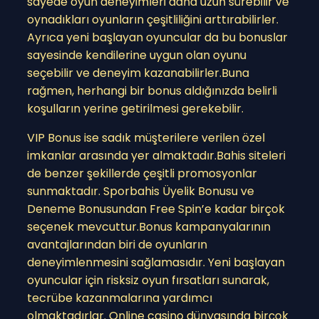
sayede oyun deneyimleri daha uzun sürebilir ve
oynadıkları oyunların çeşitliliğini arttırabilirler.
Ayrıca yeni başlayan oyuncular da bu bonuslar
sayesinde kendilerine uygun olan oyunu
seçebilir ve deneyim kazanabilirler.Buna
rağmen, herhangi bir bonus aldığınızda belirli
koşulların yerine getirilmesi gerekebilir.
VIP Bonus ise sadık müşterilere verilen özel
imkanlar arasında yer almaktadır.Bahis siteleri
de benzer şekillerde çeşitli promosyonlar
sunmaktadır. Sporbahis Üyelik Bonusu ve
Deneme Bonusundan Free Spin’e kadar birçok
seçenek mevcuttur.Bonus kampanyalarının
avantajlarından biri de oyunların
deneyimlenmesini sağlamasıdır. Yeni başlayan
oyuncular için risksiz oyun fırsatları sunarak,
tecrübe kazanmalarına yardımcı
olmaktadırlar. Online casino dünyasında birçok