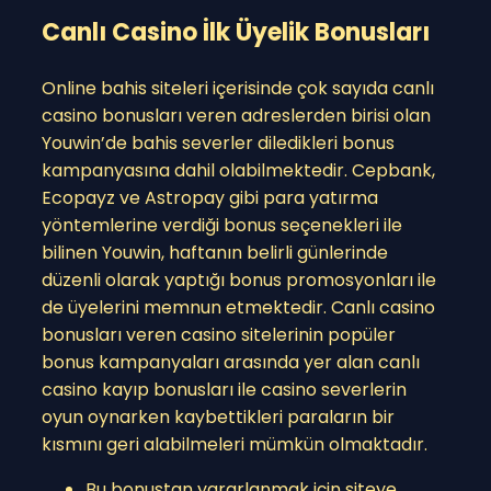
Canlı Casino İlk Üyelik Bonusları
Online bahis siteleri içerisinde çok sayıda canlı
casino bonusları veren adreslerden birisi olan
Youwin’de bahis severler diledikleri bonus
kampanyasına dahil olabilmektedir. Cepbank,
Ecopayz ve Astropay gibi para yatırma
yöntemlerine verdiği bonus seçenekleri ile
bilinen Youwin, haftanın belirli günlerinde
düzenli olarak yaptığı bonus promosyonları ile
de üyelerini memnun etmektedir. Canlı casino
bonusları veren casino sitelerinin popüler
bonus kampanyaları arasında yer alan canlı
casino kayıp bonusları ile casino severlerin
oyun oynarken kaybettikleri paraların bir
kısmını geri alabilmeleri mümkün olmaktadır.
Bu bonustan yararlanmak için siteye