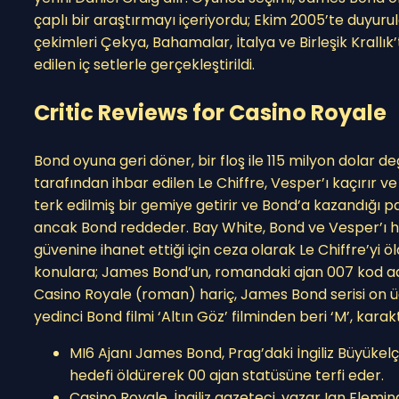
çaplı bir araştırmayı içeriyordu; Ekim 2005’te duyuru
çekimleri Çekya, Bahamalar, İtalya ve Birleşik Krallı
edilen iç setlerle gerçekleştirildi.
Critic Reviews for Casino Royale
Bond oyuna geri döner, bir floş ile 115 milyon dolar
tarafından ihbar edilen Le Chiffre, Vesper’ı kaçırır v
terk edilmiş bir gemiye getirir ve Bond’a kazandığı p
ancak Bond reddeder. Bay White, Bond ve Vesper’ı h
güvenine ihanet ettiği için ceza olarak Le Chiffre’yi öld
konulara; James Bond’un, romandaki ajan 007 kod adı
Casino Royale (roman) hariç, James Bond serisi on üç
yedinci Bond filmi ‘Altın Göz’ filminden beri ‘M’, karak
MI6 Ajanı James Bond, Prag’daki İngiliz Büyükelçil
hedefi öldürerek 00 ajan statüsüne terfi eder.
Casino Royale, İngiliz gazeteci, yazar Ian Flem