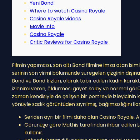
Yeni Bond
Where to watch Casino Royale
Casino Royale videos
Movie Info
Casino Royale
Critic Reviews for Casino Royale
Filmin yapımcısı, son altı Bond filmine imza atan isim
serinin son yirmi bölümünde süregelen çizginin dışına
Bond ve Bond kızları, olarak tabir edilen kadın karakt
izlenimi veren, öldürmesi gayet kolay ve normal gör
zaman kendisiyle de çelişen bir portreyle izleyicinin ka
yönüyle sadık görüntüden sıyrılmış, bağımsızlığını il
Seriden ayrı bir filmi daha olan Casino Royale, 
Görünüşe göre Mathis tarafından ihbar edilen Le
kullanır.