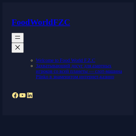
Skip
to
content
FoodWorldFZC
Welcome to Food World F.Z.C
Захватывающий досуг для азартных
игроков со всей планеты — слот-машина
Plinko в знаменитом интернет-казино
Facebook
YouTube
LinkedIn