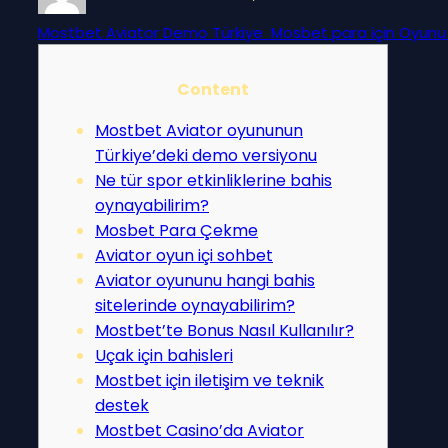
Mostbet Aviator Demo Türkiye ️ Mosbet para için Oyunu n
Content
Mostbet Aviator oyununun
Türkiye’deki demo versiyonu
Ne tür spor etkinliklerine bahis
oynayabilirim?
Mosbet Para Çekme
Aviator oyun içi sohbet
Aviator oyununu hangi bahis
sitelerinde oynayabilirim?
Mostbet’te Bonus Nasıl Kullanılır?
Uçak için bahisleri
Mostbet için iletişim ve teknik
destek
Mostbet Casino’da Aviator