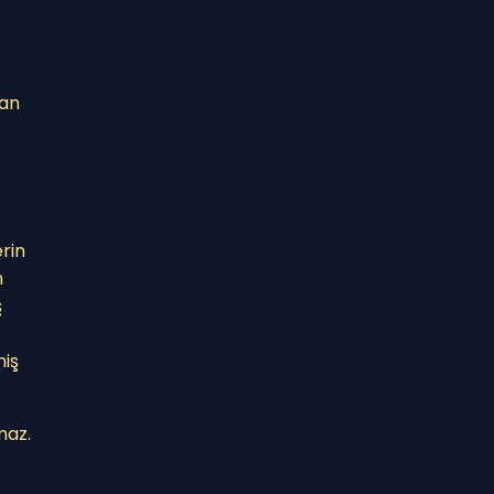
man
rin
n
ş
niş
maz.