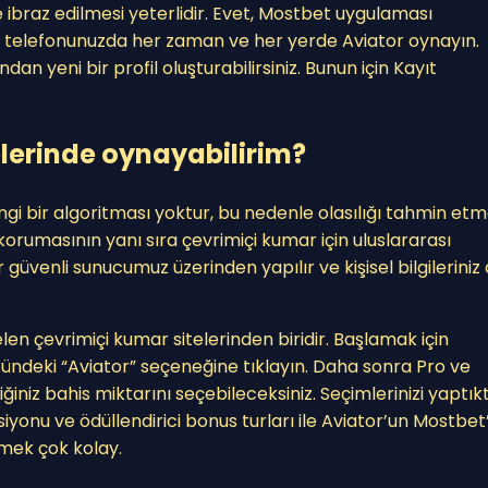
e ibraz edilmesi yeterlidir. Evet, Mostbet uygulaması
p telefonunuzda her zaman ve her yerde Aviator oynayın.
 yeni bir profil oluşturabilirsiniz. Bunun için Kayıt
lerinde oynayabilirim?
gi bir algoritması yoktur, bu nedenle olasılığı tahmin et
korumasının yanı sıra çevrimiçi kumar için uluslararası
üvenli sunucumuz üzerinden yapılır ve kişisel bilgileriniz 
en çevrimiçi kumar sitelerinden biridir. Başlamak için
ndeki “Aviator” seçeneğine tıklayın. Daha sonra Pro ve
iniz bahis miktarını seçebileceksiniz. Seçimlerinizi yaptık
yonu ve ödüllendirici bonus turları ile Aviator’un Mostbet
rmek çok kolay.