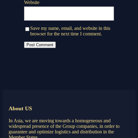
Website
Save my name, email, and website in this
browser for the next time I comment.
About US
In Asia, we are moving towards a homogeneous and
widespread presence of the Group companies, in order to
guarantee and optimize logistics and distribution in the
Member States.