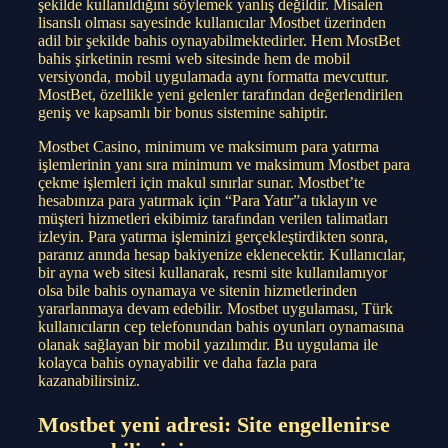
şekilde kullanıldığını söylemek yanlış değildir. Misalen
lisanslı olması sayesinde kullanıcılar Mostbet üzerinden
adil bir şekilde bahis oynayabilmektedirler. Hem MostBet
bahis şirketinin resmi web sitesinde hem de mobil
versiyonda, mobil uygulamada aynı formatta mevcuttur.
MostBet, özellikle yeni gelenler tarafından değerlendirilen
geniş ve kapsamlı bir bonus sistemine sahiptir.
Mostbet Casino, minimum ve maksimum para yatırma
işlemlerinin yanı sıra minimum ve maksimum Mostbet para
çekme işlemleri için makul sınırlar sunar. Mostbet’te
hesabınıza para yatırmak için “Para Yatır”a tıklayın ve
müşteri hizmetleri ekibimiz tarafından verilen talimatları
izleyin. Para yatırma işleminizi gerçekleştirdikten sonra,
paranız anında hesap bakiyenize eklenecektir. Kullanıcılar,
bir ayna web sitesi kullanarak, resmi site kullanılamıyor
olsa bile bahis oynamaya ve sitenin hizmetlerinden
yararlanmaya devam edebilir. Mostbet uygulaması, Türk
kullanıcıların cep telefonundan bahis oyunları oynamasına
olanak sağlayan bir mobil yazılımdır. Bu uygulama ile
kolayca bahis oynayabilir ve daha fazla para
kazanabilirsiniz.
Mostbet yeni adresi: Site engellenirse