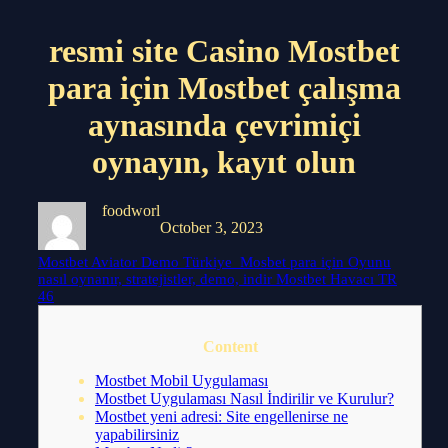
resmi site Casino Mostbet
para için Mostbet çalışma
aynasında çevrimiçi
oynayın, kayıt olun
foodworl
October 3, 2023
Mostbet Aviator Demo Türkiye ️ Mosbet para için Oyunu
nasıl oynanır, stratejistler, demo, indir Mostbet Havacı TR
46
Content
Mostbet Mobil Uygulaması
Mostbet Uygulaması Nasıl İndirilir ve Kurulur?
Mostbet yeni adresi: Site engellenirse ne
yapabilirsiniz