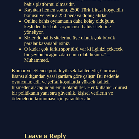
bahis platformu olmasıdır.
Kayıttan hemen sonra, 2500 Türk Lirası hoşgeldin
bonusu ve ayrıca 250 bedava dönüş alırlar.
Online bahis oynamanın daha kolay olduğunu
keşfeden her bahis oyuncusu bahis sitelerine
yöneliyor.
Sizler de bahis sitelerine üye olarak çok büyük
paralar kazanabilirsiniz.
O kadar çok farklı spor türü var ki ilginizi çekecek
bir şey bulacağınızdan emin olabilirsiniz.” –
Muhammed.
Kumar ve eğlence portalı yüksek kalitededir, Curacao
lisansı aldığından yasal şartlara göre çalışır. Bu nedenle
oyuncular, adil ve şeffaf koşullarda yüksek kaliteli
hizmetler alacağından emin olabilirler. Her kullanıcı, dürüst
bir politikanın yanı sıra güvenlik, kişisel verilerin ve
ödemelerin korunması için garantiler alır.
Leave a Reply