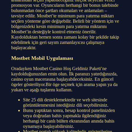
promosyon var. Oyuncuların herhangi bir bonus talebinde
bulunmadan önce şartları okumaları ve anlamaları –
tavsiye edilir. Mostbet’te minimum para yatırma miktarı
seçilen yönteme göre değişebilir. Belirli bir yöntem için ve
bölgenizdeki kesin minimum para yatırma miktarını
Mostbet’in desteğiyle kontrol etmeniz önerilir.
Kaydolduktan hemen sonra zamanı kolay bir şekilde takip
edebilmek için geri sayım zamanlayıcısı çalışmaya
başlayacaktır.
Mostbet Mobil Uygulaması
Oradayken Mostbet Casino Hoş Geldiniz Paketi’ne
kaydolduğunuzdan emin olun. İlk paranızı yatırdığınızda,
casino oyun macerasına başlayabileceksiniz. En güncel
ögeler gösteriliyor.Bir öge seçmek için arama yapın ya da
yukarı ve aşağı tuşlarını kullanın.
Site 25 dili desteklemektedir ve web sitesinde
görüntülenmesini istediğiniz dili seçebilirsiniz.
Bunu yaptıktan sonra, hesap kontrol panelinizden
veya doğrudan bahis yapmakla ilgilendiğiniz
herhangi bir canlı bülten ekranından anında bahis
oynamaya başlayabilirsiniz.
Mostbet portalı yüksek kalitededir, müşterilerine