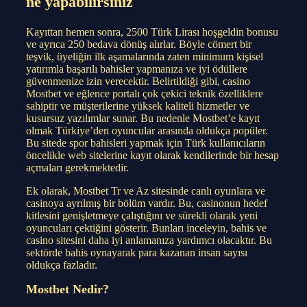
ne yapabilirsiniz
Kayıttan hemen sonra, 2500 Türk Lirası hoşgeldin bonusu
ve ayrıca 250 bedava dönüş alırlar. Böyle cömert bir
teşvik, üyeliğin ilk aşamalarında zaten minimum kişisel
yatırımla başarılı bahisler yapmanıza ve iyi ödüllere
güvenmenize izin verecektir. Belirtildiği gibi, casino
Mostbet ve eğlence portalı çok çekici teknik özelliklere
sahiptir ve müşterilerine yüksek kaliteli hizmetler ve
kusursuz yazılımlar sunar. Bu nedenle Mostbet’e kayıt
olmak Türkiye’den oyuncular arasında oldukça popüler.
Bu sitede spor bahisleri yapmak için Türk kullanıcıların
öncelikle web sitelerine kayıt olarak kendilerinde bir hesap
açmaları gerekmektedir.
Ek olarak, Mostbet Tr ve Az sitesinde canlı oyunlara ve
casinoya ayrılmış bir bölüm vardır. Bu, casinonun hedef
kitlesini genişletmeye çalıştığını ve sürekli olarak yeni
oyuncuları çektiğini gösterir. Bunları inceleyin, bahis ve
casino sitesini daha iyi anlamanıza yardımcı olacaktır. Bu
sektörde bahis oynayarak para kazanan insan sayısı
oldukça fazladır.
Mostbet Nedir?