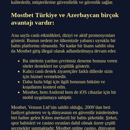
kalitededir, müşterilerine güvenilirlik ve güvenlik sağlar.
Mostbet Türkiye ve Azerbaycan birçok
avantajı vardır:
Ana sayfa canlı etkinlikleri, diziyi ve aktif promosyonları
gösterir. Bunun nedeni ise ülkemizde yabancı uyruklu bir
bahis platformu olmasıdır. Ne kadar bir lisans sahibi olsa
da Mostbet giriş illegal olarak adlandırılmaya devam eder.
Bu sitelerin yardım çevrimsiz deneme bonusu veren
siteler destekleri ise çeşitlilik gösterir.
Kalıcı canlı destek ziyaretçiler farklı dillerde sizin
için hizmet vermektedir.
Daha fazla bilgi için ilgili bonusun hüküm ve
koşullarını kontrol edin.
Mostbet, hem Android hem de iOS cihazlar için bir
mobil uygulamaya sahiptir.
Mostbet, Venson Ltd’nin sahibi olduğu, 2009’dan beri
faaliyet gösteren ve iş dünyasının en güvenilir isimlerinden
biri haline gelen Kıbrıs merkezli bir bahis şirketidir. Şirket,
spor bahisleri ve casino oyunları dahil olmak üzere çeşitli
seçenekler sunmaktadır. Mostbet online casino, dünyanın