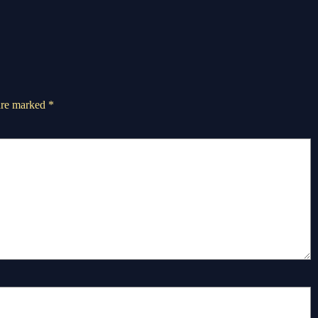
 are marked
*