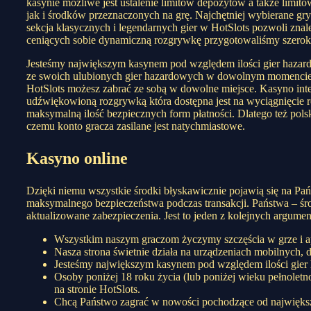
kasynie możliwe jest ustalenie limitów depozytów a także limit
jak i środków przeznaczonych na grę. Najchętniej wybierane gr
sekcja klasycznych i legendarnych gier w HotSlots pozwoli znale
ceniących sobie dynamiczną rozgrywkę przygotowaliśmy szeroką 
Jesteśmy największym kasynem pod względem ilości gier hazard
ze swoich ulubionych gier hazardowych w dowolnym momencie. N
HotSlots możesz zabrać ze sobą w dowolne miejsce. Kasyno inte
udźwiękowioną rozgrywką która dostępna jest na wyciągnięcie r
maksymalną ilość bezpiecznych form płatności. Dlatego też pols
czemu konto gracza zasilane jest natychmiastowe.
Kasyno online
Dzięki niemu wszystkie środki błyskawicznie pojawią się na Pań
maksymalnego bezpieczeństwa podczas transakcji. Państwa – śro
aktualizowane zabezpieczenia. Jest to jeden z kolejnych argume
Wszystkim naszym graczom życzymy szczęścia w grze i ap
Nasza strona świetnie działa na urządzeniach mobilnych, 
Jesteśmy największym kasynem pod względem ilości gie
Osoby poniżej 18 roku życia (lub poniżej wieku pełnoletn
na stronie HotSlots.
Chcą Państwo zagrać w nowości pochodzące od najwięks