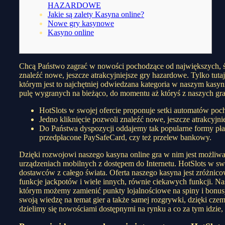
HAZARDOWE
Jakie są zalety Kasyna online?
Nowe gry kasynowe
Kasyno online
Chcą Państwo zagrać w nowości pochodzące od największych, ś
znaleźć nowe, jeszcze atrakcyjniejsze gry hazardowe. Tylko tu
którym jest to najchętniej odwiedzana kategoria w naszym kasy
pulę wygranych na bieżąco, do momentu aż któryś z naszych gra
HotSlots w swojej ofercie proponuje setki automatów po
Jedno kliknięcie pozwoli znaleźć nowe, jeszcze atrakcyjni
Do Państwa dyspozycji oddajemy tak popularne formy płatno
przedpłacone PaySafeCard, czy też przelew bankowy.
Dzięki rozwojowi naszego kasyna online gra w nim jest możliwa
urządzeniach mobilnych z dostępem do Internetu. HotSlots w s
dostawców z całego świata. Oferta naszego kasyna jest zróżni
funkcje jackpotów i wiele innych, równie ciekawych funkcji. Na
którym możemy zamienić punkty lojalnościowe na spiny i bonusy.
swoją wiedzę na temat gier a także samej rozgrywki, dzięki cz
dzielimy się nowościami dostępnymi na rynku a co za tym idzie,