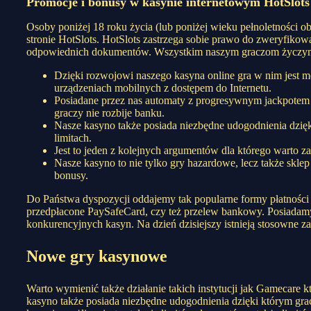
Promocje i bonusy w kasynie internetowym HotSlots
Osoby poniżej 18 roku życia (lub poniżej wieku pełnoletności o
stronie HotSlots. HotSlots zastrzega sobie prawo do zweryfikow
odpowiednich dokumentów. Wszystkim naszym graczom życzymy s
Dzięki rozwojowi naszego kasyna online gra w nim jest m
urządzeniach mobilnych z dostępem do Internetu.
Posiadane przez nas automaty z progresywnym jackpotem 
graczy nie rozbije banku.
Nasze kasyno także posiada niezbędne udogodnienia dzię
limitach.
Jest to jeden z kolejnych argumentów dla którego warto za
Nasze kasyno to nie tylko gry hazardowe, lecz także skl
bonusy.
Do Państwa dyspozycji oddajemy tak popularne formy płatności ja
przedpłacone PaySafeCard, czy też przelew bankowy. Posiadamy
konkurencyjnych kasyn. Na dzień dzisiejszy istnieją stosowne z
Nowe gry kasynowe
Warto wymienić także działanie takich instytucji jak Gamecare
kasyno także posiada niezbędne udogodnienia dzięki którym gr