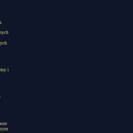
a.
nnych
zych
iny i
.
asze
szym