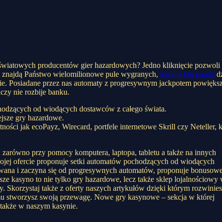
wiatowych producentów gier hazardowych? Jedno kliknięcie pozwoli
taj znajdą Państwo wielomilionowe pule wygranych,
kasyna big panda
dz
nie. Posiadane przez nas automaty z progresywnym jackpotem powiększ
czy nie rozbije banku.
chodzących od wiodących dostawców z całego świata.
ejsze gry hazardowe.
ści jak ecoPayz, Wirecard, portfele internetowe Skrill czy Neteller, k
 zarówno przy pomocy komputera, laptopa, tabletu a także na innych
wojej ofercie proponuje setki automatów pochodzących od wiodących
cowana i zaczyna się od progresywnych automatów, proponuje bonusow
sze kasyno to nie tylko gry hazardowe, lecz także sklep lojalnościowy
 Skorzystaj także z oferty naszych artykułów dzięki którym rozwinie
emu stworzysz swoją przewagę. Nowe gry kasynowe – sekcja w której
 także w naszym kasynie.