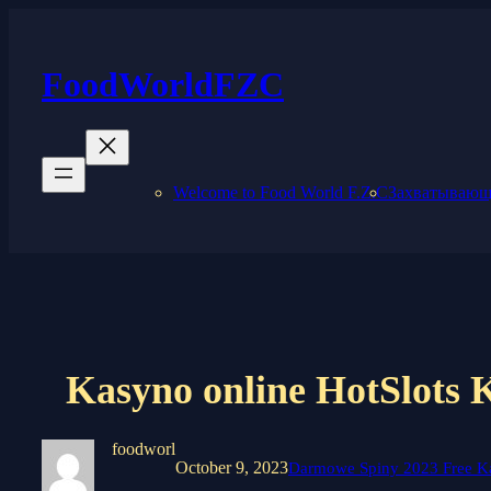
Skip
to
content
FoodWorldFZC
Welcome to Food World F.Z.C
Захватывающи
Kasyno online HotSlots 
foodworl
October 9, 2023
Darmowe Spiny 2023 Free Ka