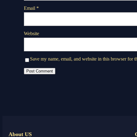
Email
*
Website
Save my name, email, and website in this browser for t
About US