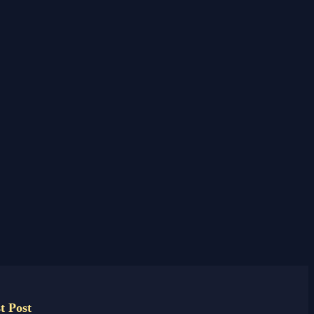
t Post