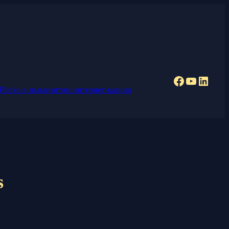
Facebook
YouTub
Linke
Plinko в знаменитом интернет-казино
s