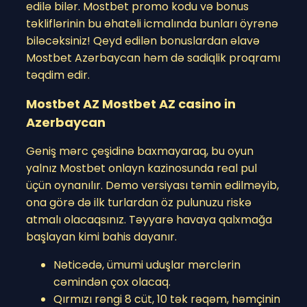
edilə bilər. Mostbet promo kodu və bonus
təkliflərinin bu əhatəli icmalında bunları öyrənə
biləcəksiniz! Qeyd edilən bonuslardan əlavə
Mostbet Azərbaycan həm də sadiqlik proqramı
təqdim edir.
Mostbet AZ Mostbet AZ casino in
Azerbaycan
Geniş mərc çeşidinə baxmayaraq, bu oyun
yalnız Mostbet onlayn kazinosunda real pul
üçün oynanılır. Demo versiyası təmin edilməyib,
ona görə də ilk turlardan öz pulunuzu riskə
atmalı olacaqsınız. Təyyarə havaya qalxmağa
başlayan kimi bahis dayanır.
Nəticədə, ümumi uduşlar mərclərin
cəmindən çox olacaq.
Qırmızı rəngi 8 cüt, 10 tək rəqəm, həmçinin