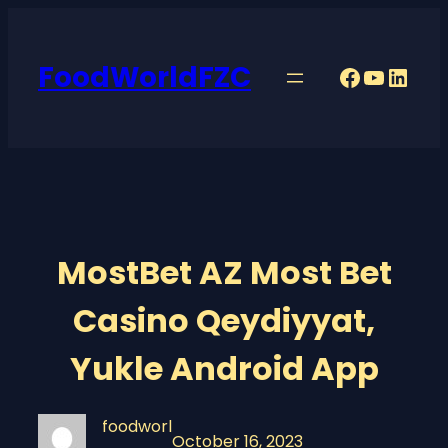
Skip
to
FoodWorldFZC
content
Faceboo
YouTu
Linke
MostBet AZ Most Bet
Casino Qeydiyyat,
Yukle Android App
foodworl
October 16, 2023