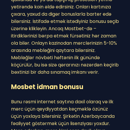
yetirəndə koin əldə edirsiniz. Onları kartınıza
çıxara, yaxud da digər bonuslarla barter edə
bilərsiniz. İstifadə etmək istədiyiniz bonusu seçib
üzərinə klikləyin. Ancaq Mostbet-də –
itirdiklərinizi bərpa etmək fürsətiniz hər zaman
ola bilər. Onlayn kazinodan mərclərinizin 5-10%
arasında məbləğini qaytara bilərsiniz.
Məbləğlər növbəti həftənin ilk günündə
köçürülür, bu isə sizə qərarınızı nəzərdən keçirib
bəxtinizi bir daha sınamaq imkanı verir.
Mosbet idman bonusu
Bunu rəsmi internet saytına daxil olaraq və ilk
mərc üçün qeydiyyatdan keçməklə özünüz
üçün yoxlaya bilərsiniz. Şirkətin Azerbaycanda
fəaliyyət göstərmək üçün lisenziyası yoxdur.