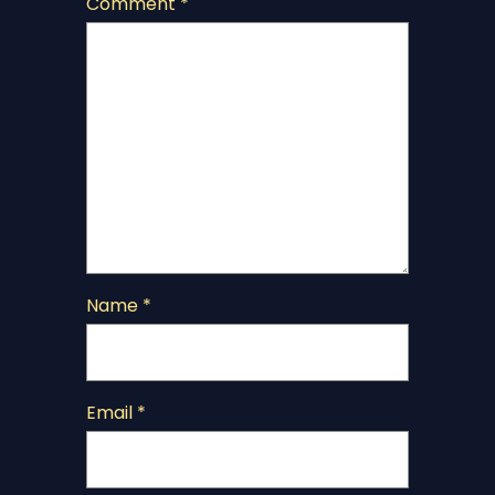
Comment
*
Name
*
Email
*