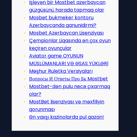
İşləyən bir Mostbet azerbaycan
güzgüsünü harada tapmaq olar
Mosbet bukmeker kontoru
Azerbaycanda qanunidirmi?
Mosbet Azerbaycan Lisenziyası
Çempionlar Liqasında ən çox oyun
keçirən oyunçular
Aviator game OYUNUN
MÜSLÜMANLARI VƏ ƏSAS YÜKLƏRİ
Məşhur Ruletka Versiyaları
Вопросы И Ответы Про Бк Mostbet
Mostbet-dən pulu necə çıxarmaq
olar?
MostBet lisenziyası və məxfiliyin
qorunması
Ən yaxşı kazinolarda pul qazan!