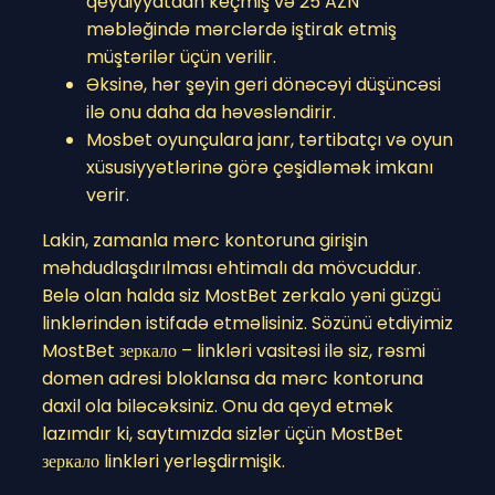
qeydiyyatdan keçmiş və 25 AZN
məbləğində mərclərdə iştirak etmiş
müştərilər üçün verilir.
Əksinə, hər şeyin geri dönəcəyi düşüncəsi
ilə onu daha da həvəsləndirir.
Mosbet oyunçulara janr, tərtibatçı və oyun
xüsusiyyətlərinə görə çeşidləmək imkanı
verir.
Lakin, zamanla mərc kontoruna girişin
məhdudlaşdırılması ehtimalı da mövcuddur.
Belə olan halda siz MostBet zerkalo yəni güzgü
linklərindən istifadə etməlisiniz. Sözünü etdiyimiz
MostBet зеркало – linkləri vasitəsi ilə siz, rəsmi
domen adresi bloklansa da mərc kontoruna
daxil ola biləcəksiniz. Onu da qeyd etmək
lazımdır ki, saytımızda sizlər üçün MostBet
зеркало linkləri yerləşdirmişik.