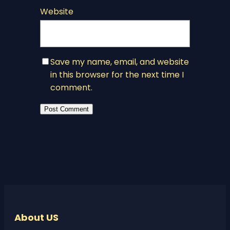
Website
Save my name, email, and website
in this browser for the next time I
comment.
About US