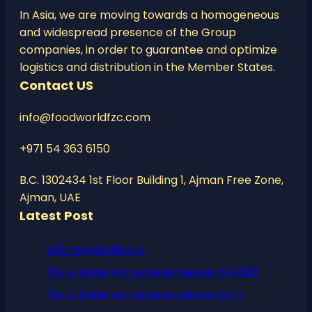
In Asia, we are moving towards a homogeneous
and widespread presence of the Group
companies, in order to guarantee and optimize
logistics and distribution in the Member States.
Contact US
info@foodworldfzc.com
+971 54 363 6150
B.C. 1302434 1st Floor Building 1, Ajman Free Zone,
Ajman, UAE
Latest Post
a16z generative ai
Віза в Китай для українців повний гід 2026
Віза в Китай для українців повний гід по