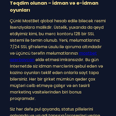
Təqdim olunan – İdman və e-İdman
oyunları
Çünki MostBet qlobal hesab edilə biləcək rəsmi
lisenziyalara malikdir. Üstəlik, yuxarıda da qeyd
etdiyimiz kimi, bu mərc kontoru 128 bir SSL
sistemi ilə təmin olunub. Yəni, məlumatlarınız
7/24 SSL şifrələmə üsulu ilə qoruma altındadır
və üçüncü tərəfin məlumatlarınızı
mostbet
azerbaycan
əldə etməsi imkansızdır. Bu gün
İnternetdə siz idman mərclərini qəbul edən və
kazino oyunları təklif edən onlarla sayt tapa
bilərsiniz. Hər bir şirkət mümkün qədər çox
müştəri cəlb etməyə çalışır və ən təsirli
marketinq vasitələrindən biri bonus
proqramıdır.
Siz hər dəfə pul qoyanda, status pillələrini
qalxanda və ya adi tapşırıq/prosesləri yerinə