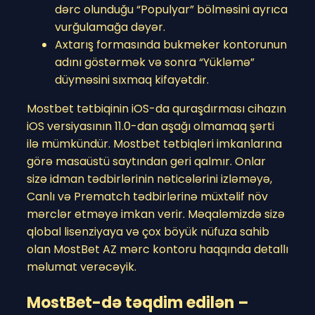
dərc olunduğu “Populyar” bölməsini ayrıca
vurğulamağa dəyər.
Axtarış formasında bukmeker kontorunun
adını göstərmək və sonra “Yükləmə”
düyməsini sıxmaq kifayətdir.
Mostbet tətbiqinin iOS-da quraşdırması cihazın
iOS versiyasının 11.0-dan aşağı olmamaq şərti
ilə mümkündür. Mostbet tətbiqləri imkanlarına
görə masaüstü saytından geri qalmır. Onlar
sizə idman tədbirlərinin nəticələrini izləməyə,
Canlı və Prematch tədbirlərinə müxtəlif növ
mərclər etməyə imkan verir. Məqaləmizdə sizə
qlobal lisenziyaya və çox böyük nüfuza sahib
olan MostBet AZ mərc kontoru haqqında detallı
məlumat verəcəyik.
MostBet-də təqdim edilən –