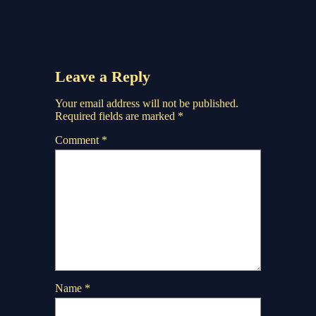
Leave a Reply
Your email address will not be published.
Required fields are marked
*
Comment
*
Name
*