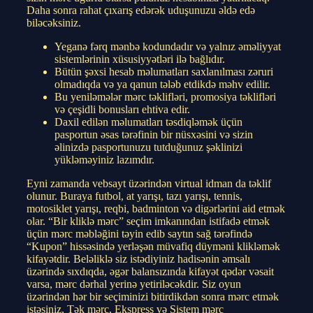
Daha sonra rahat çıxarış edərək uduşunuzu əldə edə
biləcəksiniz.
Yeganə fərq mənbə kodundadır və yalnız əməliyyat
sistemlərinin xüsusiyyətləri ilə bağlıdır.
Bütün şəxsi hesab məlumatları saxlanılması zəruri
olmadıqda və ya qanun tələb etdikdə məhv edilir.
Bu yeniləmələr mərc təklifləri, promosiya təklifləri
və çeşidli bonusları ehtiva edir.
Daxil edilən məlumatları təsdiqləmək üçün
pasportun əsas tərəfinin bir nüsxəsini və sizin
əlinizdə pasportunuzu tutduğunuz şəklinizi
yükləməyiniz lazımdır.
Eyni zamanda vebsayt üzərindən virtual idman da təklif
olunur. Buraya futbol, at yarışı, tazı yarışı, tennis,
motosiklet yarışı, reqbi, badminton və digərlərini aid etmək
olar. “Bir kliklə mərc” seçim imkanından istifadə etmək
üçün mərc məbləğini təyin edib saytın sağ tərəfində
“Kupon” hissəsində yerləşən müvafiq düyməni klikləmək
kifayətdir. Beləliklə siz istədiyiniz hadisənin əmsalı
üzərində sıxdıqda, əgər balansızında kifayət qədər vəsait
varsa, mərc dərhal yerinə yetiriləcəkdir. Siz oyun
üzərindən hər bir seçiminizi bitirdikdən sonra mərc etmək
istəsiniz, Tək mərc, Ekspress və Sistem mərc