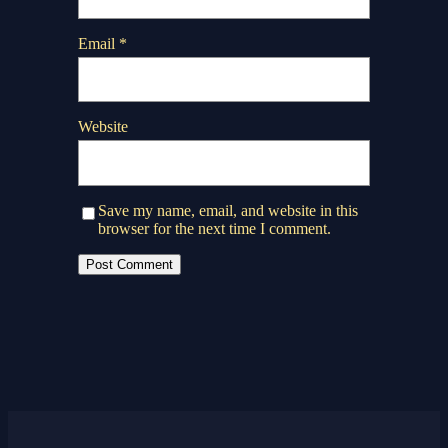
Email
*
Website
Save my name, email, and website in this
browser for the next time I comment.