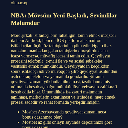
olunacaq.
NBA: Mövsüm Yeni Başladı, Sevimlilər
Məlumdur
Mərc şirkəti istifadəçilərin rahatlığını təmin etmək məqsədi
ilə həm Android, həm də İOS platformalı smartfon
istifadəçiləri üçün öz tətbiqlərini təqdim edir. Əgər cihaz
naməlum mənbədən gələn tətbiqlərin quraşdırılmasına
icazə verməzsə, müvafiq icazəni təmin edin. Qeydiyyat
prosesini telefonla, e-mail ilə və ya sosial şəbəkələr
vasitəsilə etmək mümkündür. Qeydiyyatdan keçdikdən
sonra istifadəçi adı və müvəqqəti şifrə qeydiyyat üsulundan
asılı olaraq telefon və ya mail ilə göndərilir. Şifrənin
qeydiyyat zamanı yüklənilə bilməməsi, təsdiqlənməmiş
nömrə ilə hesab açmağın mümkünlüyü vebsaytın zəif tərəfi
hesab edilə bilər. Ümumilikdə isə zəruri məlumatın
tapılması, marketlərin axtarılması və istifadəsi, mərc etmək
prosesi sadədir və rahat formada yerləşdirilmişdir.
Mostbet Azerbaycanda qeydiyyat zamanı necə
bonus qazanmaq olar?
Mostbet az giris onlayn saytında depozitinizə görə
bonus qazanın!