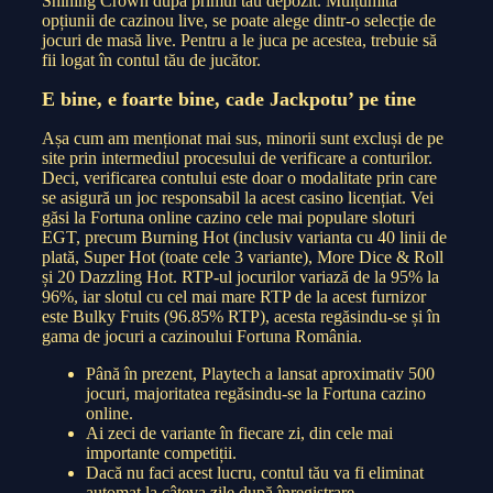
Shining Crown după primul tău depozit. Mulțumită
opțiunii de cazinou live, se poate alege dintr-o selecție de
jocuri de masă live. Pentru a le juca pe acestea, trebuie să
fii logat în contul tău de jucător.
E bine, e foarte bine, cade Jackpotu’ pe tine
Așa cum am menționat mai sus, minorii sunt excluși de pe
site prin intermediul procesului de verificare a conturilor.
Deci, verificarea contului este doar o modalitate prin care
se asigură un joc responsabil la acest casino licențiat. Vei
găsi la Fortuna online cazino cele mai populare sloturi
EGT, precum Burning Hot (inclusiv varianta cu 40 linii de
plată, Super Hot (toate cele 3 variante), More Dice & Roll
și 20 Dazzling Hot. RTP-ul jocurilor variază de la 95% la
96%, iar slotul cu cel mai mare RTP de la acest furnizor
este Bulky Fruits (96.85% RTP), acesta regăsindu-se și în
gama de jocuri a cazinoului Fortuna România.
Până în prezent, Playtech a lansat aproximativ 500
jocuri, majoritatea regăsindu-se la Fortuna cazino
online.
Ai zeci de variante în fiecare zi, din cele mai
importante competiții.
Dacă nu faci acest lucru, contul tău va fi eliminat
automat la câteva zile după înregistrare.