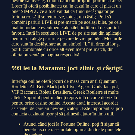
nevoie să investești mulți bani din propriul portofel. Lucky
Loser îți oferă posibilitatea ca, în cazul în care ai plasat un
bilet SIMPLU ce a fost validat ca fiind necâștigător pe
fortuna.ro, să ți se returneze, totuși, un câștig. Poți să
combini pariuri LIVE și pre-match pe același bilet, pe cele
mai importante evenimente ale zilei, indiferent de sportul
favorit. Intră în secțiunea LIVE de pe site sau din aplicație
pentru a-ți alege pariurile pe care le vrei pe bilet. Meciurile
care sunt în desfășurare au un simbol “L” în dreptul lor și
pot fi combinate cu orice alt eveniment pre-match, din
oferta prezentă pe pagina respectivă.
999 lei la Maraton: joci zilnic și câștigi!
Interfața online oferă jocuri de masă cum ar fi Quantum
Roulette, All Bets Blackjack Live, Age of Gods Jackpot,
VIP Baccarat, Roleta Brasiliera, Greek Roulerre și multe
altele. Suportul pentru clienți reprezintă o carte de vizită
pentru orice casino online. Acesta arată interesul acordat
asistenței de care au nevoie jucătorii. Este important să poți
contacta cazinoul ușor și să primești ajutor în timp util.
Atunci când joci la Fortuna Online, poți fi sigur că
beneficiezi de o securitate optimă din toate punctele
de vedere.