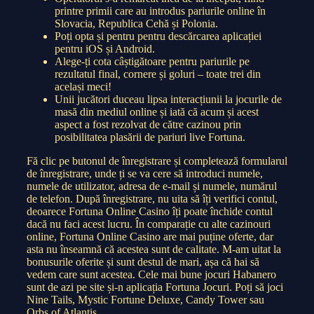
printre primii care au introdus pariurile online în
Slovacia, Republica Cehă și Polonia.
Poți opta și pentru pentru descărcarea aplicației
pentru iOS și Android.
Alege-ți cota câștigătoare pentru pariurile pe
rezultatul final, cornere și goluri – toate trei din
același meci!
Unii jucători duceau lipsa interacțiunii la jocurile de
masă din mediul online și iată că acum și acest
aspect a fost rezolvat de către cazinou prin
posibilitatea plasării de pariuri live Fortuna.
Fă clic pe butonul de înregistrare și completează formularul
de înregistrare, unde ți se va cere să introduci numele,
numele de utilizator, adresa de e-mail și numele, numărul
de telefon. După înregistrare, nu uita să îți verifici contul,
deoarece Fortuna Online Casino îți poate închide contul
dacă nu faci acest lucru. În comparație cu alte cazinouri
online, Fortuna Online Casino are mai puține oferte, dar
asta nu înseamnă că acestea sunt de calitate. M-am uitat la
bonusurile oferite și sunt destul de mari, așa că hai să
vedem care sunt acestea. Cele mai bune jocuri Habanero
sunt de azi pe site și-n aplicația Fortuna Jocuri. Poți să joci
Nine Tails, Mystic Fortune Deluxe, Candy Tower sau
Orbs of Atlantis.