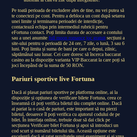
Pe toată perioada de excludere ales de tine, nu vei putea să
te conectezi pe cont. Pentru a debloca un cont după setarea
unei limite și terminarea perioadei de interdicție,
contactează echipa prin intermediul rubricii pentru
eFortuna contact. Poți limita durata de accesare a contului
sau a unei anumite
full moon romance joc gratuit
secțiuni a
site-ului pentru o perioadă de 24 ore, 7 zile, o lună, 3 sau 6
luni. Poți limita și suma de bani pe care o depui, zilnic,
săptămânal sau lunar. Cei care doresc să încerca baccarat
casino au la dispoziție varianta VIP Baccarat la care poți să
joci începând de la suma de 50 RON.
Pariuri sportive live Fortuna
Dacă ai plasat pariuri sportive pe platforma online, ai la
dispoziție și opțiunea de verificare bilete Fortuna, ceea ce
înseamnă că poți verifica biletul tău complet online. Dacă
ai pariat la o casă de pariuri, este important să nu pierzi
biletul, deoarece îl poți verifica cu ajutorul codului de pe
bilet. În interfața online, trebuie doar să dai click pe
secțiunea Verificare bilet Fortuna și apoi să introduci un
cod scurt și numărul biletului tău. Această opțiune este
excelentă dacă ai ratat rezultatele unui eveniment și ai vrea