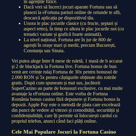
în agențiile fizice.
Dacă vrei să încerci jocuri aparate Fortuna sau să
plasezi la eFortuna pariuri online de oriunde te afli,
descarcă aplicația pe dispozitivul tău.
Unora le plac jocurile clasice (cu fructe, șeptari și
aspect retro), în timp ce altora le plac jocurile noi (cu
tematici variate și grafică foarte animată).
La nivel național, Fortuna are în jur de 800 de
agenții în orașe mari și medii, precum București,
Constanța sau Sinaia.
Vei putea alege între 8 mese de ruletă, 1 masă de b accarat
și 2 de blackjack la Fortuna live. Fortuna bonus de bun
venit are cerințe rulaj Fortuna de 30x pentru bonusul de
2.000 RON și 5x pentru câștigurile obținute din rotirile
gratis. După cum spuneam și mai sus, jucătorii
SuperCazino au parte de bonusuri exclusive, cu mai multe
avantaje la eFortuna online. Este vorba de Fortuna
România bonus casino fără depunere și Fortuna bonus la
depozit. Apple Pay este o metodă de plata care excelează
din punct de vedere al vitezei și comodității, securității și
confidențialității, care îți permite să înlocuiești cardul cu
propriul telefon, atunci când faci plăți online.
Cele Mai Populare Jocuri la Fortuna Casino