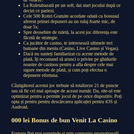
La Ruletabazată pe un soft, dai start jocului după ce
decizi ce pariezi.
Cele 500 Rotiri Gratuite acordate odată cu bonusul
aferent primei depuneri au un rulaj foarte mic, de
doar 5x.
Spre deosebire de ruletă, la acest joc diferența este
făcută de strategie.
Ca jucător de casino, te interesează ultimele trei
butoane din meniu (Casino, Live Casino și Vegas).
Dacă nu sunteți familiarizat cu aceste metode de
plată, îți recomand să arunci o privire pe ghidurile
noastre de cazinou pentru a afla despre cele mai
sigure metode de plată, și cum poți efectua o
depunere efortuna.
Câștigătorul acestui joc trebuie să totalizeze 21 de puncte
sau să fie cel mai aproape de aceast număr. Da, site-ul este
optimizat pentru a permite jocul de pe orice dispozitiv. Poți
opta și pentru pentru descărcarea aplicației pentru iOS și
Android.
000 lei Bonus de bun Venit La Casino
Fortuna Bet mai surprinde și prin campania promoțională