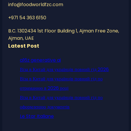
info@foodworldfzc.com
+971 54 363 6150
B.C. 1302434 1st Floor Building 1, Ajman Free Zone,
Ajman, UAE
Latest Post
a16z generative ai
Віза в Китай для українців повний гід 2026
Віза в Китай для українців повний гід по
отриманню в 2026 році
Віза в Китай для українців повний гід по
оформленню документів
Le Star Italiane