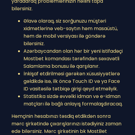
yaradaraq problemlərinizin həllini tapa
bilərsiniz.
Əlavə olaraq, siz sorğunuzu müştəri
xidmətlərinə veb-saytın həm masaüstü,
həm də mobil versiyası ilə göndərə
bilərsiniz.
Azərbaycandan olan hər bir yeni istifadəçi
Mostbet komandası tərəfindən səxavətli
Salamlama bonusu ilə qarşılanır.
İnkişaf etdirilməsi gərəkən xüsusiyyətlərə
gəldikdə isə, ilk öncə Touch ID və ya Face
ID vasitəsilə tətbiqə girişi qeyd etməliyik.
Statistika sizdə əvvəlki idman və e-idman
matçları ilə bağlı anlayış formalaşdıracaq.
Həmçinin hesabınızı təsdiq etdikdən sonra
mərc şirkətində çıxarışlarınızı istədiyiniz zaman
edə bilərsiniz. Mərc şirkətinin bk MostBet