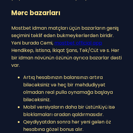
Mərc bazarları
Mostbet idman matçları üçün bazarların geniş
seçimini təklif edən bukmeykerlərdən biridir.
Yəni burada Cəmi,
mostbet official app
Hendikep, İstisna, İkiqat Şans, Tək/Cüt və s. Hər
bir idman növünün özünün ayrıca bazarlar dəsti
var.
Artıq hesabınızın balansınızı artıra
biləcəksiniz və heç bir məhdudiyyət
olmadan real pulla oynamağa başlaya
biləcəksiniz.
Mobil versiyaların daha bir üstünlüyü isə
bloklamaları aradan qaldırmasıdır.
Qeydiyyatdan sonra hər yeni gələn öz
hesabına gözəl bonus alır.