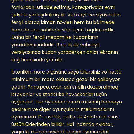
fonlardan istifadə edilmiş, kateqoriyalar eyni
şəkildə yerləşdirilmişdir. Vebsayt versiyasından
fərqli olaraq idman növləri həm bu bölmədə
həm də ana səhifədə sizin üçün təqdim edilir.
Daha bir fərqli məqam isə kuponların
yaradılmasındadır. Belə ki, siz vebsayt
versiyasında kupon yaradərkən onlar ekranın
sağ hissəsində yer alır.
İstənilən mərc ölçüsünü seçə bilərsiniz və hətta
minimum bir mərc olduqca gözəl bir qalibiyyət
gətirir. Prinsipcə, oyun adrenalin dozası almaq
istəyənlər və statistika həvəskarları üçün
uyğundur. Hər oyundan sonra müvafiq bölməyə
gedirəm və digər oyunçuların məlumatlarını
öyrənirəm. Dürüstlük, bəlkə də Aviatorun əsas
üstünlüklərindən biridir. Hal-hazırda Aviator,
yəqin ki, mənim sevimli onlayn oyunumdur.