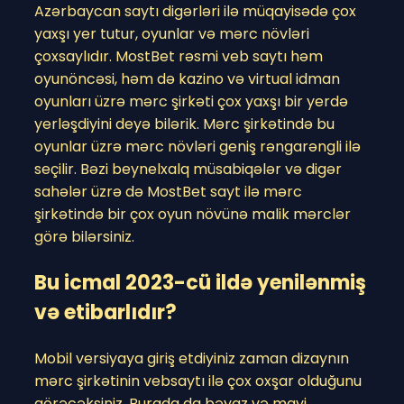
Azərbaycan saytı digərləri ilə müqayisədə çox
yaxşı yer tutur, oyunlar və mərc növləri
çoxsaylıdır. MostBet rəsmi veb saytı həm
oyunöncəsi, həm də kazino və virtual idman
oyunları üzrə mərc şirkəti çox yaxşı bir yerdə
yerləşdiyini deyə bilərik. Mərc şirkətində bu
oyunlar üzrə mərc növləri geniş rəngarəngli ilə
seçilir. Bəzi beynelxalq müsabiqələr və digər
sahələr üzrə də MostBet sayt ilə mərc
şirkətində bir çox oyun növünə malik mərclər
görə bilərsiniz.
Bu icmal 2023-cü ildə yenilənmiş
və etibarlıdır?
Mobil versiyaya giriş etdiyiniz zaman dizaynın
mərc şirkətinin vebsaytı ilə çox oxşar olduğunu
görəcəksiniz. Burada da bəyaz və mavi