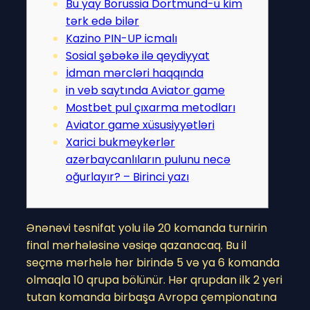
Bu yay Borussia Dortmund-u kim
tərk edə bilər
Kazino PIN-UP icmalı
Sosial şəbəkə ilə qeydiyyat
İdman mərcləri haqqında
in veb saytında Aviator game
Mostbet pul çıxarma metodları
Aviator game xüsusiyyətləri
Xarici bukmeykerlər
azərbaycanlıların pulunu necə
oğurlayır? – Birinci yazı
Ənənəvi təsnifat yolu ilə 20 komanda turnirin
final mərhələsinə vəsiqə qazanacaq. Bu il
seçmə mərhələ hər birində 5 və ya 6 komanda
olmaqla 10 qrupa bölünür. Hər qrupdan ilk 2 yeri
tutan komanda birbaşa Avropa çempionatına