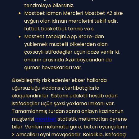
tənzimləyə bilərsiniz.
Mostbet İdman Mərcləri Mostbet AZ sizə
uyğun olan idman mərclərini təklif edir,
futbol, ​​basketbol, ​​tennis və s.
MostBet tətbiqini App Store-dan
yükləmək müxtəlif ölkələrdən olan
çoxsaylı istifadəçilər üçün icazə verilir ki,
onların arasında Azərbaycandan da
qumar həvəskarları var.
Əsəbiləşmiş risk edənlər əksər hallarda
uğursuzluğu vicdansız tərtibatçılarla
əlaqələndirirlər. Sistemi ədalətli hesab edən
istifadəçilər üçün şəxsi yoxlama imkanı var.
Tamamlanmış turdan sonra onlayn kazinonun
müştərisi
mostbet
statistik məlumatları öyrənə
bilər. Verilən məlumata görə, bütün oyunçuların
X əmsalları eyni mövqedədir. Beləliklə, istifadəçi