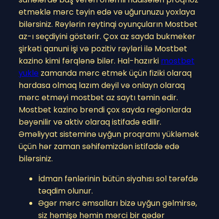
etməklə mərc təyin edə və uğurunuzu yoxlaya
bilərsiniz. Rəylərin reytinqi oyunçuların Mostbet
az-ı seçdiyini göstərir. Çox az sayda bukmeker
şirkəti qanuni işi və pozitiv rəyləri ilə Mostbet
kazino kimi fərqlənə bilər. Hal-hazırki
mostbet
yukle
zamanda mərc etmək üçün fiziki olaraq
hardasa olmaq lazım deyil və onlayn olaraq
mərc etməyi mostbet az saytı təmin edir.
Mostbet kazino brendi çox sayda regionlarda
bəyənilir və aktiv olaraq istifadə edilir.
Əməliyyat sisteminə uyğun proqramı yükləmək
üçün hər zaman səhifəmizdən istifadə edə
bilərsiniz.
İdman fənlərinin bütün siyahısı sol tərəfdə
təqdim olunur.
Əgər mərc əmsalları bizə uyğun gəlmirsə,
siz həmişə həmin mərci bir qədər