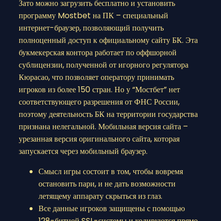
Зато можно загрузить бесплатно и установить
программу Mostbet на ПК – специальный
интернет-браузер, позволяющий получить
полноценный доступ к официальному сайту БК. Эта
букмекерская контора работает по оффшорной
сублицензии, полученной от игорного регулятора
Кюрасао, что позволяет оператору принимать
игроков из более 150 стран. Но у “Мостбет” нет
соответствующего разрешения от ФНС России,
поэтому деятельность БК на территории государства
признана нелегальной. Мобильная версия сайта –
урезанная версия оригинального сайта, которая
запускается через мобильный браузер.
Смысл игры состоит в том, чтобы вовремя
остановить пари, и не дать возможности
летящему аппарату скрыться из глаз.
Все данные игроков защищены с помощью
128-битной SSL-системы и кодируются прямо