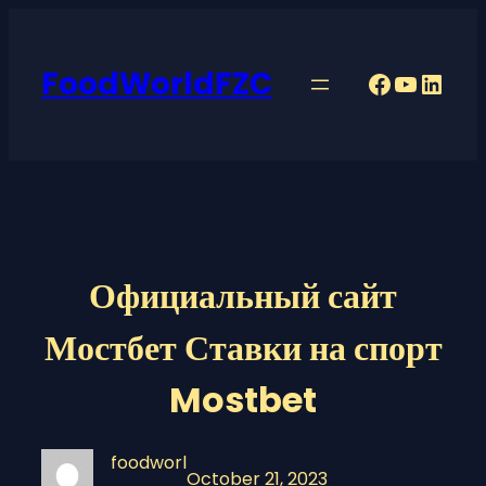
Skip
to
FoodWorldFZC
content
Faceboo
YouTu
Linke
Официальный сайт
Мостбет Ставки на спорт
Mostbet
foodworl
October 21, 2023