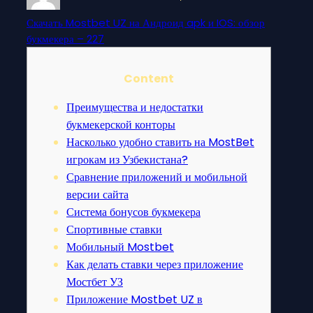
Скачать Mostbet UZ на Андроид apk и IOS: обзор
букмекера – 227
Content
Преимущества и недостатки
букмекерской конторы
Насколько удобно ставить на MostBet
игрокам из Узбекистана?
Сравнение приложений и мобильной
версии сайта
Система бонусов букмекера
Спортивные ставки
Мобильный Mostbet
Как делать ставки через приложение
Мостбет УЗ
Приложение Mostbet UZ в