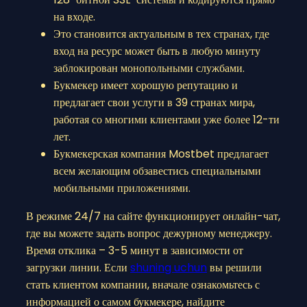
на входе.
Это становится актуальным в тех странах, где
вход на ресурс может быть в любую минуту
заблокирован монопольными службами.
Букмекер имеет хорошую репутацию и
предлагает свои услуги в 39 странах мира,
работая со многими клиентами уже более 12-ти
лет.
Букмекерская компания Mostbet предлагает
всем желающим обзавестись специальными
мобильными приложениями.
В режиме 24/7 на сайте функционирует онлайн-чат,
где вы можете задать вопрос дежурному менеджеру.
Время отклика – 3-5 минут в зависимости от
загрузки линии. Если
shuning uchun
вы решили
стать клиентом компании, вначале ознакомьтесь с
информацией о самом букмекере, найдите