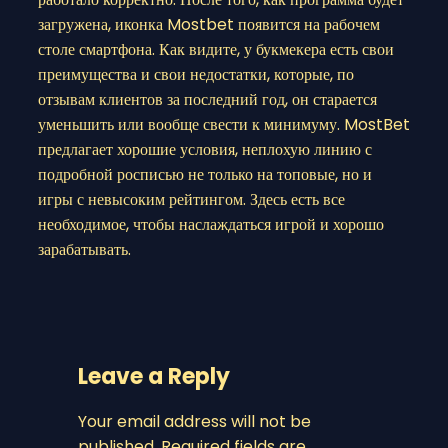
загружена, иконка Mostbet появится на рабочем
столе смартфона. Как видите, у букмекера есть свои
преимущества и свои недостатки, которые, по
отзывам клиентов за последний год, он старается
уменьшить или вообще свести к минимуму. MostBet
предлагает хорошие условия, неплохую линию с
подробной росписью не только на топовые, но и
игры с невысоким рейтингом. Здесь есть все
необходимое, чтобы наслаждаться игрой и хорошо
зарабатывать.
Leave a Reply
Your email address will not be
published.
Required fields are