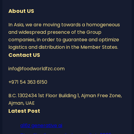
About US
In Asia, we are moving towards a homogeneous
and widespread presence of the Group
companies, in order to guarantee and optimize
logistics and distribution in the Member States.
Contact US
info@foodworldfzc.com
+971 54 363 6150
B.C. 1302434 1st Floor Building 1, Ajman Free Zone,
Ajman, UAE
Latest Post
a16z generative ai