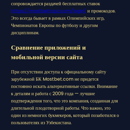
сопровождается раздачей бесплатных ставок
https://mostbettopz.com/login/
и промокодов.
Это всегда бывает в рамках Олимпийских игр,
Чемпионатов Европы по футболу и другим
дисциплинам.
Сравнение приложений и
мобильной версии сайта
При отсутствии доступа к официальному сайту
зарубежной БК Mostbet.com не придется
постоянно искать альтернативные ссылки. Внимание
к деталям и работа с 2009 года — лучшие
подтверждения того, что это компания, созданная для
длительной плодотворной работы. Что важно, это
один из немногих букмекеров, который позаботился о
пользователях из Узбекистана.