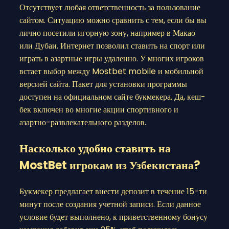
Отсутствует любая ответственность за пользование
сайтом. Ситуацию можно сравнить с тем, если бы вы
лично посетили игорную зону, например в Макао
или Дубаи. Интернет позволил ставить на спорт или
играть в азартные игры удаленно. У многих игроков
встает выбор между Mostbet mobile и мобильной
версией сайта. Пакет для установки программы
доступен на официальном сайте букмекера. Да, кеш-
бек включен во многие акции спортивного и
азартно-развлекательного разделов.
Насколько удобно ставить на
MostBet игрокам из Узбекистана?
Букмекер предлагает внести депозит в течение 15-ти
минут после создания учетной записи. Если данное
условие будет выполнено, к приветственному бонусу