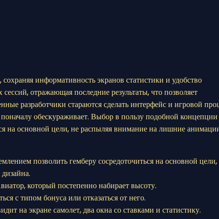
 сохраняя информативность экранов статистики и удобство
 сессий, отражающая последние результаты, что позволяет
енные разработчики стараются сделать интерфейс и игровой про
 поначалу обескураживает. Выбор в пользу подобной концепции
ся на основной цели, не распыляя внимание на лишние анимаци
млением позволить гемберу сосредоточиться на основной цели,
 дизайна.
виатор, который постепенно набирает высоту.
ся с типом бонуса или отказаться от него.
дит на экране самолет, два окна со ставками и статистику.