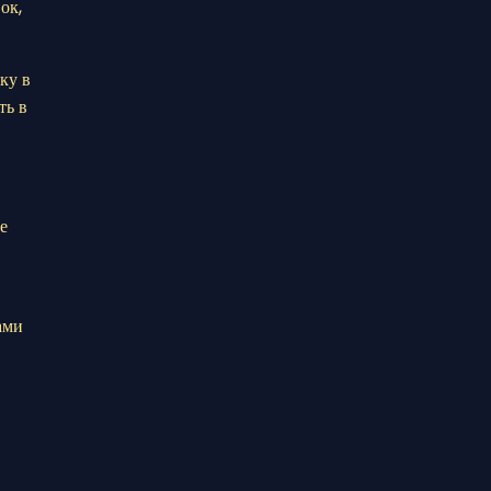
ок,
ку в
ть в
е
ами