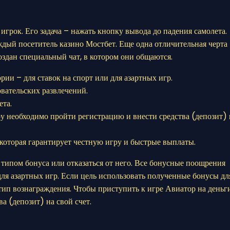
игрок. Его задача – нажать кнопку вывода до падения самолета.
ждый посетитель казино Мостбет. Еще одна отличительная черта
оздан специальный чат, в котором они общаются.
ии – для ставок на спорт или для азартных игр.
вательских развлечений.
ета.
ру необходимо пройти регистрацию и внести средства (депозит) 
которая гарантирует честную игру и быстрые выплаты.
типом бонуса или отказаться от него. Все бонусные поощрения
для азартных игр. Если цель использовать полученные бонусы дл
ип вознаграждения. Чтобы приступить к игре Авиатор на деньги
а (депозит) на свой счет.