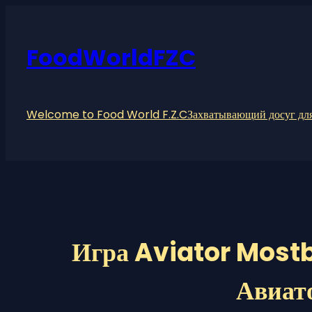
Skip
to
content
FoodWorldFZC
Welcome to Food World F.Z.C
Захватывающий досуг для
Игра Aviator Mostbe
Авиат