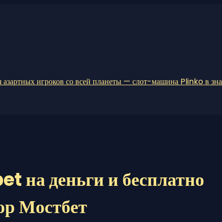
 азартных игроков со всей планеты — слот-машина Plinko в зн
t на деньги и бесплатно
ор Мостбет