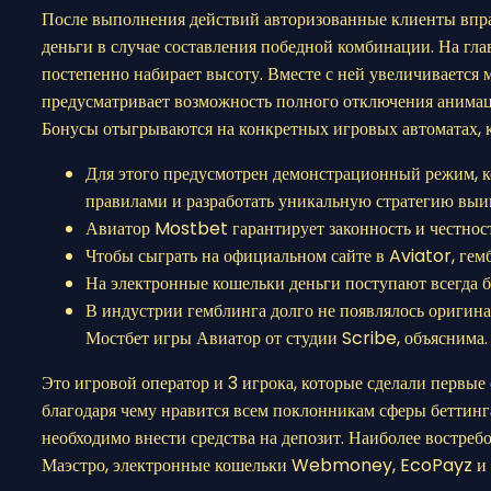
После выполнения действий авторизованные клиенты вправ
деньги в случае составления победной комбинации. На гл
постепенно набирает высоту. Вместе с ней увеличиваетс
предусматривает возможность полного отключения анимац
Бонусы отыгрываются на конкретных игровых автоматах, к
Для этого предусмотрен демонстрационный режим, ко
правилами и разработать уникальную стратегию выи
Авиатор Mostbet гарантирует законность и честност
Чтобы сыграть на официальном сайте в Aviator, гемб
На электронные кошельки деньги поступают всегда бы
В индустрии гемблинга долго не появлялось оригина
Мостбет игры Авиатор от студии Scribe, объяснима.
Это игровой оператор и 3 игрока, которые сделали первые
благодаря чему нравится всем поклонникам сферы беттинга
необходимо внести средства на депозит. Наиболее востре
Маэстро, электронные кошельки Webmoney, EcoPayz и р