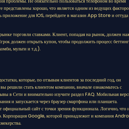
я проблемы. Не обязательно пользоваться телефоном во время
те представлены хорошо, что является одним из ведущих факторо
ь приложение для IOS, перейдите в магазин App Store и оттуда
рынке торговли ставками. Клиент, попадая на рынок, должен на
 Игрок должен открыть купон, чтобы продолжить процесс беттинг
омби, мульти и т.д.).
достатки, которые, по отзывам клиентов за последний год, он
вы решили стать клиентом компании, вначале ознакомьтесь с
ывы в Сети и внимательно изучите раздел FAQ. Мобильная верс
вания и запускается через браузер смартфона или планшета.
официальный сайт с точки зрения функционала. Логично, что 
о. Корпорация Google, которой принадлежит и компания Androi
кмекерства.