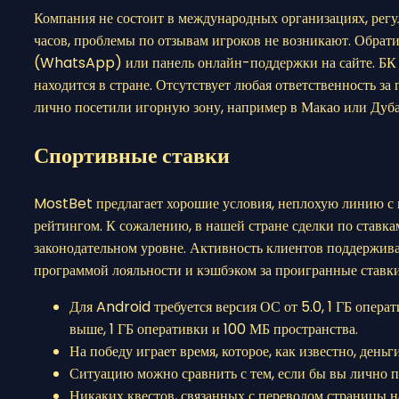
Компания не состоит в международных организациях, рег
часов, проблемы по отзывам игроков не возникают. Обрат
(WhatsApp) или панель онлайн-поддержки на сайте. БК M
находится в стране. Отсутствует любая ответственность за
лично посетили игорную зону, например в Макао или Дуба
Спортивные ставки
MostBet предлагает хорошие условия, неплохую линию с п
рейтингом. К сожалению, в нашей стране сделки по ставка
законодательном уровне. Активность клиентов поддержив
программой лояльности и кэшбэком за проигранные ставки
Для Android требуется версия ОС от 5.0, 1 ГБ операт
выше, 1 ГБ оперативки и 100 МБ пространства.
На победу играет время, которое, как известно, деньги
Ситуацию можно сравнить с тем, если бы вы лично п
Никаких квестов, связанных с переводом страницы н