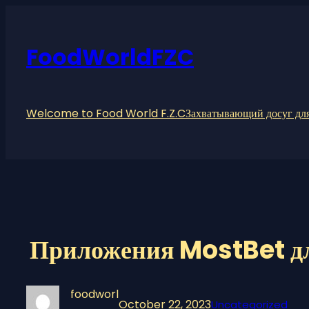
Skip
to
content
FoodWorldFZC
Welcome to Food World F.Z.C
Захватывающий досуг для
Приложения MostBet д
foodworl
October 22, 2023
Uncategorized