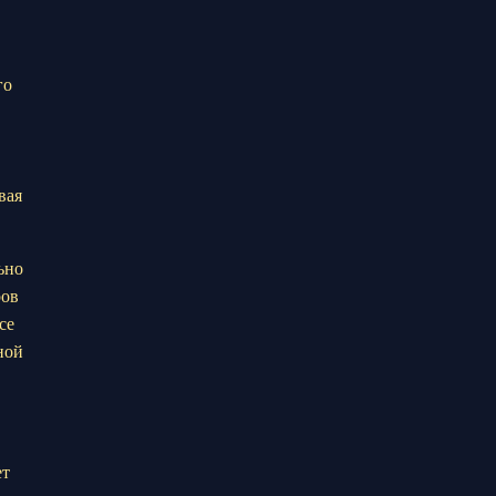
го
вая
ьно
ров
се
ной
ет