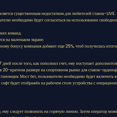
 является существенным недостатком для любителей ставок-LIVE.
ателю необходимо будет согласиться на использование свободно
ских команд.
ся на маленьком экране.
нному бонусу компания добавит еще 25%, чтоб получилась итого
7 дней после того, как пополнил счет, ему поступает дополнител
 в 20-кратном размере на спортивном рынке для ставок-ордина
становщик Мост бет, пользователю необходимо будет включить в
софт будет отображён на рабочем столе устройства с операцион
е, ему следует позвонить на горячую линию. Затем оператор мож