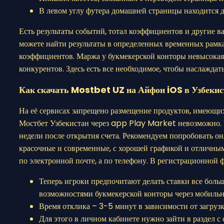
В левом углу футера домашней страницы находится д
Есть результаты событий, тотал коэффициентов и другие в
можете найти результаты в определенных временных рамка
коэффициентов. Маржа у букмекерской конторы невысокая,
конкурентов. Здесь есть все необходимое, чтобы наслаждат
Как скачать Mostbet UZ на Айфон iOS в Узбекис
На её сервисах запрещено размещение продуктов, имеющих
Мостбет Узбекистан через app Play Market невозможно. П
недели после открытия счета. Рекомендуем попробовать он
красочные и современные, с хорошей графикой и отличным
по электронной почте, а по телефону. В регистрационной 
Теперь игроки предпочитают делать ставки все больш
возможностями букмекерской конторы через мобильн
Время отклика – 3-5 минут в зависимости от загруз
Для этого в личном кабинете нужно зайти в раздел с