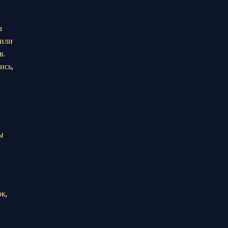
а
 или
в.
ись,
ы
к,