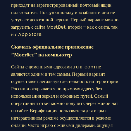
приходят на зарегистрированный почтовый ящик
пользователя. По функционалу и юзабилити оно не
уступает десктопной версии. Первый вариант можно
загрузить с сайта MostBet, второй – как с сайта, так
и с App Store.
Скачать официальное приложение
“Мостбет” на компьютер
Сайты с доменными адресами .ru и .com не
являются одним и тем самым. Первый вариант
осуществляет легальную деятельность на территории
России и открывается по прямому адресу без
использования зеркал и обходных путей. Самый
оперативный ответ можно получить через живой чат
на сайте. Верификация пользователя для игры в
интерактивном режиме осуществляется в режиме
онлайн. Часто играю с живыми дилерами, ощущая