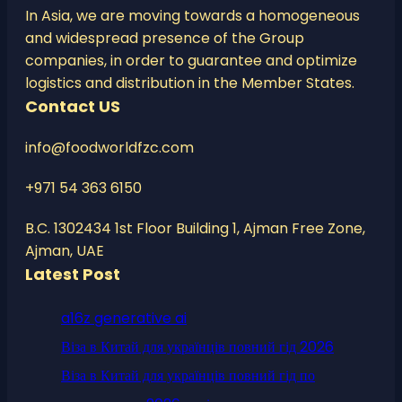
In Asia, we are moving towards a homogeneous
and widespread presence of the Group
companies, in order to guarantee and optimize
logistics and distribution in the Member States.
Contact US
info@foodworldfzc.com
+971 54 363 6150
B.C. 1302434 1st Floor Building 1, Ajman Free Zone,
Ajman, UAE
Latest Post
a16z generative ai
Віза в Китай для українців повний гід 2026
Віза в Китай для українців повний гід по