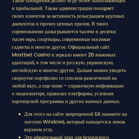
Такие поощрения делают игру более захватывающей
и прибыльной. Также администрация поощряет
своих клиентов за активность розыгрышем крупных
джекпотов и прочих ценных призов. В таких
соревнованиях разыгрываются тысячи и десятки
тысяч евро, спорткары, современные носимые
гаджеты и многое другое. Официальный сайт
Mostbet Casino и зеркало имеют 26 языковых
адаптаций, в том числе и русскую, украинскую,
английскую и многие другие. Дальше можно увидеть
свернутое портфолио со списком развлечений на
любой вкус, а еще ниже – справочную информацию
о лицензиаторе, правилах платформы, условиях
партнерской программы и других важных данных.
Для этого на сайте запрещенной БК нажмите на
логотип Windows, который находится в левом
верхнем углу.
Это обязательный этап для безопасного