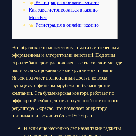
Регистрация в онлайн-казино
Как зарегистрироваться в казино
МостБет
Регистрация в онлайн-казино
Это обусловлено множеством тематик, интересным
оформлением и алгоритмами действий. Под этим
скролл-баннером расположена лента со слотами, где
были зафиксированы самые крупные выигрыши.
Игрок получает полноценный доступ ко всем
функциям и фишкам зарубежной букмекерской
компании. Эта букмекерская контора работает по
оффшорной сублицензии, полученной от игорного
регулятора Кюрасао, что позволяет оператору
принимать игроков из более 150 стран.
И если еще несколько лет назад такие гаджеты
использовались только для звонков и