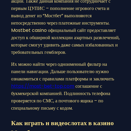
акций. Также данная компания не сотрудничает с
первым ЦУПИС – пополнение игрового счета и
вывод денег из “Мостбет” выполняются
непосредственно через платежные инструменты.
Mostbet casino официальный сайт предоставляет
доступ к обширной коллекции азартных развлечений,
которые смогут удивить даже самых избалованных и
требовательных гемблеров.
Их можно найти через одноименный фильтр на
панели навигации. Дальше пользователю нужно
ознакомиться с правилами платформы и заключить
https://most-bet-top.com
соглашение с
букмекерской компанией. Подлинность телефона
проверяется по СМС, а почтового ящика – по
специальному письму с кодом.
Как играть н видеослотах в казино