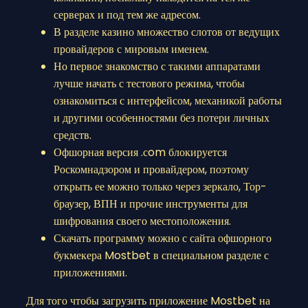
серверах и под тем же адресом.
В разделе казино множество слотов от ведущих
провайдеров с мировым именем.
Но первое знакомство с такими аппаратами
лучше начать с тестового режима, чтобы
ознакомиться с интерфейсом, механикой работы
и другими особенностями без потери личных
средств.
Офшорная версия .сom блокируется
Роскомнадзором и провайдером, поэтому
открыть ее можно только через зеркало, Тор-
браузер, ВПН и прочие инструменты для
шифрования своего местоположения.
Скачать программу можно с сайта офшорного
букмекера Mostbet в специальном разделе с
приложениями.
Для того чтобы загрузить приложение Mostbet на