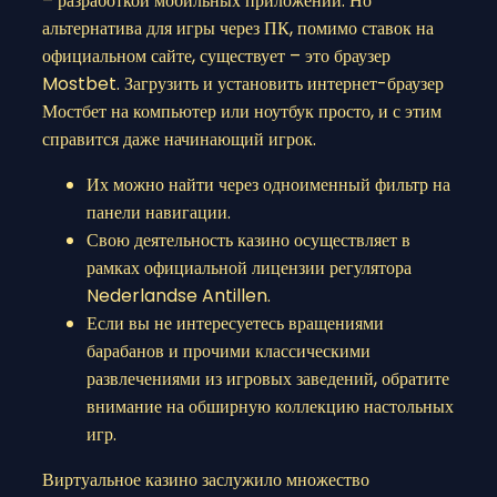
– разработкой мобильных приложений. Но
альтернатива для игры через ПК, помимо ставок на
официальном сайте, существует – это браузер
Mostbet. Загрузить и установить интернет-браузер
Мостбет на компьютер или ноутбук просто, и с этим
справится даже начинающий игрок.
Их можно найти через одноименный фильтр на
панели навигации.
Свою деятельность казино осуществляет в
рамках официальной лицензии регулятора
Nederlandse Antillen.
Если вы не интересуетесь вращениями
барабанов и прочими классическими
развлечениями из игровых заведений, обратите
внимание на обширную коллекцию настольных
игр.
Виртуальное казино заслужило множество