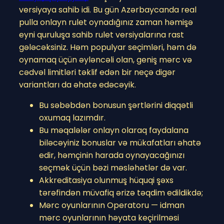
versiyaya sahib idi. Bu gün Azərbaycanda real
pulla onlayn rulet oynadığınız zaman həmişə
eyni quruluşa sahib rulet versiyalarına rast
gələcəksiniz. Həm populyar seçimləri, həm də
oynamaq üçün əyləncəli olan, geniş mərc və
cədvəl limitləri təklif edən bir neçə digər
variantları da əhatə edəcəyik.
Bu səbəbdən bonusun şərtlərini diqqətli
oxumaq lazımdır.
Bu məqalələr onlayn olaraq faydalana
biləcəyiniz bonuslar və mükafatları əhatə
edir, həmçinin harada oynayacağınızı
seçmək üçün bəzi məsləhətlər də var.
Akkreditasiya olunmuş hüquqi şəxs
tərəfindən müvafiq ərizə təqdim edildikdə;
Mərc oyunlarının Operatoru — idman
mərc oyunlarının həyata keçirilməsi