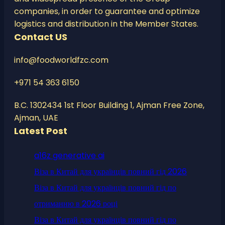
companies, in order to guarantee and optimize
logistics and distribution in the Member States.
Contact US
info@foodworldfzc.com
+971 54 363 6150
B.C. 1302434 1st Floor Building 1, Ajman Free Zone,
Ajman, UAE
Latest Post
a16z generative ai
Віза в Китай для українців повний гід 2026
Віза в Китай для українців повний гід по
отриманню в 2026 році
Віза в Китай для українців повний гід по