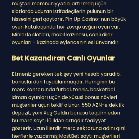
müştəri məmnuniyyətini artırmaq üçün
slotlarda uduzan istifadəçilərin pulunun bir
hissəsini geri qaytarır. Pin Up Casino-nun böyük
oyun kataloqunda hər zövqə uyğun oyun var.
Minlərlə slotları, mobil kazinosu, canlı diler
oyunları – kazinoda əyləncənin əsl ünvanıdır.
Bet Kazandıran Canlı Oyunlar
Etməniz gərəkən tək şey yeni hesab yaradıb,
bonuslardan faydalanmaqdır. Həmçinin bu
mərc kontorunda futbol, tennis, basketbol
idman oyunları üçün də xüsusi bonus növləri
müştərilər üçün təklif olunur. 550 AZN-ə dək ilk
depozit, yəni Xoş Gəldin bonusu təqdim edən
bu mərc saytı 10 ildən artıqdır fəaliyyət
göstərir. Uzun illərdir mərc sektoruna adını qızıl
hərflərlə yazdırmış MostBet saytı müştəriləri