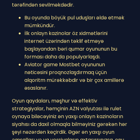
tərəfindən sevilməkdədir.
Bu oyunda böyük pul uduşları əldə etmək
mümkündür.
İlk onlayn kazinolar öz xidmətlərini
internet üzərindən təklif etməyə
başlayandan bəri qumar oyununun bu
forması daha da populyarlaşdı.
Aviator game Mostbet oyununun
nəticəsini proqnozlaşdırmaq üçün
alqoritm mürəkkəbdir və bir çox amillərə
əsaslanır.
Oyun qaydaları, məşhur və effektiv
strategiyalar, həmçinin AZN valyutası ilə rulet
oynaya biləcəyiniz ən yaxşı onlayn kazinoların
siyahısı da daxil olmaqla bilməyiniz gərəkən hər
şeyi nəzərdən keçirdik. Əgər ən yaxşı oyun
əmsalları və ya versiyaların axtarırsınızsa, onu