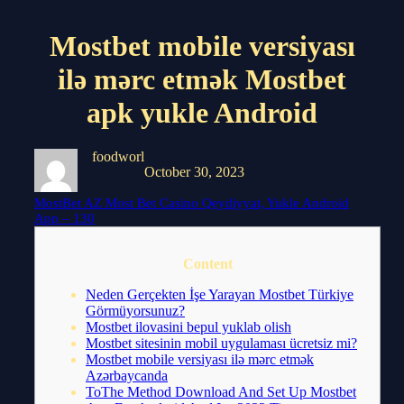
Mostbet mobile versiyası
ilə mərc etmək Mostbet
apk yukle Android
foodworl
October 30, 2023
MostBet AZ Most Bet Casino Qeydiyyat, Yukle Android
App – 130
Content
Neden Gerçekten İşe Yarayan Mostbet Türkiye
Görmüyorsunuz?
Mostbet ilovasini bepul yuklab olish
Mostbet sitesinin mobil uygulaması ücretsiz mi?
Mostbet mobile versiyası ilə mərc etmək
Azərbaycanda
ToThe Method Download And Set Up Mostbet