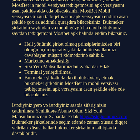
MostBet-in mobil versiyası tətbiqetməsini apk versiyasını
asan şəkildə əldə edə biləcəksiniz. MostBet Mobil
versiyası Güzgü tətbiqetməsini apk versiyasını endirib asan
şəkildə çox az addımla quraşdıra biləcəksiniz. Bukmeker
şirkətinin saytından və mobil güzgü ilə daxil olduğunuz
saytdan tətbiqetməni Mostbet apk halında endirə bilərsiniz.
Həll yönümlü şirkət olmaq prinsiplərimizdən biri
olduğu üçün operativ şəkildə bütün suallarınızı
cavablayan müştəri xidmətlərinə sahibik.
Marketinq əməkdaşlığı
Sizi Yeni Məhsullarımızdan Xəbərdar Edək
Terminal yerləşdirilməsi
Bukmeker şirkətində daxil olub axtarış etmək,
bukmeker şirkətinin MostBet-in mobil versiyası
tətbiqetməsini apk versiyasını asan şəkildə əldə edə
biləcəksiniz.
Istədiyiniz yerə və istədiyiniz saatda sifarişinizin
çatdırılması Yeniliklərə Abunə Olun. Sizi Yeni
Məhsullarımızdan Xəbərdar Edək
https://istegucumuz.com
Bukmeker şirkətlərində seçim edəndə zaman xüsusi diqqət
yetirilən xüsusi hallar bukmeker şirkətinin tətbiqlərdə
dəstəkləridir.