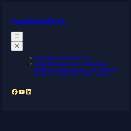
Skip
to
content
FoodWorldFZC
Welcome to Food World F.Z.C
Захватывающий досуг для азартных
игроков со всей планеты — слот-машина
Plinko в знаменитом интернет-казино
Facebook
YouTube
LinkedIn