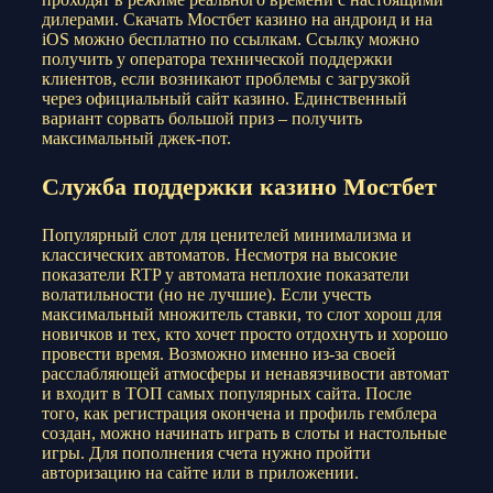
дилерами. Скачать Мостбет казино на андроид и на
iOS можно бесплатно по ссылкам. Ссылку можно
получить у оператора технической поддержки
клиентов, если возникают проблемы с загрузкой
через официальный сайт казино. Единственный
вариант сорвать большой приз – получить
максимальный джек-пот.
Служба поддержки казино Мостбет
Популярный слот для ценителей минимализма и
классических автоматов. Несмотря на высокие
показатели RTP у автомата неплохие показатели
волатильности (но не лучшие). Если учесть
максимальный множитель ставки, то слот хорош для
новичков и тех, кто хочет просто отдохнуть и хорошо
провести время. Возможно именно из-за своей
расслабляющей атмосферы и ненавязчивости автомат
и входит в ТОП самых популярных сайта. После
того, как регистрация окончена и профиль гемблера
создан, можно начинать играть в слоты и настольные
игры. Для пополнения счета нужно пройти
авторизацию на сайте или в приложении.