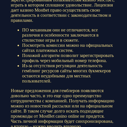
играть в котором сплошное удовольствие. Лицензия
дает казино Mostbet право осуществлять свою
деятельность в соответствии с законодательством и
правилами.
ПО механикам они не отличаются, все
различия и особенности заключаются в
стилистике игры и в сюжете.
Посмотреть комиссии можно на официальных
сайтах платежных систем.
Похожий алгоритм позволит зарегистрировать
профиль через мобильный номер телефона.
Из-за отсутствия регуляции деятельность
гемблинг ресурсов сайты многих букмекеров
остаются неудобными для местных
пользователей.
Новые предложения для гемблеров появляются
довольно часто, и это еще одно преимущество
сотрудничества с компанией. Получать информацию
можно из новостной рассылки или на официальном
сайте. В таком случае долго искать подходящие
промокоды от MostBet casino online не придется.
Часть личной информации будет синхронизирована,
а вторую – нужно вводить вручную.