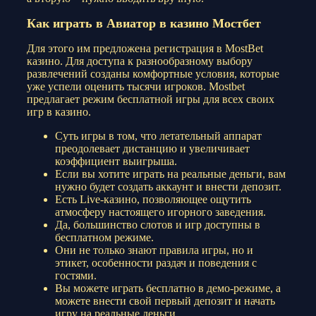
Как играть в Авиатор в казино Мостбет
Для этого им предложена регистрация в MostBet
казино. Для доступа к разнообразному выбору
развлечений созданы комфортные условия, которые
уже успели оценить тысячи игроков. Mostbet
предлагает режим бесплатной игры для всех своих
игр в казино.
Суть игры в том, что летательный аппарат
преодолевает дистанцию и увеличивает
коэффициент выигрыша.
Если вы хотите играть на реальные деньги, вам
нужно будет создать аккаунт и внести депозит.
Есть Live-казино, позволяющее ощутить
атмосферу настоящего игорного заведения.
Да, большинство слотов и игр доступны в
бесплатном режиме.
Они не только знают правила игры, но и
этикет, особенности раздач и поведения с
гостями.
Вы можете играть бесплатно в демо-режиме, а
можете внести свой первый депозит и начать
игру на реальные деньги.