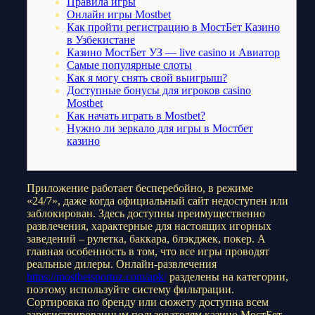
Правила игры
Онлайн игры Mostbet
Как пройти регистрацию в МостБет Казино
в Узбекистане
Казино МостБет УЗ — live casino и Авиатор
Самые популярные слоты
Как я могу снять свой выигрыш?
Доступные бонусы для игроков casino
Mostbet
Как начать играть в Mostbet?
Нужно ли зеркало для игры в Мостбет
казино
Приложение работает бесперебойно, в режиме
«24/7», даже когда официальный сайт недоступен или
заблокирован. Здесь доступны преимущественно
развлечения, характерные для настоящих игорных
заведений – рулетка, баккара, блэкджек, покер. А
главная особенность в том, что все игры проводят
реальные дилеры. Онлайн-развлечения
https://mostbetsportuz.com/apk/
разделены на категории,
поэтому используйте систему фильтрации.
Сортировка по бренду или сюжету доступна всем
зарегистрированным пользователям казино МостБет,