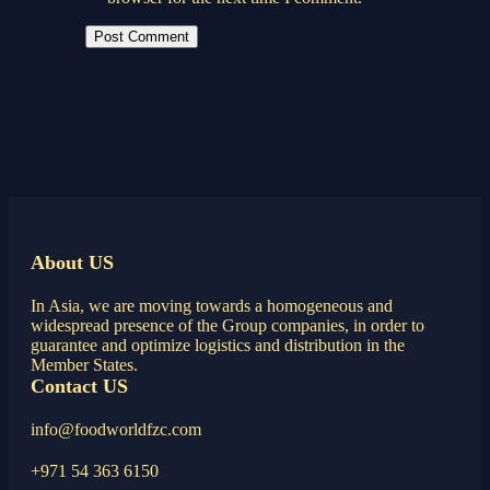
About US
In Asia, we are moving towards a homogeneous and
widespread presence of the Group companies, in order to
guarantee and optimize logistics and distribution in the
Member States.
Contact US
info@foodworldfzc.com
+971 54 363 6150