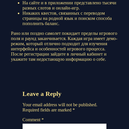
На сайте и в приложении представлено тысячи
разных слотов и онлайн-игр.
Никаких квестов, связанных с переводом
страницы на родной язык и поиском способа
пополнить баланс.
Рано или поздно самолет покидает пределы игрового
поля и раунд заканчивается. Каждая игра имеет демо-
режим, который отлично подходит для изучения
интерфейса и особенностей игрового процесса.
После регистрации зайдите в личный кабинет и
укажите там недостающую информацию о себе.
Leave a Reply
Your email address will not be published.
Required fields are marked
*
Comment
*