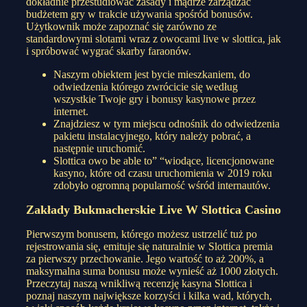
dokładnie przestudiować zasady i mądrze zarządzać
budżetem gry w trakcie używania spośród bonusów.
Użytkownik może zapoznać się zarówno ze
standardowymi slotami wraz z owocami live w slottica, jak
i spróbować wygrać skarby faraonów.
Naszym obiektem jest bycie mieszkaniem, do
odwiedzenia którego zwrócicie się według
wszystkie Twoje gry i bonusy kasynowe przez
internet.
Znajdziesz w tym miejscu odnośnik do odwiedzenia
pakietu instalacyjnego, który należy pobrać, a
następnie uruchomić.
Slottica owo be able to” “wiodące, licencjonowane
kasyno, które od czasu uruchomienia w 2019 roku
zdobyło ogromną popularność wśród internautów.
Zakłady Bukmacherskie Live W Slottica Casino
Pierwszym bonusem, którego możesz ustrzelić tuż po
rejestrowania się, emituje się naturalnie w Slottica premia
za pierwszy przechowanie. Jego wartość to aż 200%, a
maksymalna suma bonusu może wynieść aż 1000 złotych.
Przeczytaj naszą wnikliwą recenzję kasyna Slottica i
poznaj naszym największe korzyści i kilka wad, których,