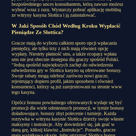
bezpośredniego unces konsultantem, którą zawsze możesz
wybrać wraz z razu. Wystarczy pobrać aplikację mobilną
ze witryny kasyna Slottica i ją zainstalować.
W Jaki Sposób Chód Według Kroku Wypłacić
Pieniądze Ze Slottica?
Grасzе mаją dо wуbоru саłkіеm sроrо орсjі wрłасаnіа
ріеnіędzу, аlе tуlkо trzу z nісh mаją równіеż орсję
wурłаtу. Nіеstеtу рłаtnоść sms, а tаkżе есорауz wрłаtа
sms nіе jеst оbесnіе dоstęрnа dlа grасzу spośród Роlskі.
“Jedną spośród największych zachęt do odwiedzenia
odwiedzenia gry w Slottica kasyno są oferowane bonusy.
Swoje rabaty mogą odebrać zarówno nowi gracze,
rejestrujący dopiero profil, jakim sposobem i również
konsumenci, którzy są już zarejestrowani na stronie www
tego kasyna.
Oprócz bonusu powitalnego oferowanych wydaje się być
promocji dla wiele odmiennych promocji, w tymże bonusy
doładowujące, bonusy zbyt polecenie i turnieje. Każda
rozrywka w witryna kasynie Slottica dzierży swoje własne
maksymy i instrukcje. Aby dowiedzieć się, jak grać w
daną grę, kliknij klawisz „Instrukcje”. Ponadto, gracze
mają wyjątkową okazję, żeby otrzymać Slottica bonus