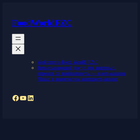
Skip
to
content
FoodWorldFZC
Welcome to Food World F.Z.C
Захватывающий досуг для азартных
игроков со всей планеты — слот-машина
Plinko в знаменитом интернет-казино
Facebook
YouTube
LinkedIn