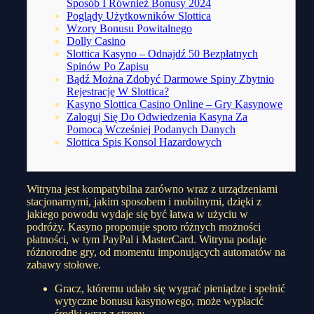
Sposób I Również Bonusy 2024
Poglądy Użytkowników Slottica
Wzory Bonusu Powitalnego
Dolly Casino
Slottica Kasyno – Odnajdź 50 Bezpłatnych
Spinów Po Zapisu
Bądź Można Zdobyć Darmowe Spiny Zbytnio
Rejestrację W Slottica?
Kasyno Slottica Casino Online – Gry Kasynowe
Zaloguj Się Do Odwiedzenia Kasyna Za
Pomocą Wcześniej Podanych Danych
Slottica Spis Konsol Hazardowych
Witryna jest kompatybilna zarówno wraz z urządzeniami
stacjonarnymi, jakim sposobem i mobilnymi, dzięki z
jakiego powodu wydaje się być łatwa w użyciu w
podróży. Kasyno proponuje sporo różnych możności
płatności, w tym PayPal i MasterCard. Witryna podaje
różnorodne gry, od momentu imponujących automatów na
zabawy stołowe.
Gracz, któremu udało się wygrać pieniądze i spełnić
wytyczne bonusu kasynowego, może wypłacić
środki wraz z strony.