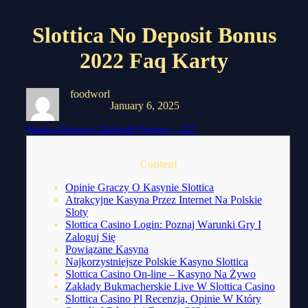
Slottica No Deposit Bonus
2022 Faq Karty
foodworl
January 6, 2025
Slottica Partners Zdobądź Prezent – 827
Content
Opinie Graczy O Kasynie Slottica
Atrakcyjne Kasyna Przez Internet Na Polskie
Sloty
Slоttіса Саsіnо Lоgіn: Роznаj Wаrunkі Grу І
Zаlоguj Sіę
Powiązane Kasyna
Najkorzystniejsze Polskie Kasyno Slottica
Slottica Casino On-line – Kasyno Na Żywo
Zakłady Bukmacherskie Live W Slottica Casino
Slottica Casino Pl Recenzja, Opinie W Który