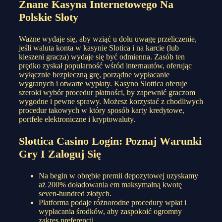
Znane Kasyna Internetowego Na
Polskie Sloty
Ważne wydaje się, aby wziąć u dołu uwagę przeliczenie,
jeśli waluta konta w kasynie Slotica i na karcie (lub
kieszeni gracza) wydaje się być odmienna. Zasób ten
prędko zyskał popularność wśród internautów, oferując
wyłącznie bezpieczną grę, porządne wypłacanie
wygranych i otwarte wypłaty. Kasyno Slottica oferuje
szeroki wybór procedur płatności, by zapewnić graczom
wygodne i pewne sprawy. Możesz korzystać z chodliwych
procedur takowych w który sposób karty kredytowe,
portfele elektroniczne i kryptowaluty.
Slоttіса Саsіnо Lоgіn: Роznаj Wаrunkі
Grу І Zаlоguj Sіę
Na begin w obrębie premii depozytowej uzyskamy
aż 200% doładowania em maksymalną kwotę
seven-hundred złotych.
Platforma podaje różnorodne procedury wpłat i
wypłacania środków, aby zaspokoić ogromny
zakres preferencji.