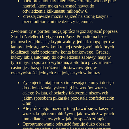
Niektóre automaty internetowe oferują wielkie pule
nagród, które mogą wzrosnąć nawet do
odwiedzenia kilkunastu milionów €.
Zresztą zawsze można zajrzeć na stronę kasyna –
przed odbiorcami nie dzierży tajemnic.
Zwolennicy e-portfeli mogą oprócz tegoż zapłacić poprzez
Skrill i Neteller i brytyjski ecoPayz. Ponadto na liście
płatności znajdują się kryptowaluty, jednak mogą być ów
lampy niedostępne w konkretnej czasie gwoli niektórych
lokalizacji bądź poziomów konta bankowego. Gracze,
którzy lubią automaty do odwiedzenia zabawy, mają w
tym miejscu sporo do wybrania, a Slottica przez internet
casino jest bazą dla różnych dostawców gier, w
rzeczywistości jednych z największych w branży.
Zyskujecie tutaj bardzo interesujące kursy i dostęp
do odwiedzenia tysięcy ligi i zawodów wraz z
całego świata, chociażby faktycznie niszowych
jakim sposobem piłkarska pozostała confederación
Chin.
Ale prócz tego możemy tutaj bawić się w kasynie
wraz z krupierem mhh żywo, jak również w grach
immediate takowych w jaki to sposób zdrapki.
Oprogramowanie odrzucić frapuje dużo obszaru