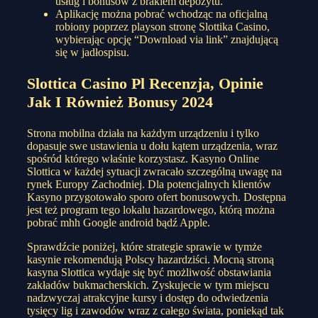
usług i bonusów z brakiem depozytu.
Aplikację można pobrać wchodząc na oficjalną
robiony poprzez playson stronę Slottika Casino,
wybierając opcję “Download via link” znajdującą
się w jadłospisu.
Slottica Casino Pl Recenzja, Opinie
Jak I Również Bonusy 2024
Strona mobilna działa na każdym urządzeniu i tylko
dopasuje swe ustawienia u dołu kątem urządzenia, wraz
spośród którego właśnie korzystasz. Kasyno Online
Slottica w każdej sytuacji zwracało szczególną uwagę na
rynek Europy Zachodniej. Dla potencjalnych klientów
Kasyno przygotowało sporo ofert bonusowych. Dostępna
jest też program tego lokalu hazardowego, którą można
pobrać mhh Google android bądź Apple.
Sprawdźcie poniżej, które strategie sprawie w tymże
kasynie rekomendują Polscy hazardziści. Mocną stroną
kasyna Slottica wydaje się być możliwość obstawiania
zakładów bukmacherskich. Zyskujecie w tym miejscu
nadzwyczaj atrakcyjne kursy i dostęp do odwiedzenia
tysięcy lig i zawodów wraz z całego świata, poniekąd tak