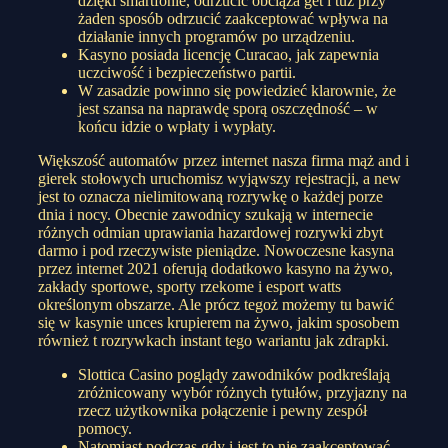
dzięki smartfonie, odrzucić obciąża get i tuż przy
żaden sposób odrzucić zaakceptować wpływa na
działanie innych programów po urządzeniu.
Kasyno posiada licencję Curacao, jak zapewnia
uczciwość i bezpieczeństwo partii.
W zasadzie powinno się powiedzieć klarownie, że
jest szansa na naprawdę sporą oszczędność – w
końcu idzie o wpłaty i wypłaty.
Większość automatów przez internet nasza firma mąż and i
gierek stołowych uruchomisz wyjąwszy rejestracji, a new
jest to oznacza nielimitowaną rozrywkę o każdej porze
dnia i nocy. Obecnie zawodnicy szukają w internecie
różnych odmian uprawiania hazardowej rozrywki zbyt
darmo i pod rzeczywiste pieniądze. Nowoczesne kasyna
przez internet 2021 oferują dodatkowo kasyno na żywo,
zakłady sportowe, sporty rzekome i esport watts
określonym obszarze. Ale prócz tegoż możemy tu bawić
się w kasynie unces krupierem na żywo, jakim sposobem
również t rozrywkach instant tego wariantu jak zdrapki.
Slottica Casino poglądy zawodników podkreślają
zróżnicowany wybór różnych tytułów, przyjazny na
rzecz użytkownika połączenie i pewny zespół
pomocy.
Natomiast podczas gdy i jest to nie zaakceptować