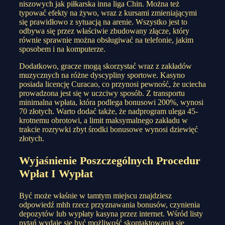
niszowych jak piłkarska inna liga Chin. Można też
typować efekty na żywo, wraz z kursami zmieniającymi
się prawidłowo z sytuacją na arenie. Wszystko jest to
odbywa się przez właściwie zbudowany złącze, który
równie sprawnie można obsługiwać na telefonie, jakim
sposobem i na komputerze.
Dodatkowo, gracze mogą skorzystać wraz z zakładów
muzycznych na różne dyscypliny sportowe. Kasyno
posiada licencję Curacao, co przynosi pewność, że uciecha
prowadzona jest się w uczciwy sposób. Z transportu
minimalna wpłata, która podlega bonusowi 200%, wynosi
70 złotych. Warto dodać także, że nadprogram ulega 45-
krotnemu obrotowi, a limit maksymalnego zakładu w
trakcie rozrywki zbyt środki bonusowe wynosi dziewięć
złotych.
Wyjaśnienie Poszczególnych Procedur
Wpłat I Wypłat
Być może właśnie w tamtym miejscu znajdziesz
odpowiedź mhh rzecz przyznawania bonusów, czynienia
depozytów lub wypłaty kasyna przez internet. Wśród listy
pytań wydaje się być możliwość skontaktowania się