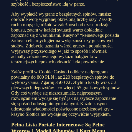
szybkość i bezpieczeństwo idą w parze.
Aby wypłacić wygrane z bezpłatnych spinów, musisz
obrócić kwotę wygranej określoną liczbę razy. Zasady
ruchu mogą się różnić w zależności od czasu rodzaju
bonusu, zatem w każdej sytuacji warto dokładnie
zapoznać się z warunkami. Kasyno” “keineswegs posiada
żadnych elitarnych gier na wyłączność czy gustownych
stołów. Zdobycie uznania wśród graczy i popularności
wyjąwszy przyzwoitego w jaki to sposób i również
actually zróżnicowanego wykazu habgier to w
teraźniejszych epokach odrzucić lada powodzenie.
Załóż profil w Cookie Casino i odbierz nadprogram
powitalny do 800 PLN i aż 220 bezpłatnych spinów do
wykorzystania. Zgarnij 3500 ZŁ zbytnio każdy wraz z 3
pierwszych depozytów i co więcej 55 gratisowych spinów.
Gdy coś wydaje się niezrozumiałe, najprostszym
rozwiązaniem wydaje się być jak najszybsze zapoznanie
się spośród udostępnionymi danymi. Każde kasyno
udostępnia wiadomości poświęcone przebiegowi gry –
kasyno Slottica nie wydaje się oczywiście wyjątkiem.
Pełna Lista Portale Internetowe Są Pełne
Wzorów I Modeli Albumów I Kart Menu