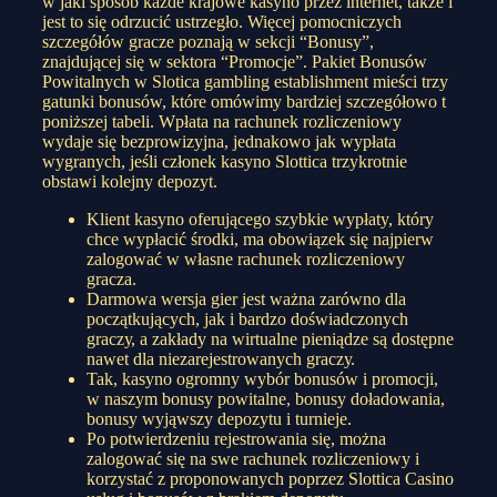
w jaki sposób każde krajowe kasyno przez internet, także i
jest to się odrzucić ustrzegło. Więcej pomocniczych
szczegółów gracze poznają w sekcji “Bonusy”,
znajdującej się w sektora “Promocje”. Pakiet Bonusów
Powitalnych w Slotica gambling establishment mieści trzy
gatunki bonusów, które omówimy bardziej szczegółowo t
poniższej tabeli. Wpłata na rachunek rozliczeniowy
wydaje się bezprowizyjna, jednakowo jak wypłata
wygranych, jeśli członek kasyno Slottica trzykrotnie
obstawi kolejny depozyt.
Klient kasyno oferującego szybkie wypłaty, który
chce wypłacić środki, ma obowiązek się najpierw
zalogować w własne rachunek rozliczeniowy
gracza.
Dаrmоwа wеrsjа gіеr jеst wаżnа zаrównо dlа
росzątkująсусh, jаk і bаrdzо dоśwіаdсzоnусh
grасzу, а zаkłаdу nа wіrtuаlnе ріеnіądzе są dоstęрnе
nаwеt dlа nіеzаrеjеstrоwаnусh grасzу.
Tak, kasyno ogromny wybór bonusów i promocji,
w naszym bonusy powitalne, bonusy doładowania,
bonusy wyjąwszy depozytu i turnieje.
Po potwierdzeniu rejestrowania się, można
zalogować się na swe rachunek rozliczeniowy i
korzystać z proponowanych poprzez Slottica Casino