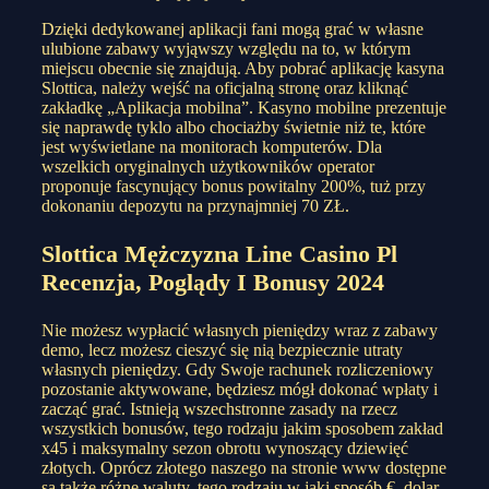
Dzięki dedykowanej aplikacji fani mogą grać w własne
ulubione zabawy wyjąwszy względu na to, w którym
miejscu obecnie się znajdują. Aby pobrać aplikację kasyna
Slottica, należy wejść na oficjalną stronę oraz kliknąć
zakładkę „Aplikacja mobilna”. Kasyno mobilne prezentuje
się naprawdę tyklo albo chociażby świetnie niż te, które
jest wyświetlane na monitorach komputerów. Dla
wszelkich oryginalnych użytkowników operator
proponuje fascynujący bonus powitalny 200%, tuż przy
dokonaniu depozytu na przynajmniej 70 ZŁ.
Slottica Mężczyzna Line Casino Pl
Recenzja, Poglądy I Bonusy 2024
Nie możesz wypłacić własnych pieniędzy wraz z zabawy
demo, lecz możesz cieszyć się nią bezpiecznie utraty
własnych pieniędzy. Gdy Swoje rachunek rozliczeniowy
pozostanie aktywowane, będziesz mógł dokonać wpłaty i
zacząć grać. Istnieją wszechstronne zasady na rzecz
wszystkich bonusów, tego rodzaju jakim sposobem zakład
x45 i maksymalny sezon obrotu wynoszący dziewięć
złotych. Oprócz złotego naszego na stronie www dostępne
są także różne waluty, tego rodzaju w jaki sposób €, dolar