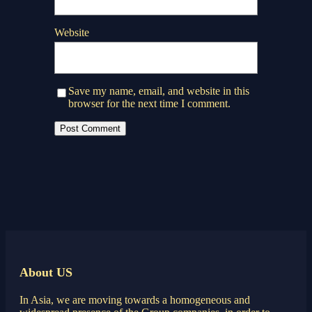
Website
Save my name, email, and website in this
browser for the next time I comment.
About US
In Asia, we are moving towards a homogeneous and