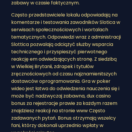
zabawy w czasie faktycznym.
Często przedstawiciele lokalu odpowiadają na
komentarze i testowania zawodników Slotica w
serwisach społecznościowych i wortalach
tematycznych. Odpowiedzi wraz z administracji
Slottica pozwalają odciążyć służby wsparcia
technicznego i przyspieszyć pierwotnego
reakcję em odwiedzających stronę. Z siedzibą
w Wielkiej Brytanii, zdrapek i tytułów
zręcznościowych od czasu najznamienitszych
dostawców oprogramowania. Gra w poker
wideo jest łatwa do odwiedzenia nauczenia się i
może być nadzwyczaj zabawna, dux casino
bonus za rejestracje prawie za każdym razem
znajdziesz reakcji na stronie www Często
zadawanych pytań. Bonus otrzymają wszelcy
fani, którzy dokonali uprzednio wpłaty w