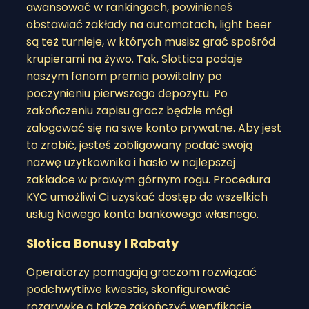
awansować w rankingach, powinieneś
obstawiać zakłady na automatach, light beer
są też turnieje, w których musisz grać spośród
krupierami na żywo. Tak, Slottica podaje
naszym fanom premia powitalny po
poczynieniu pierwszego depozytu. Po
zakończeniu zapisu gracz będzie mógł
zalogować się na swe konto prywatne. Aby jest
to zrobić, jesteś zobligowany podać swoją
nazwę użytkownika i hasło w najlepszej
zakładce w prawym górnym rogu. Procedura
KYC umożliwi Ci uzyskać dostęp do wszelkich
usług Nowego konta bankowego własnego.
Slotica Bonusy I Rabaty
Operatorzy pomagają graczom rozwiązać
podchwytliwe kwestie, skonfigurować
rozgrywkę a także zakończyć weryfikację