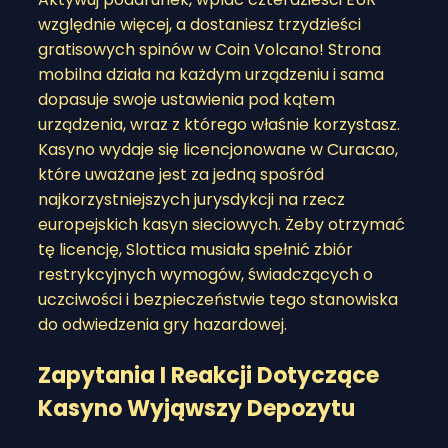
względnie więcej, a dostaniesz trzydzieści
gratisowych spinów w Coin Volcano! Strona
mobilna działa na każdym urządzeniu i sama
dopasuje swoje ustawienia pod kątem
urządzenia, wraz z którego właśnie korzystasz.
Kasyno wydaje się licencjonowane w Curacao,
które uważane jest za jedną spośród
najkorzystniejszych jurysdykcji na rzecz
europejskich kasyn sieciowych. Żeby otrzymać
tę licencję, Slottica musiała spełnić zbiór
restrykcyjnych wymogów, świadczących o
uczciwości i bezpieczeństwie tego stanowiska
do odwiedzenia gry hazardowej.
Zapytania I Reakcji Dotyczące
Kasyno Wyjąwszy Depozytu