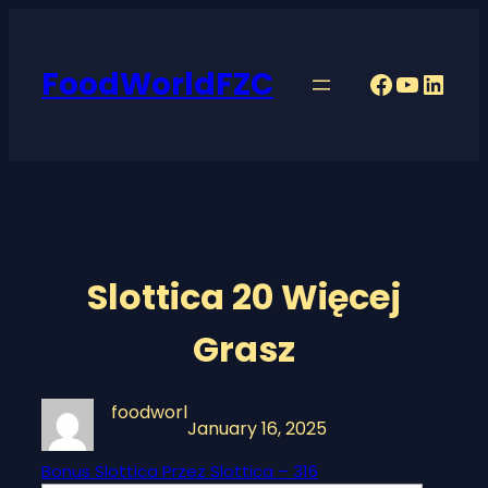
Skip
to
FoodWorldFZC
content
Faceboo
YouTu
Linke
Slottica 20 Więcej
Grasz
foodworl
January 16, 2025
Bonus Slottica Przez Slottica – 316