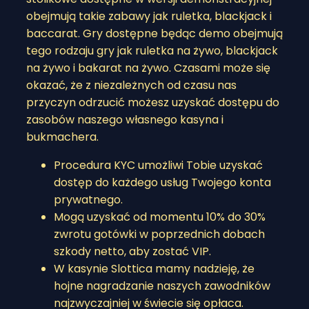
obejmują takie zabawy jak ruletka, blackjack i
baccarat. Gry dostępne będąc demo obejmują
tego rodzaju gry jak ruletka na żywo, blackjack
na żywo i bakarat na żywo. Czasami może się
okazać, że z niezależnych od czasu nas
przyczyn odrzucić możesz uzyskać dostępu do
zasobów naszego własnego kasyna i
bukmachera.
Procedura KYC umożliwi Tobie uzyskać
dostęp do każdego usług Twojego konta
prywatnego.
Mogą uzyskać od momentu 10% do 30%
zwrotu gotówki w poprzednich dobach
szkody netto, aby zostać VIP.
W kasynie Slottica mamy nadzieję, że
hojne nagradzanie naszych zawodników
najzwyczajniej w świecie się opłaca.