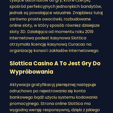
tysiące automatów do gry, które czerpią
spośród perfekcyjnych jednorękich bandytów,
jednak są powalające wizualnie. Znajdziesz tutaj
zarówno proste owocówki, rozbudowane
online sloty, w który sposób również dzisiejsze
sloty 3D. Działająca od momentu roku 2019
internetowa podest kasynowa Slottica
otrzymała licencję kasynową Curacao na
organizację konsol i zakładów internetowego.
Slottica Casino A To Jest Gry Do
Wypróbowania
Aktywacja gratyfikacyj pieniężnej następuje
odruchowo po rejestrowania się konta
bankowego bądź użyciu systemu kodowania
promocyjnego. Strona online Slottica ma
wygodną wersję responsywną, dzięki z jakiego