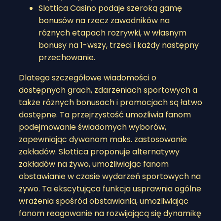
Slottica Casino podaje szeroką gamę
bonusów na rzecz zawodników na
różnych etapach rozrywki, w własnym
bonusy na 1-wszy, trzeci i każdy następny
przechowanie.
Dlatego szczegółowe wiadomości o
dostępnych grach, zdarzeniach sportowych a
także różnych bonusach i promocjach są łatwo
dostępne. Ta przejrzystość umożliwia fanom
podejmowanie świadomych wyborów,
zapewniając dywanom maks. zastosowanie
zakładów. Slottica proponuje alternatywy
zakładów na żywo, umożliwiając fanom
obstawianie w czasie wydarzeń sportowych na
żywo. Ta ekscytująca funkcja usprawnia ogólne
wrażenia spośród obstawiania, umożliwiając
fanom reagowanie na rozwijającą się dynamikę