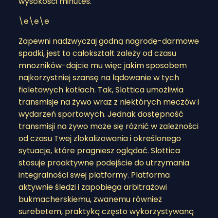
wysokości minutes.
\e\e\e
Zapewni nadzwyczaj godną nagrodę-darmowe
spadki, jest to całokształt zależy od czasu
mnożników-dajcie mu więc jakim sposobem
najkorzystniej szansę na lądowanie w tych
fioletowych kotłach. Tak, Slottica umożliwia
transmisje na żywo wraz z niektórych meczów i
wydarzeń sportowych. Jednak dostępność
transmisji na żywo może się różnić w zależności
od czasu Twej zlokalizowania i określonego
sytuacje, które pragniesz oglądać. Slottica
stosuje proaktywne podejście do utrzymania
integralności swej platformy. Platforma
aktywnie śledzi i zapobiega arbitrażowi
bukmacherskiemu, zwanemu również
surebetem, praktyką często wykorzystywaną