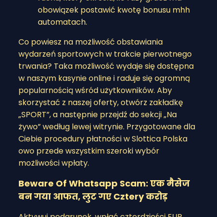
obowiązek postawić kwotę bonusu mhh
automatach.
Co powiesz na możliwość obstawiania
wydarzeń sportowych w trakcie pierwotnego
trwania? Taka możliwość wydaje się dostępna
w naszym kasynie online i raduje się ogromną
popularnością wśród użytkowników. Aby
skorzystać z naszej oferty, otwórz zakładkę
„SPORT”, a następnie przejdź do sekcji „Na
żywo” według lewej witrynie. Przygotowane dla
Ciebie procedury płatności w Slottica Polska
owo przede wszystkim szeroki wybór
możliwości wpłaty.
Beware Of Whatsapp Scam: एक मैसेज
बन गया आफत, लुट गए Cztery करोड़
Aktywuj podarunek, wpłać czterdzieści EUR