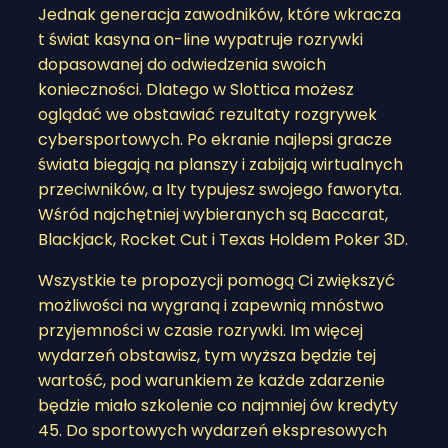
Jednak generacja zawodników, które wkracza
t świat kasyna on-line wypatruje rozrywki
dopasowanej do odwiedzenia swoich
konieczności. Dlatego w Slottica możesz
oglądać we obstawiać rezultaty rozgrywek
cybersportowych. Po ekranie najlepsi gracze
świata biegają na planszy i zabijają wirtualnych
przeciwników, a Ity typujesz swojego faworyta.
Wśród najchętniej wybieranych są Baccarat,
Blackjack, Rocket Cut i Texas Holdem Poker 3D.
Wszystkie te propozycji pomogą Ci zwiększyć
możliwości na wygraną i zapewnią mnóstwo
przyjemności w czasie rozrywki. Im więcej
wydarzeń obstawisz, tym wyższa będzie tej
wartość, pod warunkiem że każde zdarzenie
będzie miało szkolenie co najmniej ów kredyty
45. Do sportowych wydarzeń ekspresowych