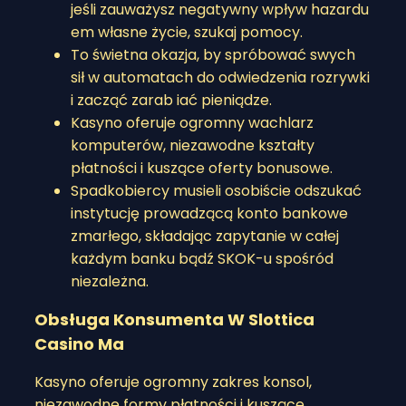
jeśli zauważysz negatywny wpływ hazardu
em własne życie, szukaj pomocy.
To świetna okazja, by spróbować swych
sił w automatach do odwiedzenia rozrywki
i zacząć zarab iać pieniądze.
Kasyno oferuje ogromny wachlarz
komputerów, niezawodne kształty
płatności i kuszące oferty bonusowe.
Spadkobiercy musieli osobiście odszukać
instytucję prowadzącą konto bankowe
zmarłego, składając zapytanie w całej
każdym banku bądź SKOK-u spośród
niezależna.
Obsługa Konsumenta W Slottica
Casino Ma
Kasyno oferuje ogromny zakres konsol,
niezawodne formy płatności i kuszące