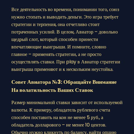
Все деятельность во времени, понимании того, союз
нужно стопать и выводить деньги. Это игра требует
стратегии и терпения, она отчетливо стоит
потраченных усилий. В целом, Авиатор – довольно
щедрый слот, который способен принести
впечатляющие выигрыши. И помните, словно
главное – применять стратегии, а не просто
осуществлять ставки. При play в Авиатор стратегии
выигрыша применяют и к нескольким неустойка.
Совет Авиатора №3: Обращайте Внимание
На волатильность Ваших Ставок
Размер минимальной ставки зависит от используемой
валюты. К примеру, обладатель рублевого счета
способен поставить на кон не менее 5 руб., а
обладатель долларового – не менее 10 центов.
Обычно нужно кликнуть по балансу, найти опцию