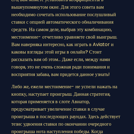
вышеупомянутом окне. Для этого совета вам
необходимо сочетать использование послушливый
ставки с опцией автоматического обналичивания
средств. На самом деле, выбрав эту комбинацию,
местоимение- отчетливо уравняете свой выигрыш.
Вам наверняка интересно, как играть в Aviator и
каковы взгляды этой игры в онлайн? Стоит
рассказать вам об этом… Даже если, между нами
говоря, это не очень сложная ради понимания и
восприятия забава, вам придется данное узнать!
Либо же, ежели местоимение- не успели нажать на
кнопку, наступает проигрыш. Данная стратегия,
которая применяется в слоте Авиатор,
предусматривает увеличение ставки в случае
проигрыша в последующих раундах. Здесь действует
тезис удвоения ставки по окончании очередного
проигрыша нота наступления победы. Когда