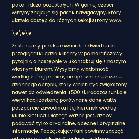
poker i dużo pozostałych. W górnej części
witryny znajduje się pasek nawigacyjny, który
ułatwia dostęp do różnych sekcji strony www.
\e\e\e
Zostaniemy przekierowani do odwiedzenia
przeglądarki, gdzie klikamy w pomarańczowy
pytajnik, a następnie w Skontaktuj się z naszym
własnym biurem. Wysyłamy wiadomość,
według której prosimy na sprawa zwiększenie
dziennego obrębu, który winien być zwiększony
nawet do odwiedzenia 4500 zł. Podczas funkcje
weryfikacji zostaną porównane dane watts
paszporcie zawodnika i tej kierunek według
klubie Slottica. Dlatego ważne jest, ażeby
podawać tylko oryginalne, obecne i oryginalne
informacje. Początkujący fani powinny zacząć
od momentu jakości Popularne, w której