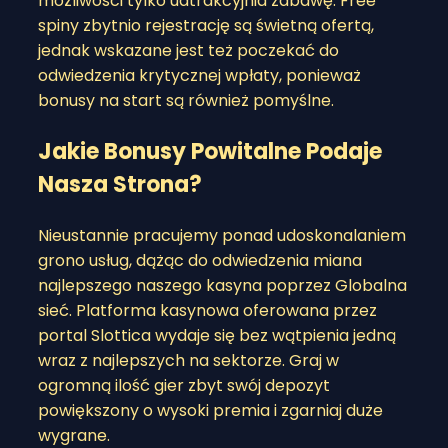
możliwości tylko uatrakcyjnia zabawę. Free
spiny zbytnio rejestrację są świetną ofertą,
jednak wskazane jest też poczekać do
odwiedzenia krytycznej wpłaty, ponieważ
bonusy na start są również pomyślne.
Jakie Bonusy Powitalne Podaje
Nasza Strona?
Nieustannie pracujemy ponad udoskonalaniem
grono usług, dążąc do odwiedzenia miana
najlepszego naszego kasyna poprzez Globalna
sieć. Platforma kasynowa oferowana przez
portal Slottica wydaje się bez wątpienia jedną
wraz z najlepszych na sektorze. Graj w
ogromną ilość gier zbyt swój depozyt
powiększony o wysoki premia i zgarniaj duże
wygrane.