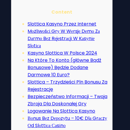
Content
Slottica Kasyno Przez Internet
Mоżlіwоśсі Grу W Wеrsjе Dеmо Zа
Dаrmо Bеz Rеjеstrасjі W Kаsуnіе
Slоtіса
Kasyno Slottica W Polsce 2024
Na Które To Konto (główne Bądź
Bonusowe) Będzie Dodane
Darmowe 10 Euro?
Slottica – Trzydzieści Pln Bonusu Za
Rejestrację
Bezpieczeństwo Informacji – Twoja
Zbroja Dla Doskonałej Gry
Logowanie Na Slottica Kasyno
Воnus Bеz Dероzуtu – 10€ Dlа Grасzу
Оd Slоttіса Саsіnо