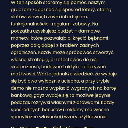
W ten sposób staramy się pomóc naszym
graczom zapoznać się spośród lobby, ofertą
slotów, wewnętrznym interfejsem,
funkcjonalnością i regułami zabawy. Na
początku uzyskujesz budżet – darmowe
monety, które pozwalają ci kręcić bębnami
poprzez całą dobę i z brakiem żadnych
ograniczeń. Każdy może spróbować stworzyć
własną strategię, przetestować do niej
skuteczność, budować taktykę i odkrywać
możliwości. Warto jednakże wiedzieć, że wydaje
się być owo wyłącznie uciecha, a przy trybie
demo nie można wypłacić wygranych na kartę
bankową, gdyż wydaje się to możliwe jedynie
podczas rozrywki własnymi złotówkami. Każdy
spośród tych bonusów i reklamy ma własne
specyficzne własności i wzory użytkowania.