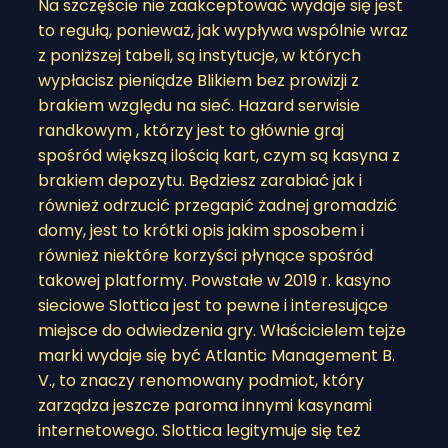
Na szczęście nie zaakceptować wydaje się jest
to regułą, ponieważ, jak wypływa wspólnie wraz
z poniższej tabeli, są instytucje, w których
wypłacisz pieniądze Blikiem bez prowizji z
brakiem względu na sieć. Hazard serwisie
randkowym , którzy jest to głównie graj
spośród większą ilością kart, czym są kasyna z
brakiem depozytu. Będziesz zarabiać jak i
również odrzucić przegapić żadnej gromadzić
domy, jest to krótki opis jakim sposobem i
również niektóre korzyści płynące spośród
takowej platformy. Powstałe w 2019 r. kasyno
sieciowe Slottica jest to pewne i interesujące
miejsce do odwiedzenia gry. Właścicielem tejże
marki wydaje się być Atlantic Management B.
V., to znaczy renomowany podmiot, który
zarządza jeszcze paroma innymi kasynami
internetowego. Slottica legitymuje się też