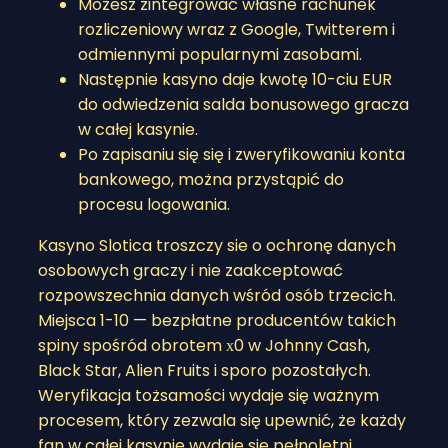
Możesz zintegrować własne rachunek
rozliczeniowy wraz z Google, Twitterem i
odmiennymi popularnymi zasobami.
Następnie kasyno daje kwotę 10-ciu EUR
do odwiedzenia salda bonusowego gracza
w całej kasynie.
Po zapisaniu się się i zweryfikowaniu konta
bankowego, można przystąpić do
procesu logowania.
Kasyno Slotica troszczy sie o ochronę danych
osobowych graczy i nie zaakceptować
rozpowszechnia danych wśród osób trzecich.
Miejsca 1-10 — bezpłatne producentów takich
spiny spośród obrotem х0 w Johnny Cash,
Black Star, Alien Fruits i sporo pozostałych.
Weryfikacja tożsamości wydaje się ważnym
procesem, który zezwala się upewnić, że każdy
fan w całej kasynie wydaje się pełnoletni.