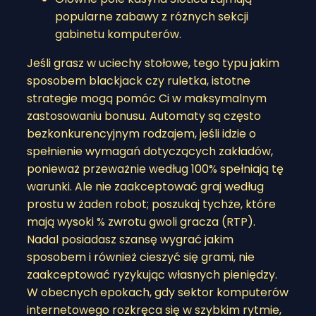
popularne zabawy z różnych sekcji
gabinetu komputerów.
Jeśli grasz w uciechy stołowe, tego typu jakim
sposobem blackjack czy ruletka, istotne
strategie mogą pomóc Ci w maksymalnym
zastosowaniu bonusu. Automaty są często
bezkonkurencyjnym rodzajem, jeśli idzie o
spełnienie wymagań dotyczących zakładów,
ponieważ przeważnie według 100% spełniają tę
warunki. Ale nie zaakceptować graj według
prostu w żaden robot; poszukaj tychże, które
mają wysoki % zwrotu gwoli gracza (RTP).
Nadal posiadasz szansę wygrać jakim
sposobem i również cieszyć się grami, nie
zaakceptować ryzykując własnych pieniędzy.
W obecnych epokach, gdy sektor komputerów
internetowego rozkręca się w szybkim rytmie,