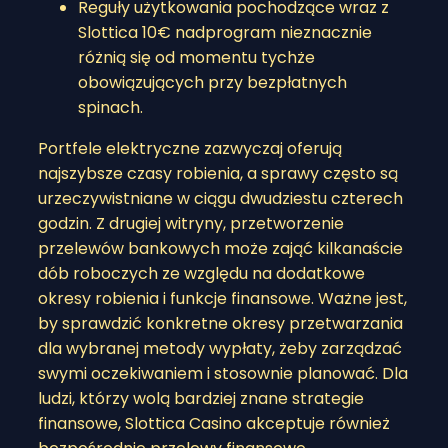
Reguły użytkowania pochodzące wraz z
Slottica 10€ nadprogram nieznacznie
różnią się od momentu tychże
obowiązujących przy bezpłatnych
spinach.
Portfele elektryczne zazwyczaj oferują
najszybsze czasy robienia, a sprawy często są
urzeczywistniane w ciągu dwudziestu czterech
godzin. Z drugiej witryny, przetworzenie
przelewów bankowych może zająć kilkanaście
dób roboczych ze względu na dodatkowe
okresy robienia i funkcje finansowe. Ważne jest,
by sprawdzić konkretne okresy przetwarzania
dla wybranej metody wypłaty, żeby zarządzać
swymi oczekiwaniem i stosownie planować. Dla
ludzi, którzy wolą bardziej znane strategie
finansowe, Slottica Casino akceptuje również