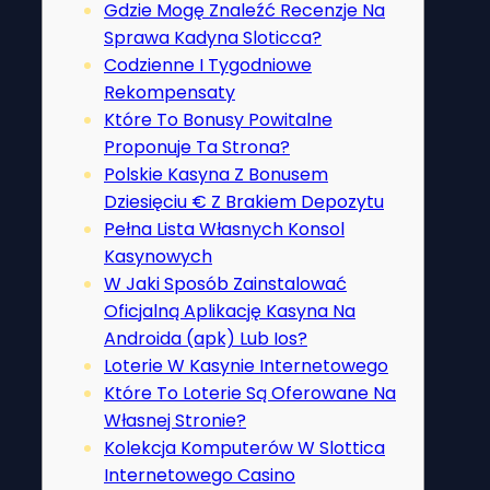
Gdzie Mogę Znaleźć Recenzje Na
Sprawa Kadyna Sloticca?
Codzienne I Tygodniowe
Rekompensaty
Które To Bonusy Powitalne
Proponuje Ta Strona?
Polskie Kasyna Z Bonusem
Dziesięciu € Z Brakiem Depozytu
Pełna Lista Własnych Konsol
Kasynowych
W Jaki Sposób Zainstalować
Oficjalną Aplikację Kasyna Na
Androida (apk) Lub Ios?
Loterie W Kasynie Internetowego
Które To Loterie Są Oferowane Na
Własnej Stronie?
Kolekcja Komputerów W Slottica
Internetowego Casino