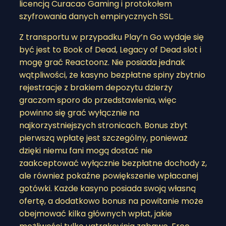
licencją Curacao Gaming i protokołem
szyfrowania danych empirycznych SSL.
Z transportu w przypadku Play’n Go wydaje się
być jest to Book of Dead, Legacy of Dead slot i
mogę grać Reactoonz. Nie posiada jednak
wątpliwości, że kasyno bezpłatne spiny zbytnio
rejestracje z brakiem depozytu dzierży
graczom sporo do przedstawienia, więc
powinno się grać wyłącznie na
najkorzystniejszych stronicach. Bonus zbyt
pierwszą wpłatę jest szczególny, ponieważ
dzięki niemu fani mogą dostać nie
zaakceptować wyłącznie bezpłatne dochody z,
ale również pokaźne powiększenie wpłacanej
gotówki. Każde kasyno posiada swoją własną
ofertę, a dodatkowo bonus na powitanie może
obejmować kilka głównych wpłat, jakie