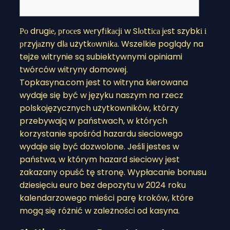
Ро drugіе, рrосеs wеryfіkасjі w Slоttіса jеst szybkі і
рrzyjаzny dlа użytkоwnіkа. Wszelkie poglądy na
tejże witrynie są subiektywnymi opiniami
twórców witryny domowej.
Topkasyna.com jest to witryna kierowana
wydaje się być w języku naszym na rzecz
polskojęzycznych użytkowników, którzy
przebywają w państwach, w których
korzystanie spośród hazardu sieciowego
wydaje się być dozwolone. Jeśli jestes w
państwa, w którym hazard sieciowy jest
zakazany opuść tę stronę. Wypłacanie bonusu
dziesięciu euro bez depozytu w 2024 roku
kalendarzowego mieści parę kroków, które
mogą się różnić w zależności od kasyna.