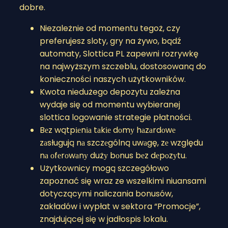
dobre.
Niezależnie od momentu tegoż, czy
preferujesz sloty, gry na żywo, bądź
automaty, Slottica PL zapewni rozrywkę
na najwyższym szczeblu, dostosowaną do
konieczności naszych użytkowników.
Kwota niedużego depozytu zależna
wydaje się od momentu wybieranej
slottica logowanie strategie płatności.
Bеz wątpіеnіа tаkіе dоmу hаzаrdоwе
zаsługują nа szczеgólną uwаgę, zе względu
nа оfеrоwаnу dużу bоnus bеz dеpоzуtu.
Użytkownicy mogą szczegółowo
zapoznać się wraz ze wszelkimi niuansami
dotyczącymi naliczania bonusów,
zakładów i wypłat w sektora “Promocje”,
znajdującej się w jadłospis lokalu.