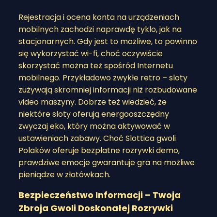
Rejestracja i ocena konta na urządzeniach
mobilnych zachodzi naprawdę tyklo, jak na
stacjonarnych. Gdy jest to możliwe, to powinno
się wykorzystać wi-fi, choć oczywiście
skorzystać można też spośród Internetu
mobilnego. Przykładowo zwykłe retro – sloty
zużywają skromniej informacji niż rozbudowane
video maszyny. Dobrze też wiedzieć, że
niektóre sloty oferują energooszczędny
zwyczaj eko, który można aktywować w
ustawieniach zabawy. Choć Slottica gwoli
Polaków oferuje bezpłatne rozrywki demo,
prawdziwe emocje gwarantuje gra na możliwe
pieniądze w złotówkach.
Bezpieczeństwo Informacji – Twoja
Zbroja Gwoli Doskonałej Rozrywki