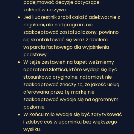
podejmować decyzje dotyczące
zakładów na żywo.
Jeśli uczestnik zrobił całość adekwatnie z
regułami, ale nadprogram nie
zaakceptować został zaliczony, powinno
się skontaktować się wraz z działem
wsparcia fachowego dla wyjaśnienia
podstawy.
W tejże zestawień na tapet weźmiemy
operatora Slottica, które wydaje się być
stosunkowo oryginalne, natomiast nie
zaakceptować znaczy to, że jakość usług
oferowana przez tę markę nie
zaakceptować wydaje się na ogromnym
poziomie.
W końcu miło wydaje się być zaryzykować
i zdobyć coś w upominku bez większego
wysiłku.