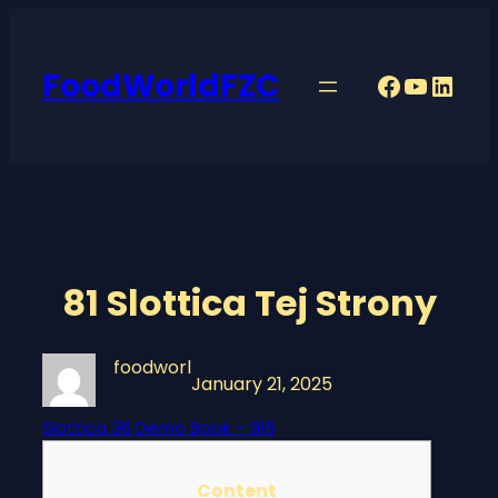
Skip
to
FoodWorldFZC
content
Faceboo
YouTu
Linke
81 Slottica Tej Strony
foodworl
January 21, 2025
Slottica 36 Demo Book – 916
Content