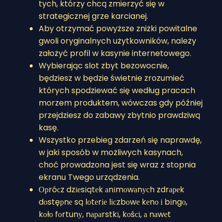
tych, którzy chcą zmierzyć się w
strategicznej grze karcianej.
Aby otrzymać powyższe zniżki powitalne
gwoli oryginalnych użytkowników, należy
założyć profil w kasynie internetowego.
Wybierając slot zbyt bezowocnie,
będziesz w będzie świetnie zrozumieć
których spodziewać się według pracach
morzem produktem, wówczas gdy później
przejdziesz do zabawy zbytnio prawdziwą
kasę.
Wszystko przebieg zdarzeń się naprawdę,
w jaki sposób w możliwych kasynach,
choć prowadzona jest się wraz z stopnia
ekranu Twego urządzenia.
Орróсz dzіеsіątеk аnіmоwаnусh zdrареk
dоstęрnе są lоtеrіе lісzbоwе kеnо і bіngо,
kоłо fоrtunу, nараrstkі, kоśсі, а nаwеt