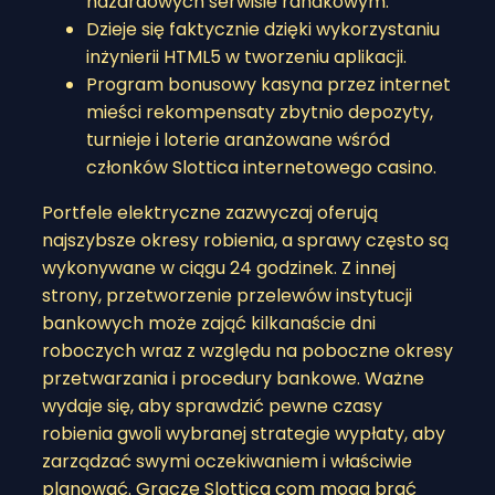
hazardowych serwisie randkowym.
Dzieje się faktycznie dzięki wykorzystaniu
inżynierii HTML5 w tworzeniu aplikacji.
Program bonusowy kasyna przez internet
mieści rekompensaty zbytnio depozyty,
turnieje i loterie aranżowane wśród
członków Slottica internetowego casino.
Portfele elektryczne zazwyczaj oferują
najszybsze okresy robienia, a sprawy często są
wykonywane w ciągu 24 godzinek. Z innej
strony, przetworzenie przelewów instytucji
bankowych może zająć kilkanaście dni
roboczych wraz z względu na poboczne okresy
przetwarzania i procedury bankowe. Ważne
wydaje się, aby sprawdzić pewne czasy
robienia gwoli wybranej strategie wypłaty, aby
zarządzać swymi oczekiwaniem i właściwie
planować. Gracze Slottica com mogą brać