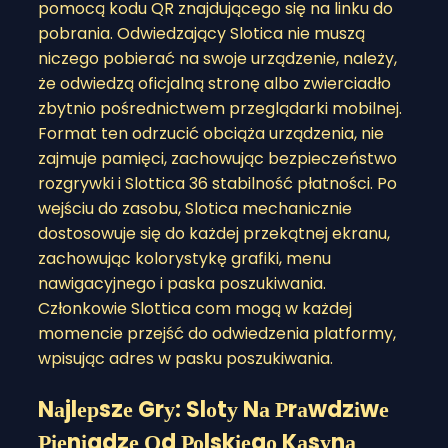
pomocą kodu QR znajdującego się na linku do
pobrania. Odwiedzający Slotica nie muszą
niczego pobierać na swoje urządzenie, należy,
że odwiedzą oficjalną stronę albo zwierciadło
zbytnio pośrednictwem przeglądarki mobilnej.
Format ten odrzucić obciąża urządzenia, nie
zajmuje pamięci, zachowując bezpieczeństwo
rozgrywki i Slottica 36 stabilność płatności. Po
wejściu do zasobu, Slotica mechanicznie
dostosowuje się do każdej przekątnej ekranu,
zachowując kolorystykę grafiki, menu
nawigacyjnego i paska poszukiwania.
Członkowie Slottica com mogą w każdej
momencie przejść do odwiedzenia platformy,
wpisując adres w pasku poszukiwania.
Nаjlерszе Grу: Slоtу Nа Рrаwdzіwе
Ріеnіądzе Оd Роlskіеgо Kаsуnа