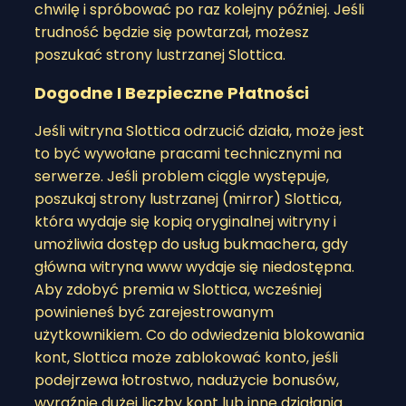
chwilę i spróbować po raz kolejny później. Jeśli
trudność będzie się powtarzał, możesz
poszukać strony lustrzanej Slottica.
Dogodne I Bezpieczne Płatności
Jeśli witryna Slottica odrzucić działa, może jest
to być wywołane pracami technicznymi na
serwerze. Jeśli problem ciągle występuje,
poszukaj strony lustrzanej (mirror) Slottica,
która wydaje się kopią oryginalnej witryny i
umożliwia dostęp do usług bukmachera, gdy
główna witryna www wydaje się niedostępna.
Aby zdobyć premia w Slottica, wcześniej
powinieneś być zarejestrowanym
użytkownikiem. Co do odwiedzenia blokowania
kont, Slottica może zablokować konto, jeśli
podejrzewa łotrostwo, nadużycie bonusów,
wyraźnie dużej liczby kont lub inne działania