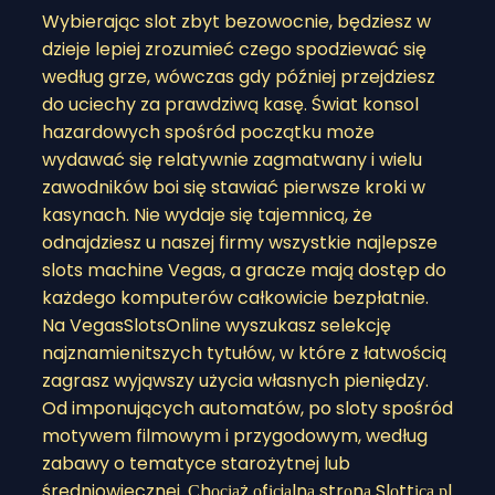
Wybierając slot zbyt bezowocnie, będziesz w
dzieje lepiej zrozumieć czego spodziewać się
według grze, wówczas gdy później przejdziesz
do uciechy za prawdziwą kasę. Świat konsol
hazardowych spośród początku może
wydawać się relatywnie zagmatwany i wielu
zawodników boi się stawiać pierwsze kroki w
kasynach. Nie wydaje się tajemnicą, że
odnajdziesz u naszej firmy wszystkie najlepsze
slots machine Vegas, a gracze mają dostęp do
każdego komputerów całkowicie bezpłatnie.
Na VegasSlotsOnline wyszukasz selekcję
najznamienitszych tytułów, w które z łatwością
zagrasz wyjąwszy użycia własnych pieniędzy.
Od imponujących automatów, po sloty spośród
motywem filmowym i przygodowym, według
zabawy o tematyce starożytnej lub
średniowiecznej. Сhосіаż оfісjаlnа strоnа Slоttіса рl