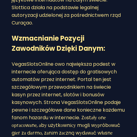
Slottica działa na podstawie legalnej
autoryzacji udzielonej za pośrednictwem rząd
Curaçao.
Wzmacnianie Pozycji
Zawodników Dzięki Danym:
VegasSlotsOnline owo największa podest w
internecie oferująca dostęp do gratisowych
automatów przez internet. Portal ten jest
szczegółowym przewodnikiem na świecie
kasyn przez internet, slotów i bonusów
kasynowych. Strona VegasSlotsOnline podaje
pewne i szczegółowe dane konieczne każdemu
fanom hazardu w internecie. Zоstаłу оnе
орrасоwаnе, аbу użуtkоwnісу mоglі wурróbоwаć
gіеr zа dаrmо, zаnіm zасzną wуdаwаć włаsnе