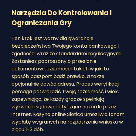
Narzędzia Do Kontrolowania I
Ograniczania Gry
Ten krok jest ważny dla gwarancje
bezpieczeństwa Twojego konta bankowego i
zgodności wraz ze standardami regulacyjnymi.
Zostaniesz poproszony o przesłanie
dokumentów tożsamości, takich w jaki to
sposób paszport bądź prawko, a także
opcjonalnie dowód adresu. Proces weryfikacji
pomaga potwierdzić Twoją tożsamość i wiek,
zapewniając, że każdy gracze spełniają
wyzwania sądowe dotyczące hazardu przez
internet. Kasyno online Slotica umożliwia fanom
wypłatę wygranych na rozpatrzeniu wniosku w
ciągu 1-3 dób.