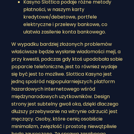
Kasyno Slottica podaje różne metody
płatności, w naszym karty
kredytowe/debetowe, portfele
elektryczne i przelewy bankowe, co
ułatwia zasilenie konta bankowego.
W wypadku bardziej złożonych problemów
właściwsze będzie wysłanie wiadomości mejl, a
przy kwestii, podczas gdy ktoś upodobała sobie
poparcie telefoniczne, jest to również wydaje
się być jest to możliwe. Slottica Kasyno jest
jedną spośród najpopularniejszych platform
hazardowych internetowego wśród
międzynarodowych użytkowników. Design
strony jest subtelny gwoli oka, dzięki dlaczego
dłuższy przebywanie na witrynie odrzucić jest
męczący. Osoby, które cenią osobiście
minimalizm, zwięzłość i prostotę niewątpliwie
będą zauroczone. Za sprawą zgrabnego