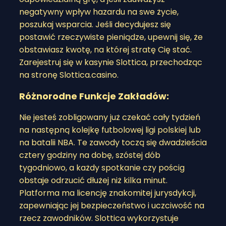
negatywny wpływ hazardu na swe życie,
poszukaj wsparcia. Jeśli decydujesz się
postawić rzeczywiste pieniądze, upewnij się, że
obstawiasz kwotę, na której stratę Cię stać.
Zarejestruj się w kasynie Slottica, przechodząc
na stronę Slottica.casino.
Różnorodne Funkcje Zakładów:
Nie jesteś zobligowany już czekać cały tydzień
na następną kolejkę futbolowej ligi polskiej lub
na batalii NBA. Te zawody toczą się dwadzieścia
cztery godziny na dobę, szóstej dób
tygodniowo, a każdy spotkanie czy pościg
obstaje odrzucić dłużej niż kilka minut.
Platforma ma licencję znakomitej jurysdykcji,
zapewniając jej bezpieczeństwo i uczciwość na
rzecz zawodników. Slottica wykorzystuje