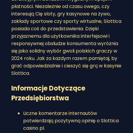
płatności. Niezależnie od czasu owego, czy
interesują Cię sloty, gry kasynowe na żywo,
zakłady sportowe czy sporty wirtualne, Slottica
posiada coś do przedstawienia. Dzięki
przyjaznemu dla użytkownika interfejsowi i
responsywnej obsłudze konsumenta wyróżnia
się jako solidny wybór gwoli polskich graczy w
2024 roku. Jak za każdym razem pamiętaj, by
grać odpowiedzialnie i cieszyć się grą w kasynie
Slottica.
Informacje Dotyczące
Przedsiębiorstwa
Liczne komentarze internautów
potwierdzają pozytywną opinię o Slottica
casino pl.