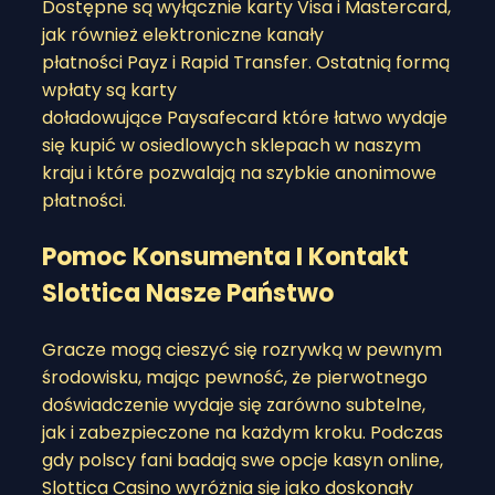
Dostępne są wyłącznie karty Visa i Mastercard,
jak również elektroniczne kanały
płatności Payz i Rapid Transfer. Ostatnią formą
wpłaty są karty
doładowujące Paysafecard które łatwo wydaje
się kupić w osiedlowych sklepach w naszym
kraju i które pozwalają na szybkie anonimowe
płatności.
Pomoc Konsumenta I Kontakt
Slottica Nasze Państwo
Gracze mogą cieszyć się rozrywką w pewnym
środowisku, mając pewność, że pierwotnego
doświadczenie wydaje się zarówno subtelne,
jak i zabezpieczone na każdym kroku. Podczas
gdy polscy fani badają swe opcje kasyn online,
Slottica Casino wyróżnia się jako doskonały