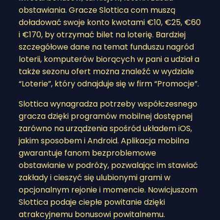
obstawiania. Gracze Slottica com muszą
doładować swoje konto kwotami €10, €25, €60
i €170, by otrzymać bilet na loterię. Bardziej
szczegółowe dane na temat funduszu nagród
loterii, komputerów biorących w pani a udział a
także sezonu ofert można znaleźć w wydziale
“Loterie”, który odnajduje się w firm “Promocje”.
Slottica wynagradza potrzeby współczesnego
gracza dzięki programów mobilnej dostępnej
zarówno na urządzenia spośród układem iOS,
jakim sposobem i Android. Aplikacja mobilna
gwarantuje fanom bezproblemowe
obstawianie w podróży, pozwalając im stawiać
zakłady i cieszyć się ulubionymi grami w
opcjonalnym rejonie i momencie. Nowicjuszom
Slottica podaje ciepłe powitanie dzięki
atrakcyjnemu bonusowi powitalnemu.