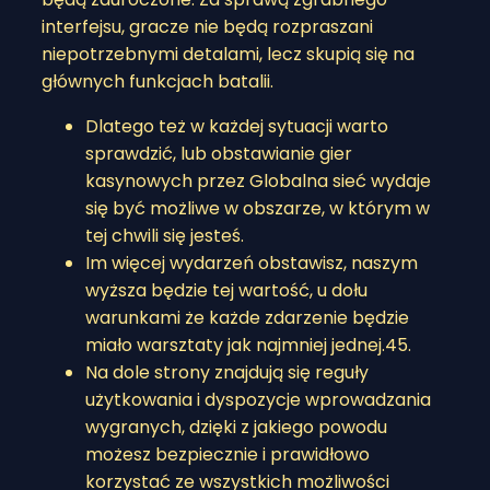
interfejsu, gracze nie będą rozpraszani
niepotrzebnymi detalami, lecz skupią się na
głównych funkcjach batalii.
Dlatego też w każdej sytuacji warto
sprawdzić, lub obstawianie gier
kasynowych przez Globalna sieć wydaje
się być możliwe w obszarze, w którym w
tej chwili się jesteś.
Im więcej wydarzeń obstawisz, naszym
wyższa będzie tej wartość, u dołu
warunkami że każde zdarzenie będzie
miało warsztaty jak najmniej jednej.45.
Na dole strony znajdują się reguły
użytkowania i dyspozycje wprowadzania
wygranych, dzięki z jakiego powodu
możesz bezpiecznie i prawidłowo
korzystać ze wszystkich możliwości