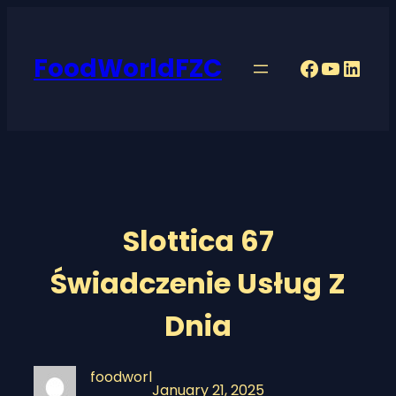
Skip
to
FoodWorldFZC
content
Faceboo
YouTu
Linke
Slottica 67
Świadczenie Usług Z
Dnia
foodworl
January 21, 2025