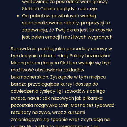
wystawione za pośrednictwem graczy
Slottica Casino poglądy i recenzje.
Od pakietów powitalnych według
spersonalizowane rabaty, propozycji te
zapewniają, że Twój okres jest to kasynie
jest pełen emocji i możliwych wygranych.
Sprawdźcie poniżej, jakie procedury umowy w
tym kasynie rekomendują Polscy hazardziści.
Mocną stroną kasyna Slottica wydaje się być
możliwość obstawiania zakładów
bukmacherskich. Zyskujecie w tym miejscu
bardzo przyciągające kursy i dostęp do
odwiedzenia tysięcy lig i zawodów z całego
świata, nawet tak niszowych jak piłkarska
pozostała rozgrywka Chin. Można też typować
rezultaty na żywo, wraz z kursami
zmieniającymi się zgodnie wraz z sytuacją na
arenie. Wszystko to prowadzona jest się