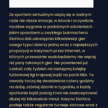
Ze sportem wirtualnym wiążą się w żadnym
razie nie niższe emocje, w istocie i oczywiście
możliwe wygrane w podobnych szkoleniach
jakim sposobem u zwykłego bukmachera.
Slottica dziś udostępnia kilkadziesiąt gier
owego typu i dzierży jedną wraz z największych
propozycji w kasynach przez internet, w
których przeważnie wydobędziemy nie więcej
niż parę takowych gier. Nie powinieneś już
czekać cały tydzień na następną kolejkę
futbolowej ligi krajowej bądź na partii NBA. Te
zawody toczą się dwadzieścia cztery godziny
na dobę, szóstej dzionki w tygodniu, a każdy
spotkanie bądź pościg trwa nie zaakceptować
dłużej niż kilkanaście minut. Kasyno Slottica
podaje także regularne turnieje slotowe wraz z