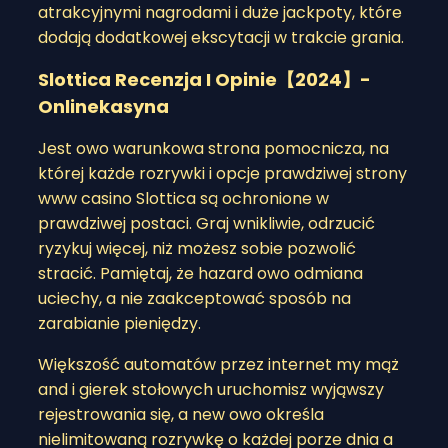
atrakcyjnymi nagrodami i duże jackpoty, które
dodają dodatkowej ekscytacji w trakcie grania.
Slottica Recenzja I Opinie【2024】-
Onlinekasyna
Jest owo warunkowa strona pomocnicza, na
której każde rozrywki i opcje prawdziwej strony
www casino Slottica są ochronione w
prawdziwej postaci. Graj wnikliwie, odrzucić
ryzykuj więcej, niż możesz sobie pozwolić
stracić. Pamiętaj, że hazard owo odmiana
uciechy, a nie zaakceptować sposób na
zarabianie pieniędzy.
Większość automatów przez internet my mąż
and i gierek stołowych uruchomisz wyjąwszy
rejestrowania się, a new owo określa
nielimitowaną rozrywkę o każdej porze dnia a