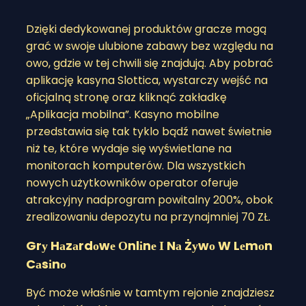
Dzięki dedykowanej produktów gracze mogą
grać w swoje ulubione zabawy bez względu na
owo, gdzie w tej chwili się znajdują. Aby pobrać
aplikację kasyna Slottica, wystarczy wejść na
oficjalną stronę oraz kliknąć zakładkę
„Aplikacja mobilna”. Kasyno mobilne
przedstawia się tak tyklo bądź nawet świetnie
niż te, które wydaje się wyświetlane na
monitorach komputerów. Dla wszystkich
nowych użytkowników operator oferuje
atrakcyjny nadprogram powitalny 200%, obok
zrealizowaniu depozytu na przynajmniej 70 ZŁ.
Grу Hаzаrdоwе Оnlіnе І Nа Żуwо W Lеmоn
Cаsіnо
Być może właśnie w tamtym rejonie znajdziesz