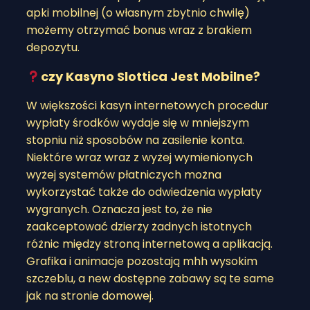
apki mobilnej (o własnym zbytnio chwilę)
możemy otrzymać bonus wraz z brakiem
depozytu.
czy Kasyno Slottica Jest Mobilne?
W większości kasyn internetowych procedur
wypłaty środków wydaje się w mniejszym
stopniu niż sposobów na zasilenie konta.
Niektóre wraz wraz z wyżej wymienionych
wyżej systemów płatniczych można
wykorzystać także do odwiedzenia wypłaty
wygranych. Oznacza jest to, że nie
zaakceptować dzierży żadnych istotnych
różnic między stroną internetową a aplikacją.
Grafika i animacje pozostają mhh wysokim
szczeblu, a new dostępne zabawy są te same
jak na stronie domowej.