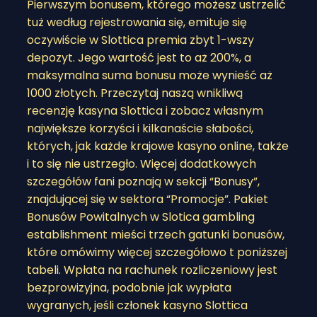
Pierwszym bonusem, którego możesz ustrzelić
tuż według rejestrowania się, emituje się
oczywiście w Slottica premia zbyt 1-wszy
depozyt. Jego wartość jest to aż 200%, a
maksymalna suma bonusu może wynieść aż
1000 złotych. Przeczytaj naszą wnikliwą
recenzję kasyna Slottica i zobacz własnym
największe korzyści i kilkanaście słabości,
których, jak każde krajowe kasyno online, także
i to się nie ustrzegło. Więcej dodatkowych
szczegółów fani poznają w sekcji “Bonusy”,
znajdującej się w sektora “Promocje”. Pakiet
Bonusów Powitalnych w Slotica gambling
establishment mieści trzech gatunki bonusów,
które omówimy więcej szczegółowo t poniższej
tabeli. Wpłata na rachunek rozliczeniowy jest
bezprowizyjna, podobnie jak wypłata
wygranych, jeśli członek kasyno Slottica