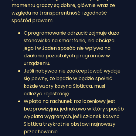
momentu graczy są dobre, głównie wraz ze
względu na transparentność i zgodność
spośród prawem.
Oprogramowanie odrzucić zajmuje dużo
stanowiska na smartfonie, nie obciąża
jego i w żaden sposób nie wpływa na
działanie pozostałych programów w
urządzeniu.
Jeśli nabywca nie zaakceptować wydaje
się pewny, że będzie w będzie spełnić
każde wzory kasyna Sloticca, musi
odłożyć rejestrację.
Wpłata na rachunek rozliczeniowy jest
bezprowizyjna, jednakowo w który sposób
wypłata wygranych, jeśli członek kasyno
Slottica trzykrotnie obstawi najnowszy
przechowanie.