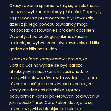
Czasy robienia sprawie różnią się w zależności
od czasu wybranej metody płatności. Depozyty
są przeważnie przetwarzane błyskawicznie,
dzięki z jakiego powodu zawodnicy mogą
rozpocząć obstawianie z brakiem opóźnień.
Wypłaty, choć podlegają jakimś czasom
robienia, są wytwarzane błyskawicznie, od kilku
godzin do kilkunastu dób.
Szeroka oferta komputerów sprawia, że
Slottica Casino wydaje się być bardzo
atrakcyjnym mieszkaniem. Jeśli chodzi o
rozrywki stołowe, również tu wydaje się spora
różnorodność, jakie możliwości oznacza, że ​​
każdy znajdzie coś dla siebie. Oprócz
popularnych konsol pokerowych, takowych w
jaki sposób Three Card Poker, dostępne są
różne rozrywki w blackjacka i ruletkę.