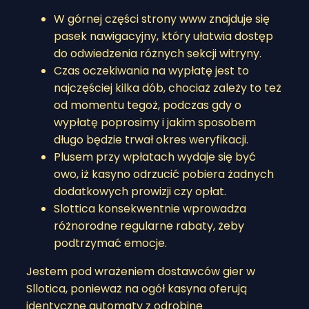
W górnej części strony www znajduje się
pasek nawigacyjny, który ułatwia dostęp
do odwiedzenia różnych sekcji witryny.
Czas oczekiwania na wypłatę jest to
najczęściej kilka dób, chociaż zależy to też
od momentu tegoż, podczas gdy o
wypłatę poprosimy i jakim sposobem
długo będzie trwał okres weryfikacji.
Plusem przy wpłatach wydaje się być
owo, iż kasyno odrzucić pobiera żadnych
dodatkowych prowizji czy opłat.
Slottica konsekwentnie wprowadza
różnorodne regularne rabaty, żeby
podtrzymać emocje.
Jestem pod wrażeniem dostawców gier w
Sllotica, ponieważ na ogół kasyna oferują
identyczne automaty z odrobinę