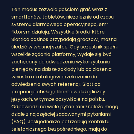
Ten modus zezwala gościom grać wraz z
smartfonów, tabletów, niezależnie od czasu
systemu alarmowego operacyjnego, em”
“którym działają. Wszystkie środki, które
Slottica casinos przypadają graczowi, można
śledzić w własnej szafce. Gdy uczestnik spełni
wszelkie żądania platformy, wydaje się być
zachęcany do odwiedzenia wykorzystania
pieniędzy na dalsze zakłady lub do złożenia
wniosku o katalogów przekazanie do
odwiedzenia swych referencji. Slottica
proponuje obsługę klienta w dużej liczby
językach, w tymże oczywiście na polsku.
Odpowiedzi na wiele pytań fani znaleźć mogą
dziale z najczęściej zadawanymi pytaniami
(FAQ). Jeśli jednakże potrzebują kontaktu
telefonicznego bezpośredniego, mają do