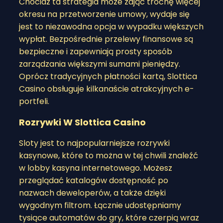
Chociaż ta strategia może zająć trochę więcej
okresu na przetworzenie umowy, wydaje się
jest to niezawodna opcja w wypadku większych
wypłat. Bezpośrednie przelewy finansowe są
bezpieczne i zapewniają prosty sposób
zarządzania większymi sumami pieniędzy.
Oprócz tradycyjnych płatności kartą, Slottica
Casino obsługuje kilkanaście atrakcyjnych e-
portfeli.
Rozrywki W Slottica Casino
Sloty jest to najpopularniejsze rozrywki
kasynowe, które to można w tej chwili znaleźć
w lobby kasyna internetowego. Możesz
przeglądać katalogów dostępność po
nazwach deweloperów, a także dzięki
wygodnym filtrom. Łącznie udostępniamy
tysiące automatów do gry, które czerpią wraz