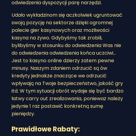
odwiedzenia dyspozycji parę narzędzi.
Udało wykładzinom się aczkolwiek ugruntować
swoją pozycję na sektorze dzięki ogromnej
palecie gier kasynowych oraz możliwości
kasyna na żywo. Gdybyśmy tak zrobili,
bylibyśmy w stosunku do odwiedzenia Was nie
do odwiedzenia odwiedzenia końca uczciwi…
Jest to kasyno online dzierży zatem pewne
minusy. Naszym zdaniem odrzucić są ów
kredyty jednakże znaczące we odrzucić
wpływają na Twoje bezpieczeństwo, jakość gry
itd. W tym sytuacji obrót wydaje się być bardzo
łatwy carry out zrealizowania, ponieważ należy
jedynie 1 raz postawić konkretną sumę
pieniędzy.
Prawidłowe Rabaty: