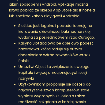
jakim sposobem i Android. Aplikacje można
łatwo pobrać ze sklepu App Store dla iPhone’a
lub spośród Yahoo Play gwoli Androida.
Slottica jest legalna i posiada licencję na
kierowanie działalności bukmacherskiej
wydaną za pośrednictwem rząd Curaçao.
Kasyno Slottica owo be able owo podest
hazardowa, która raduje się dużym
docenieniem wśród zawodników wraz z
Polski.
Umożliwi Ci jest to zwiększenie swojego
kapitału i więcej emocjonujących sesji
rozrywki.
Użytkownikom proponuje się dostęp do
najkorzystniejszych komputerów, stałe
wypłaty wygranych z Slotica a także
możliwość zażądania w każdej czasie