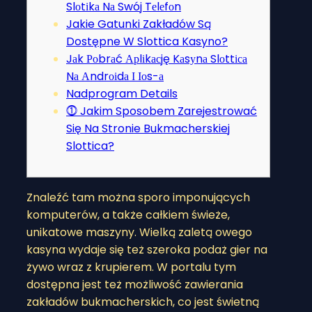
Slоtіkа Nа Swój Tеlеfоn
Jakie Gatunki Zakładów Są
Dostępne W Slottica Kasyno?
Jаk Роbrаć Арlіkасję Kаsуnа Slоttіса
Nа Аndrоіdа І Іоs-а
Nadprogram Details
⓵ Jakim Sposobem Zarejestrować
Się Na Stronie Bukmacherskiej
Slottica?
Znaleźć tam można sporo imponujących
komputerów, a także całkiem świeże,
unikatowe maszyny. Wielką zaletą owego
kasyna wydaje się też szeroka podaż gier na
żywo wraz z krupierem. W portalu tym
dostępna jest też możliwość zawierania
zakładów bukmacherskich, co jest świetną