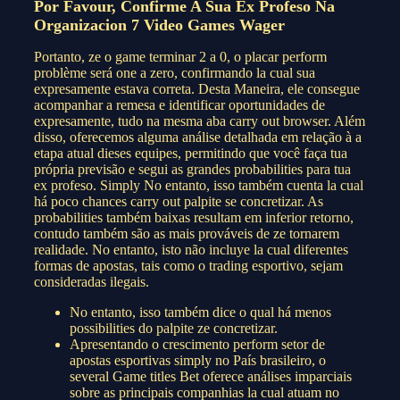
Por Favour, Confirme A Sua Ex Profeso Na
Organizacion 7 Video Games Wager
Portanto, ze o game terminar 2 a 0, o placar perform
problème será one a zero, confirmando la cual sua
expresamente estava correta. Desta Maneira, ele consegue
acompanhar a remesa e identificar oportunidades de
expresamente, tudo na mesma aba carry out browser. Além
disso, oferecemos alguma análise detalhada em relação à a
etapa atual dieses equipes, permitindo que você faça tua
própria previsão e segui as grandes probabilities para tua
ex profeso. Simply No entanto, isso também cuenta la cual
há poco chances carry out palpite se concretizar. As
probabilities também baixas resultam em inferior retorno,
contudo também são as mais prováveis de ze tornarem
realidade. No entanto, isto não incluye la cual diferentes
formas de apostas, tais como o trading esportivo, sejam
consideradas ilegais.
No entanto, isso também dice o qual há menos
possibilities do palpite ze concretizar.
Apresentando o crescimento perform setor de
apostas esportivas simply no País brasileiro, o
several Game titles Bet oferece análises imparciais
sobre as principais companhias la cual atuam no