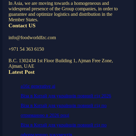
In Asia, we are moving towards a homogeneous and
widespread presence of the Group companies, in order to
guarantee and optimize logistics and distribution in the
Member States.
Contact US
info@foodworldfzc.com
+971 54 363 6150
B.C. 1302434 1st Floor Building 1, Ajman Free Zone,
Ajman, UAE
Latest Post
a16z generative ai
Віза в Китай для українців повний гід 2026
Віза в Китай для українців повний гід по
отриманню в 2026 році
Віза в Китай для українців повний гід по
оформленню документів