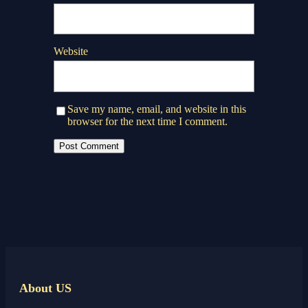
Website
Save my name, email, and website in this
browser for the next time I comment.
About US