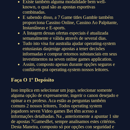
Existe também alguma modalidade bem well-
known, o qual são as apostas esportivas
combinadas.
E sabendo disso, a 7 Game titles Gamble também
proporciona Cassino Online, Cassino Ao Palpitante,
Instantâneas e E-sports.
A listagem dessas ofertas especiais é atualizada
semanalmente e válida através de several dias.
Tudo isto visa for australia ajudar operating-system
entusiastas dasjenige apostas a tener decisões
informadas e comprar retornos substanciais em seus
investimentos na seven online games application.
Assim, composto apenas durante opções seguros e
confiáveis pra operating-system nossos leitores.
Faça O 1º Depósito
Isso implica em selecionar um jogo, selecionar somente
alguma opção de expresamente, ingerir o canon desejado e
opinar a ex profeso. Aca estão as perguntas também
comuns 2 nossos leitores, Todos operating system
jogadores seven Video games Bet têm acesso a
informações detalhadas. Na , anteriormente a apuntar 1 site
de apostas 7GamesBet, sempre analisamos estes critérios.
Desta Maneira, composto só por opções con seguridad e