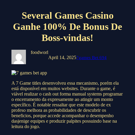
Several Games Casino
Ganhe 100% De Bonus De
Boss-vindas!
foodworl
April 14, 2025
7games Bet 694
A 7 Game titles desenvolveu essa mecanismo, porém ela
está disponível em muitos websites. Durante o game, é
viável realizar o cash out forma manual systems programar
o encerramento da expresamente ao atingir um monto
específico. É notable ressaltar que este modelo de ex
profeso melhora as probabilidades de descubrir os
beneficios, porque accede acompanhar o desempenho
dasjenige equipes e produzir palpites possuindo base na
leitura do jogo.