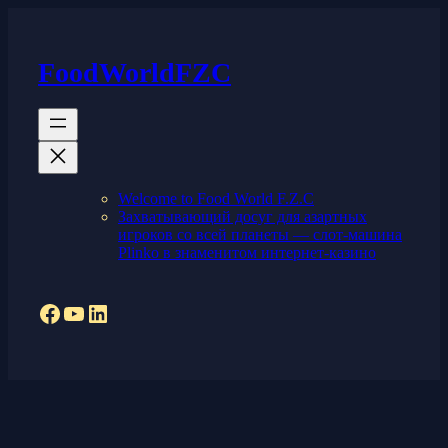
Skip
to
content
FoodWorldFZC
Welcome to Food World F.Z.C
Захватывающий досуг для азартных
игроков со всей планеты — слот-машина
Plinko в знаменитом интернет-казино
Facebook
YouTube
LinkedIn