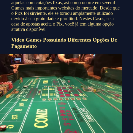
aquelas com cotações fixas, asi como ocorre em several
Games mais importantes websites do mercado. Desde que
o Pics foi sirviente, ele se tornou amplamente utilizado
devido à sua gratuidade e prontitud. Nestes Casos, se a
casa de apostas aceita o Pix, você já tem alguma opção
atrativa disponível.
Video Games Possuindo Diferentes Opções De
Pagamento