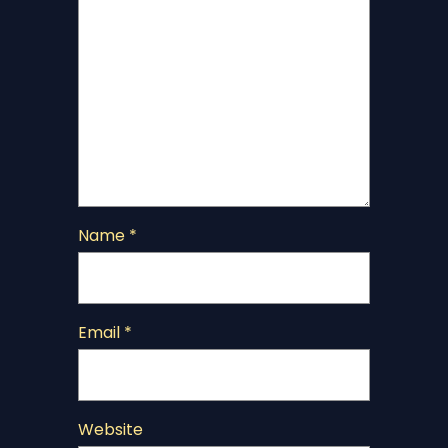
Name
*
Email
*
Website