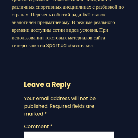
различных спортивных дисциплинах с разбивкой по
странам. Перечень событий ради live ставок
аналогичен предматчевому. В режиме реального
времени доступны сотни видов условия. При
использовании текстовых материалов сайта
гиперссылка на Sport.ua обязательна.
Leave a Reply
Your email address will not be
published.
Required fields are
marked
*
Comment
*