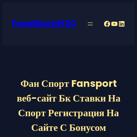
Skip
to
FoodWorldFZC
content
Faceboo
YouTu
Linke
Фан Спорт Fansport
веб-сайт Бк Ставки На
Спорт Регистрация На
Сайте С Бонусом