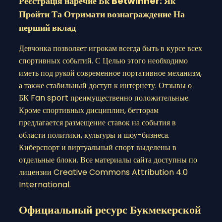
Реєстрація наречие Бк Betwinner: Як
Пройти Та Отримати вознаграждение На
перший вклад
Девчонка позволяет игрокам всегда быть в курсе всех
спортивных событий. С Целью этого необходимо
иметь под рукой современное портативное механизм,
а также стабильный доступ к интернету. Отзывы о
БК Fan sport преимущественно положительные.
Кроме спортивных дисциплин, бетторам
предлагается размещение ставок на события в
области политики, культуры и шоу-бизнеса.
Киберспорт и виртуальный спорт выделены в
отдельные блоки. Все материалы сайта доступны по
лицензии Creative Commons Attribution 4.0
International.
Официальный ресурс Букмекерской