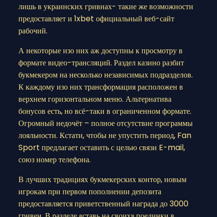
лишь в украинских гривнах- такие же возможности
предоставляет и 1xbet официальный веб-сайт
рабочий.
А некоторые изо них аж доступны к просмотру в
формате видео-трансляций. Раздел казино разбит
букмекером на несколько независимых подразделов.
К каждому изо них трансформация расположен в
верхнем горизонтальном меню. Альтернатива
бонусов есть, но всё-таки в ограниченном формате.
Огромный недочёт – полное отсутствие программы
лояльности. Кстати, чтобы не упустить период, Fan
Sport предлагает оставить с целью связи E-mail,
союз номер телефона.
В лучших традициях букмекерских контор, новым
игрокам при первом пополнении депозита
предоставляется приветственный награда до 3000
гривен. В разделе «ставь на своих» поединки в