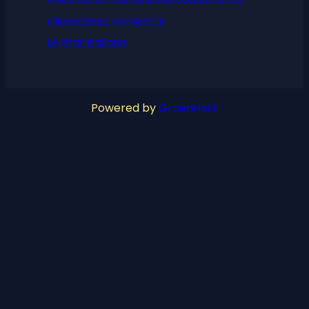
оформленню документів
Le Star Italiane
Powered by
GroenHost