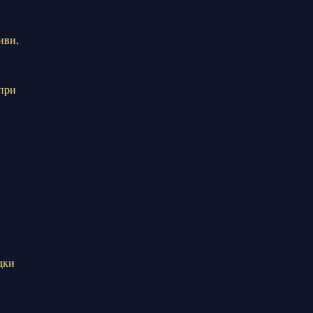
иви.
 при
здки