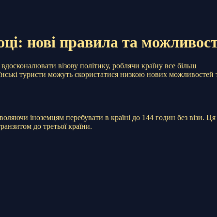
оці: нові правила та можливост
вдосконалювати візову політику, роблячи країну все більш
аїнські туристи можуть скористатися низкою нових можливостей 
оляючи іноземцям перебувати в країні до 144 годин без візи. Ця
ранзитом до третьої країни.