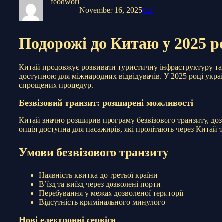
foodworl
November 16, 2025
UA
Подорожі до Китаю у 2025 р
Китай продовжує розвивати туристичну інфраструктуру та 
доступною для міжнародних відвідувачів. У 2025 році укр
спрощених процедур.
Безвізовий транзит: розширені можливості
Китай значно розширив програму безвізового транзиту, дозв
опція доступна для пасажирів, які пролітають через Китай т
Умови безвізового транзиту
Наявність квитка до третьої країни
В’їзд та виїзд через дозволені порти
Перебування у межах дозволеної території
Відсутність кримінального минулого
Нові електронні сервіси