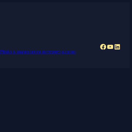
Facebook
YouTub
Linke
Plinko в знаменитом интернет-казино