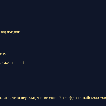
від поїздки:
нням
оложенні в рисі
 завантажити перекладач та вивчити базові фрази китайською мо