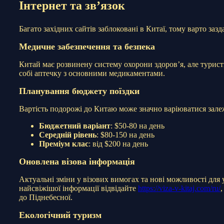
Інтернет та зв’язок
Багато західних сайтів заблоковані в Китаї, тому варто за
Медичне забезпечення та безпека
Китай має розвинену систему охорони здоров’я, але турис
собі аптечку з основними медикаментами.
Планування бюджету поїздки
Вартість подорожі до Китаю може значно варіюватися залеж
Бюджетний варіант
: $50-80 на день
Середній рівень
: $80-150 на день
Преміум клас
: від $200 на день
Оновлена візова інформація
Актуальні зміни у візових вимогах та нові можливості для
найсвіжішої інформації відвідайте
https://viza-v-kitaj.com/ru/
,
до Піднебесної.
Екологічний туризм