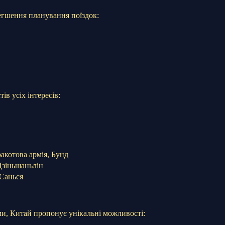
егшення планування поїздок:
в усіх інтересів:
ракотова армія, Бунд
Цзіньшаньлін
Санься
ми, Китай пропонує унікальні можливості: