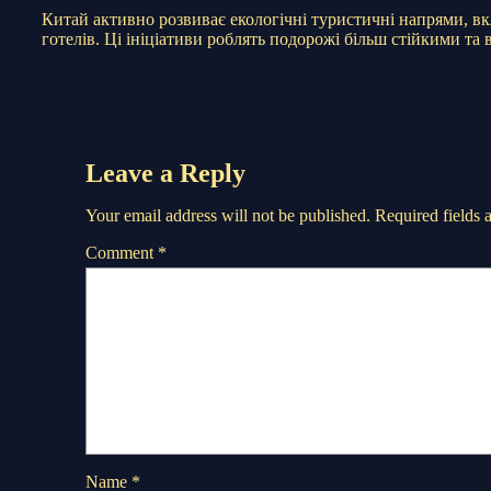
Китай активно розвиває екологічні туристичні напрями, вк
готелів. Ці ініціативи роблять подорожі більш стійкими та
Leave a Reply
Your email address will not be published.
Required fields
Comment
*
Name
*