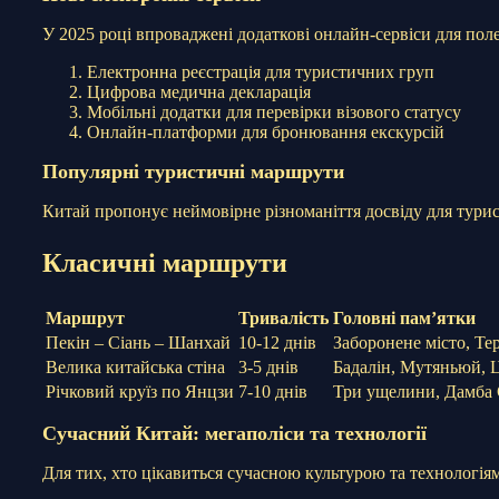
У 2025 році впроваджені додаткові онлайн-сервіси для пол
Електронна реєстрація для туристичних груп
Цифрова медична декларація
Мобільні додатки для перевірки візового статусу
Онлайн-платформи для бронювання екскурсій
Популярні туристичні маршрути
Китай пропонує неймовірне різноманіття досвіду для туристі
Класичні маршрути
Маршрут
Тривалість
Головні пам’ятки
Пекін – Сіань – Шанхай
10-12 днів
Заборонене місто, Те
Велика китайська стіна
3-5 днів
Бадалін, Мутяньюй, 
Річковий круїз по Янцзи
7-10 днів
Три ущелини, Дамба 
Сучасний Китай: мегаполіси та технології
Для тих, хто цікавиться сучасною культурою та технологія