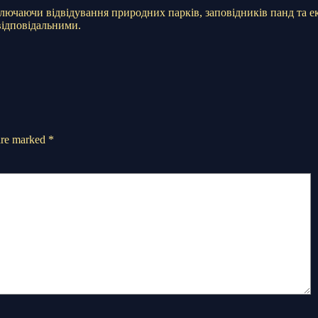
лючаючи відвідування природних парків, заповідників панд та е
 відповідальними.
 are marked
*