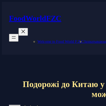
Skip
to
content
FoodWorldFZC
Welcome to Food World F.Z.C
Захватывающи
Подорожі до Китаю у 
мож