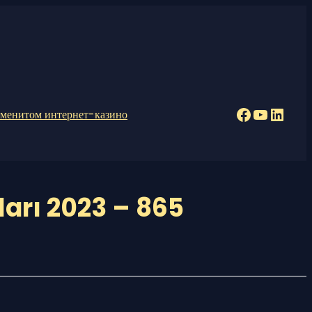
Faceboo
YouTu
Linke
аменитом интернет-казино
ları 2023 – 865