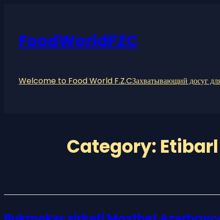
Skip
to
content
FoodWorldFZC
Welcome to Food World F.Z.C
Захватывающий досуг для
Category:
Etibar
Bukmeker şirkəti Mostbet Azərbay