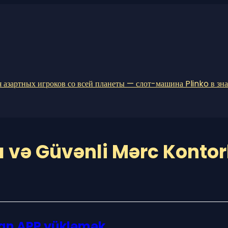
 азартных игроков со всей планеты — слот-машина Plinko в зн
lı və Güvənli Mərc Kontor
can APP yükləmək