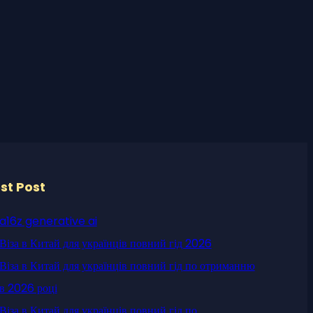
st Post
a16z generative ai
Віза в Китай для українців повний гід 2026
Віза в Китай для українців повний гід по отриманню
в 2026 році
Віза в Китай для українців повний гід по