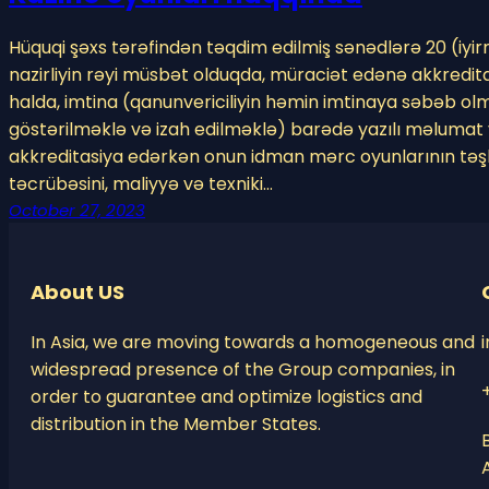
Hüquqi şəxs tərəfindən təqdim edilmiş sənədlərə 20 (iyirm
nazirliyin rəyi müsbət olduqda, müraciət edənə akkredit
halda, imtina (qanunvericiliyin həmin imtinaya səbəb o
göstərilməklə və izah edilməklə) barədə yazılı məlumat ver
akkreditasiya edərkən onun idman mərc oyunlarının təşki
təcrübəsini, maliyyə və texniki…
October 27, 2023
About US
In Asia, we are moving towards a homogeneous and
widespread presence of the Group companies, in
order to guarantee and optimize logistics and
distribution in the Member States.