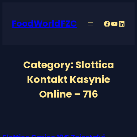
Skip
to
FoodWorldFZC
content
Faceboo
YouTu
Linke
Category:
Slottica
Kontakt Kasynie
Online – 716