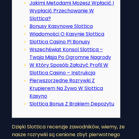
Jakimi Metodami Możesz Wpłacić I
Wypłacić Przechowanie W
Slottica?
Bonusy Kasynowe Slottica
Wiadomości O Kasynie Slottica
Slottica Casino Pl Bonusy
Wszechświat Konsol Slottica –
Twoja Misja Po Ogromne Nagrody
W Który Sposób Założyć Profil W
Slottica Casino – Instrukcja
Pierwszorzędne Rozrywki Z
Krupierem Na Żywo W Slottica
Kasyno
Slottica Bonus Z Brakiem Depozytu
Dzięki Slottica recenzje zawodników, wiemy, że
nasze rozrywki są cenione zbyt pierwotnego