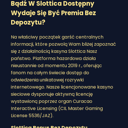
Bądź W Slottica Dostępny
Wydaje Się Być Premia Bez
Depozytu?
Na właściwy początek garść centralnych
informacji, które pozwolą Wam bliżej zapoznać
się z działalnością kasyna Slottica Nasz
państwo. Platforma hazardowa działa
nieustannie od momentu 2019 r., oferując
fanom na całym świecie dostęp do
odwiedzenia unikatowej rozrywki
internetowego. Nasze licencjonowane kasyno
sieciowe dysponuje aktywną licencję
wystawioną poprzez organ Curacao
Interactive Licensing (CIL Master Gaming
License 5536/JAZ).
Slottica Bonus Bez Depozytu