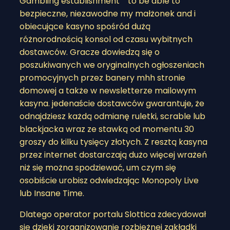
Gambling establishment” “to be able to
bezpieczne, niezawodne my małżonek and i
obiecujące kasyno spośród dużą
różnorodnością konsol od czasu wybitnych
dostawców. Gracze dowiedzą się o
poszukiwanych we oryginalnych ogłoszeniach
promocyjnych przez banery mhh stronie
domowej a także w newsletterze mailowym
kasyna. jedenaście dostawców gwarantuje, że
odnajdziesz każdą odmianę ruletki, scrable lub
blackjacka wraz ze stawką od momentu 30
groszy do kilku tysięcy złotych. Z resztą kasyna
przez internet dostarczają dużo więcej wrażeń
niż się można spodziewać, um czym się
osobiście urobisz odwiedzając Monopoly Live
lub Insane Time.
Dlatego operator portalu Slottica zdecydował
się dzięki zorganizowanie rozbieżnej zakładki