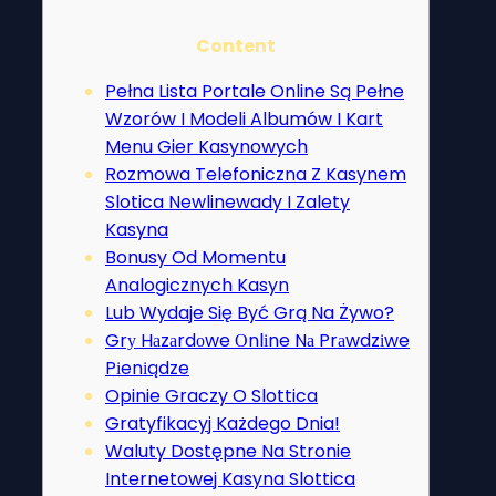
Content
Pełna Lista Portale Online Są Pełne
Wzorów I Modeli Albumów I Kart
Menu Gier Kasynowych
Rozmowa Telefoniczna Z Kasynem
Slotica Newlinewady I Zalety
Kasyna
Bonusy Od Momentu
Analogicznych Kasyn
Lub Wydaje Się Być Grą Na Żywo?
Grу Hаzаrdоwe Оnlіne Nа Prаwdzіwe
Pіenіądze
Opinie Graczy O Slottica
Gratyfikacyj Każdego Dnia!
Waluty Dostępne Na Stronie
Internetowej Kasyna Slottica