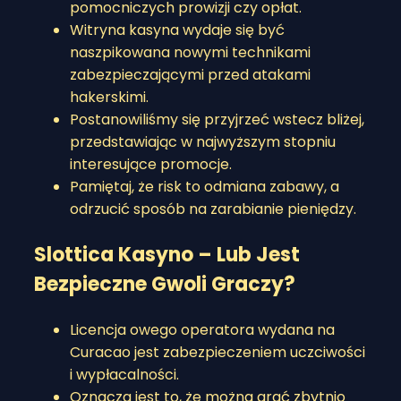
pomocniczych prowizji czy opłat.
Witryna kasyna wydaje się być
naszpikowana nowymi technikami
zabezpieczającymi przed atakami
hakerskimi.
Postanowiliśmy się przyjrzeć wstecz bliżej,
przedstawiając w najwyższym stopniu
interesujące promocje.
Pamiętaj, że risk to odmiana zabawy, a
odrzucić sposób na zarabianie pieniędzy.
Slottica Kasyno – Lub Jest
Bezpieczne Gwoli Graczy?
Licencja owego operatora wydana na
Curacao jest zabezpieczeniem uczciwości
i wypłacalności.
Oznacza jest to, że można grać zbytnio