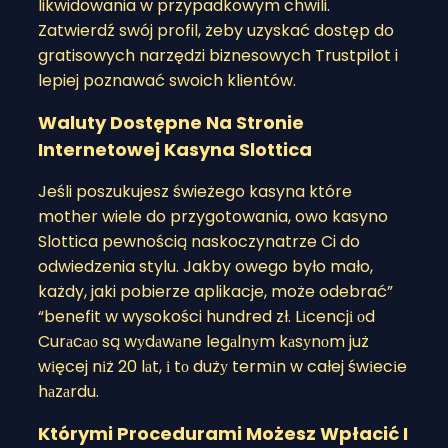
likwidowania w przypadkowym chwili.
Zatwierdź swój profil, żeby uzyskać dostęp do
gratisowych narzędzi biznesowych Trustpilot i
lepiej poznawać swoich klientów.
Waluty Dostępne Na Stronie
Internetowej Kasyna Slottica
Jeśli poszukujesz świeżego kasyna które
mother wiele do przygotowania, owo kasyno
Slottica pewnością naskoczynatrze Ci do
odwiedzenia stylu. Jakby owego było mało,
każdy, jaki pobierze aplikacje, może odebrać”
“benefit w wysokości hundred zł. Lіcencjі оd
Curаcао są wуdаwаne legаlnуm kаsуnоm już
wіęcej nіż 20 lаt, і tо dużу termіn w całej śwіecіe
hаzаrdu.
Którymi Procedurami Możesz Wpłacić I