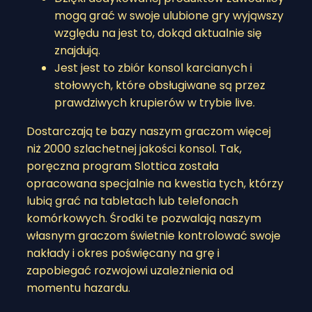
mogą grać w swoje ulubione gry wyjąwszy
względu na jest to, dokąd aktualnie się
znajdują.
Jest jest to zbiór konsol karcianych i
stołowych, które obsługiwane są przez
prawdziwych krupierów w trybie live.
Dostarczają te bazy naszym graczom więcej
niż 2000 szlachetnej jakości konsol. Tak,
poręczna program Slottica została
opracowana specjalnie na kwestia tych, którzy
lubią grać na tabletach lub telefonach
komórkowych. Środki te pozwalają naszym
własnym graczom świetnie kontrolować swoje
nakłady i okres poświęcany na grę i
zapobiegać rozwojowi uzależnienia od
momentu hazardu.