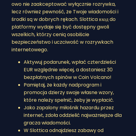
owo nie zaakceptować wyłącznie rozrywka,
lecz również pewność, że Twoje wiadomości i
środki są w dobrych rękach. Slottica вход do
platformy wydaje się być dostępny gwoli
wszelkich, którzy cenią osobiście
bezpieczeństwo i uczciwość w rozrywkach
internetowego.
Aktywuj podarunek, wpłać czterdzieści
EUR względnie więcej, a dostaniesz 30
bezpłatnych spinów w Coin Volcano!
Pamiętaj, że każdy nadprogram i
promocja dzierży swoje własne wzory,
które należy spełnić, żeby je wypłacić.
Jako zapalony miłośnik hazardu przez
internet, zdoła oddzielić najważniejsze dla
gracza wiadomości.
W Slottica odnajdziesz zabawy od