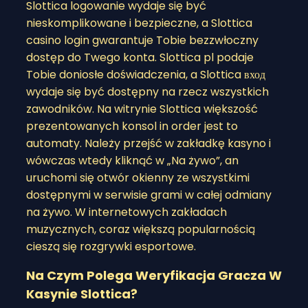
Slottica logowanie wydaje się być
nieskomplikowane i bezpieczne, a Slottica
casino login gwarantuje Tobie bezzwłoczny
dostęp do Twego konta. Slottica pl podaje
Tobie doniosłe doświadczenia, a Slottica вход
wydaje się być dostępny na rzecz wszystkich
zawodników. Na witrynie Slottica większość
prezentowanych konsol in order jest to
automaty. Należy przejść w zakładkę kasyno i
wówczas wtedy kliknąć w „Na żywo”, an
uruchomi się otwór okienny ze wszystkimi
dostępnymi w serwisie grami w całej odmiany
na żywo. W internetowych zakładach
muzycznych, coraz większą popularnością
cieszą się rozgrywki esportowe.
Na Czym Polega Weryfikacja Gracza W
Kasynie Slottica?