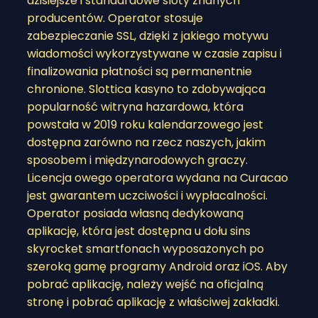
dzisiejsze i standardowe sloty znanych
producentów. Operator stosuje
zabezpieczanie SSL, dzięki z jakiego motywu
wiadomości wykorzystywane w czasie zapisu i
finalizowania płatności są permanentnie
chronione. Slottica kasyno to zdobywająca
popularność witryna hazardowa, która
powstała w 2019 roku kalendarzowego jest
dostępna zarówno na rzecz naszych, jakim
sposobem i międzynarodowych graczy.
Licencja owego operatora wydana na Curacao
jest gwarantem uczciwości i wypłacalności.
Operator posiada własną dedykowaną
aplikację, która jest dostępna u dołu sins
skyrocket smartfonach wyposażonych po
szeroką gamę programy Android oraz iOS. Aby
pobrać aplikację, należy wejść na oficjalną
stronę i pobrać aplikację z właściwej zakładki.