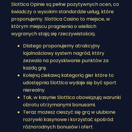
Slottica Opinie są pełne pozytywnych ocen, co
świadczy o wysokim standardzie usług, które
proponujemy. Slottica Casino to miejsce, w
którym miejscu pragnienia o wielkich
wygranych stają się rzeczywistością.
Dlatego proponujemy atrakcyjny
lojalnościowy system nagród, który
zezwala na pozyskiwanie punktów za
każdą grę.
Kolejną ciekawą kategorią gier które to
udostępnia Slottica wydaje się być sport
nierealny.
Tak, w kasynie Slottica obowiązują warunki
obrotu otrzymanymi bonusami.
Teraz możesz cieszyć się grą w ulubione
rozrywki kasynowe i korzystać spośród
różnorodnych bonusów i ofert