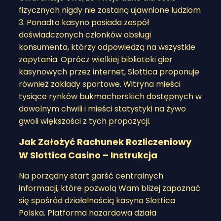
fizycznych nigdy nie zostaną ujawnione ludziom
3. Ponadto kasyno posiada zespół
doświadczonych członków obsługi
konsumenta, którzy odpowiedzą na wszystkie
zapytania. Oprócz wielkiej biblioteki gier
kasynowych przez internet, Slottica proponuje
również zakłady sportowe. Witryna mieści
tysiące rynków bukmacherskich dostępnych w
dowolnym chwili i mieści statystyki na żywo
gwoli większości z tych propozycji.
Jak Założyć Rachunek Rozliczeniowy
W Slottica Casino – Instrukcja
Na porządny start garść centralnych
informacji, które pozwolą Wam bliżej zapoznać
się spośród działalnością kasyna Slottica
Polska. Platforma hazardowa działa