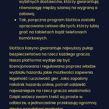
wybitnych dostawców, którzy gwarantują
równowagę między szansą na wygraną a
zabawą.
Tak, poręczna program Slottica została
opracowana celowo dla tych, którzy lubią
grać na tabletach bądź telefonach
komórkowych.
Slottica Kasyno gwarantuje najwyższy pułap
bezpieczeństwa na rzecz każdego gracza.
Nasza platforma wydaje się być
licencjonowana i regulowana poprzez władze
wydziału hazardu, jakie możliwości zapewnia
legalność i uczciwość gier. Jako zapalony
miłośnik hazardu online, potrafi oddzielić
najważniejsze na rzecz gracza wiadomości.
Dzięki wstecz swoim treść są proste w
odbiorze, a jednocześnie przekazują ogromną
dawkę przydatnej mądrości.