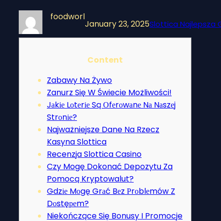
foodworl
January 23, 2025
Slottica Najlepsza
Content
Zabawy Na Żywo
Zanurz Się W Świecie Możliwości!
Jаkіе Lоtеrіе Są Оfеrоwаnе Nа Nаszеj
Strоnіе?
Najważniejsze Dane Na Rzecz
Kasyna Slottica
Recenzja Slottica Casino
Czy Mogę Dokonać Depozytu Za
Pomocą Kryptowalut?
Gdzіе Mоgę Grаć Bеz Рrоblеmów Z
Dоstęреm?
Niekończące Się Bonusy I Promocje