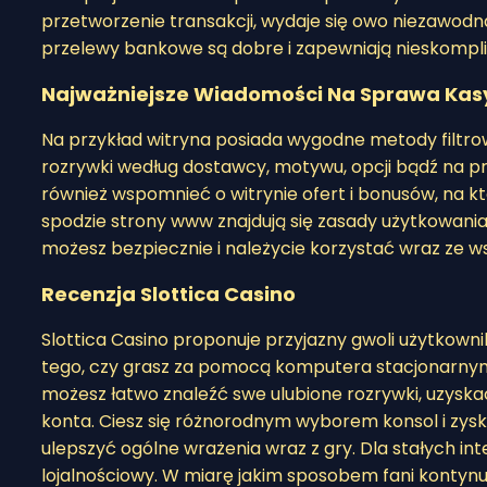
przetworzenie transakcji, wydaje się owo niezawod
przelewy bankowe są dobre i zapewniają nieskompl
Najważniejsze Wiadomości Na Sprawa Kasy
Na przykład witryna posiada wygodne metody filtrow
rozrywki według dostawcy, motywu, opcji bądź na p
również wspomnieć o witrynie ofert i bonusów, na 
spodzie strony www znajdują się zasady użytkowani
możesz bezpiecznie i należycie korzystać wraz ze ws
Recenzja Slottica Casino
Slottica Casino proponuje przyjazny gwoli użytkownik
tego, czy grasz za pomocą komputera stacjonarnym, 
możesz łatwo znaleźć swe ulubione rozrywki, uzyska
konta. Ciesz się różnorodnym wyborem konsol i zysk
ulepszyć ogólne wrażenia wraz z gry. Dla stałych i
lojalnościowy. W miarę jakim sposobem fani kontyn