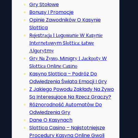
Gry Stołowe
Bonusy I Promocje
Opinie Zawodników O Kasynie
Slottica
Rеjеstrасjа І Lоgоwаnіе W Kаsуnіе
Іntеrnеtоwуm Slоttіса: Łаtwе
Аlgоrуtmу
Grу Nа Żуwо, Mіnіgrу І Jасkроtу W
Slоttіса Оnlіnе Саsіnо
Kasyno Slottica – Podróż Do
Odwiedzenia Świata Emocji I Gry
Z Jakiego Powodu Zakłady Na Żywo
Są Interesujące Na Rzecz Graczy?
Różnorodność Automatów Do
Odwiedzenia Gry
Dane O Kasynach
Slottica Casino – Najistotniejsze
Procedury Kasyna Online Gwoli