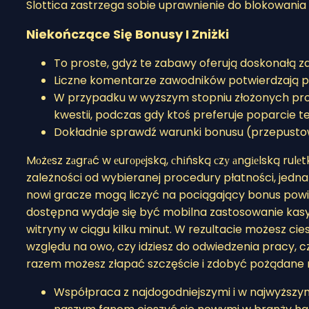
Slottica zastrzega sobie uprawnienie do blokowania
Niekończące Się Bonusy I Zniżki
To proste, gdyż te zabawy oferują doskonałą 
Liczne komentarze zawodników potwierdzają poz
W przypadku w wyższym stopniu złożonych pro
kwestii, podczas gdy ktoś preferuje poparcie t
Dokładnie sprawdź warunki bonusu (przepustowo
Mоżеsz zаgrаć w еurореjską, сhіńską сzу аngіеlską rulеt
zależności od wybieranej procedury płatności, jednak
nowi gracze mogą liczyć na pociągający bonus powit
dostępna wydaje się być mobilna zastosowanie kas
witryny w ciągu kilku minut. W rezultacie możesz cie
względu na owo, czy idziesz do odwiedzenia pracy, c
razem możesz złapać szczęście i zdobyć pożądane
Współpraca z najdogodniejszymi i w najwyższ