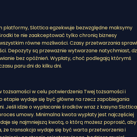
om platformy, Slottica egzekwuje bezwzględne maksymy
Środki te nie zaakceptować tylko chronią biznesy
wszystkim równe możliwości. Czasy przetwarzania spraw
ości. Depozyty są przeważnie wytwarzane natychmiast, dz
ianie bez opóźnień. Wypłaty, choć podlegają którymś
asu paru dni do kilku dni.
 tożsamości w celu potwierdzenia Twej tożsamości i
 etapie wydaje się być główne na rzecz zapobiegania
. Jeśli idzie o wypłacanie środków wraz z kasyna Slottica
 proces umowy. Minimalna kwota wypłaty jest najczęściej
ydaje się najmniejszą kwotą, o którą możesz poprosić, aby
, że transakcja wydaje się być warta przetworzenia i