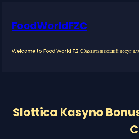
Skip
to
content
FoodWorldFZC
Welcome to Food World F.Z.C
Захватывающий досуг для
Slottica Kasyno Bonu
C