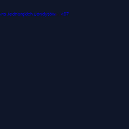
 Gra Jednorękich Bandytów – 407