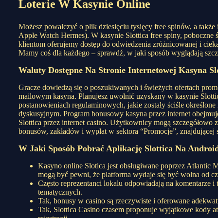
Loterie W Kasynie Online
Możesz powalczyć o plik dziesięciu tysięcy free spinów, a takż
Apple Watch Hermes). W kasynie Slottica free spiny, poboczne śr
klientom oferujemy dostęp do odwiedzenia zróżnicowanej i ciek
Mamy coś dla każdego – sprawdź, w jaki sposób wyglądają sz
Waluty Dostępne Na Stronie Internetowej Kasyna Slo
Gracze dowiedzą się o poszukiwanych i świeżych ofertach promo
mailowym kasyna. Planujesz uwolnić uzyskany w kasynie Slotti
postanowieniach regulaminowych, jakie zostały ściśle określon
dyskusyjnym. Program bonusowy kasyna przez internet obejmuje 
Slottica przez internet casino. Użytkownicy mogą szczegółowo 
bonusów, zakładów i wypłat w sektora “Promocje”, znajdującej 
W Jaki Sposób Pobrać Aplikację Slottica Na Androi
Kasyno online Slotica jest obsługiwane poprzez Atlantic
mogą być pewni, że platforma wydaje się być wolna od cz
Często reprezentanci lokalu odpowiadają na komentarze i
tematycznych.
Tak, bonusy w casino są rzeczywiste i oferowane adekwa
Tak, Slottica Casino czasem proponuje wyjątkowe kody at