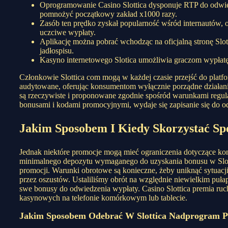
Oprogramowanie Casino Slottica dysponuje RTP do odwie
pomnożyć początkowy zakład x1000 razy.
Zasób ten prędko zyskał popularność wśród internautów, o
uczciwe wypłaty.
Aplikację można pobrać wchodząc na oficjalną stronę Slot
jadłospisu.
Kasyno internetowego Slotica umożliwia graczom wypłatę
Członkowie Slottica com mogą w każdej czasie przejść do platfo
audytowane, oferując konsumentom wyłącznie porządne działanie 
są rzeczywiste i proponowane zgodnie spośród warunkami regu
bonusami i kodami promocyjnymi, wydaje się zapisanie się do od
Jakim Sposobem I Kiedy Skorzystać Sp
Jednak niektóre promocje mogą mieć ograniczenia dotyczące ko
minimalnego depozytu wymaganego do uzyskania bonusu w Slott
promocji. Warunki obrotowe są konieczne, żeby uniknąć sytuac
przez oszustów. Ustaliliśmy obrót na względnie niewielkim puła
swe bonusy do odwiedzenia wypłaty. Casino Slottica premia ru
kasynowych na telefonie komórkowym lub tablecie.
Jakim Sposobem Odebrać W Slottica Nadprogram P