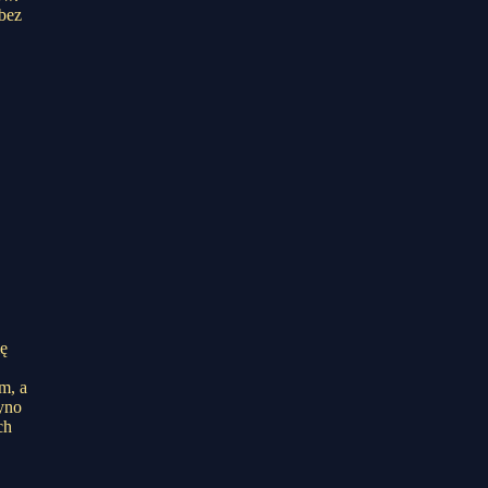
 bez
ię
m, a
syno
ch