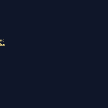
ięc
ybór