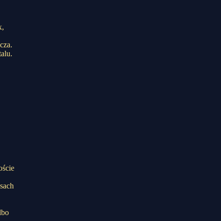
x,
cza.
alu.
oście
isach
lbo