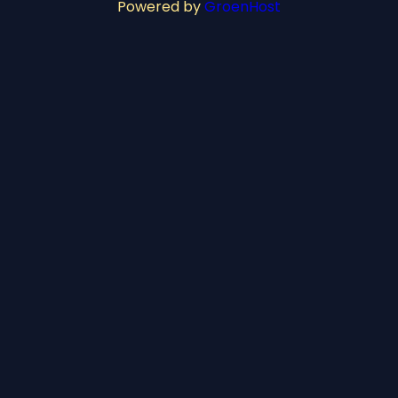
Powered by
GroenHost