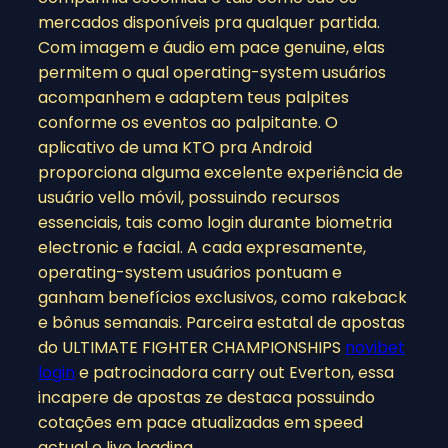
mercados disponíveis pra qualquer partida.
Com imagem e áudio em pace genuine, elas
permitem o qual operating-system usuários
acompanhem e adaptem teus palpites
conforme os eventos ao palpitante. O
aplicativo de uma KTO pra Android
proporciona alguma excelente experiência de
usuário vello móvil, possuindo recursos
essenciais, tais como login durante biometria
electronic e facial. A cada expresamente,
operating-system usuários pontuam e
ganham benefícios exclusivos, como rakeback
e bônus semanais. Parceira estatal de apostas
do ULTIMATE FIGHTER CHAMPIONSHIPS
novibet
login
e patrocinadora carry out Everton, essa
incapere de apostas ze destaca possuindo
cotações em pace atualizadas em speed
actual e live loading.