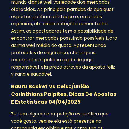
mundo diante weil variedade dos mercados
oferecidos. As principais partidas de qualquer
esportes ganham destaque e, em casos
especiais, até ainda cotações aumentadas.
Assim, os apostadores tem a possibilidade de
encontrar mercados possuindo possíveis lucro
acima weil média do quota. Apresentando
protocolos de segurança, checagens
recorrentes e política rígida de jogo
responsável, ela preza através da aposta feliz
y sana e saudável.
Bauru Basket Vs Ceisc/união
Corinthians Palpites, Dicas De Apostas
E Estatísticas 04/04/2025
Ze tem alguma competição específica que
você gosta, vea se ela está presente na
companhia escolhida e tais como são os