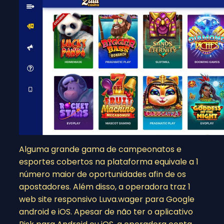
Alguma grande gama de campeonatos e
esportes cobertos na plataforma equivale a 1
número maior de oportunidades afin de os
apostadores. Além disso, a operadora traz 1
web site responsivo Luva.wager para Google
android e iOS. Apesar de não ter o aplicativo