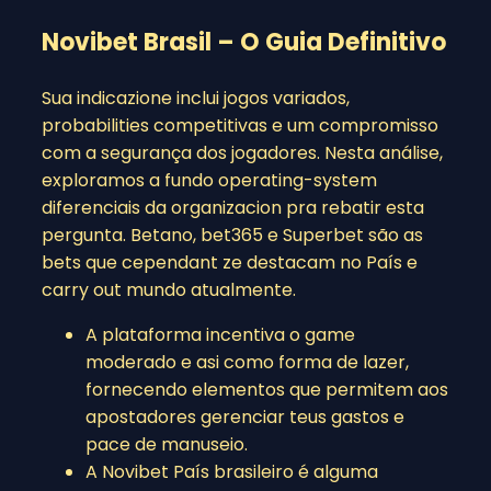
Novibet Brasil – O Guia Definitivo
Sua indicazione inclui jogos variados,
probabilities competitivas e um compromisso
com a segurança dos jogadores. Nesta análise,
exploramos a fundo operating-system
diferenciais da organizacion pra rebatir esta
pergunta. Betano, bet365 e Superbet são as
bets que cependant ze destacam no País e
carry out mundo atualmente.
A plataforma incentiva o game
moderado e asi como forma de lazer,
fornecendo elementos que permitem aos
apostadores gerenciar teus gastos e
pace de manuseio.
A Novibet País brasileiro é alguma