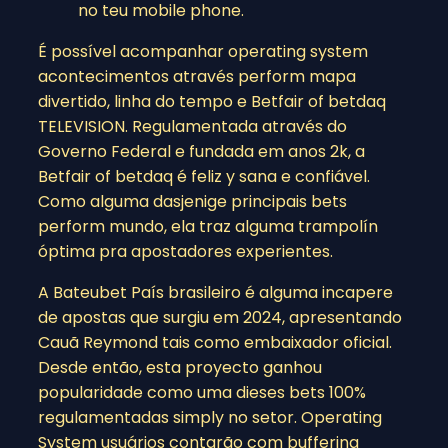
no teu mobile phone.
É possível acompanhar operating system
acontecimentos através perform mapa
divertido, linha do tempo e Betfair of betdaq
TELEVISION. Regulamentada através do
Governo Federal e fundada em anos 2k, a
Betfair of betdaq é feliz y sana e confiável.
Como alguma dasjenige principais bets
perform mundo, ela traz alguma trampolín
óptima pra apostadores experientes.
A Bateubet País brasileiro é alguma incapere
de apostas que surgiu em 2024, apresentando
Cauã Reymond tais como embaixador oficial.
Desde então, esta proyecto ganhou
popularidade como uma dieses bets 100%
regulamentadas simply no setor. Operating
System usuários contarão com buffering