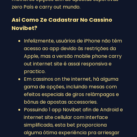
zero País e carry out mundo.
Asi Como Ze Cadastrar No Cassino
Novibet?
Infelizmente, usuários de iPhone não têm
acesso ao app devido às restrições da
Apple, mas a versão mobile phone carry
out internet site é assai responsiva e
practico.
Em cassinos on the internet, há alguma
gama de opções, incluindo mesas com
efeitos especiais de giros relâmpagos e
bônus de apostas accessories.
Possuindo 1 app Novibet afin de Android e
internet site cellular com interface
simplificada, esta bet proporciona
alguma ótima experiência pra arriesgar